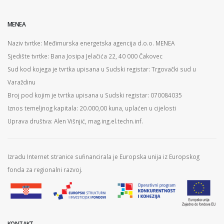
MENEA
Naziv tvrtke: Međimurska energetska agencija d.o.o. MENEA
Sjedište tvrtke: Bana Josipa Jelačića 22, 40 000 Čakovec
Sud kod kojega je tvrtka upisana u Sudski registar: Trgovački sud u
Varaždinu
Broj pod kojim je tvrtka upisana u Sudski registar: 070084035
Iznos temeljnog kapitala: 20.000,00 kuna, uplaćen u cijelosti
Uprava društva: Alen Višnjić, mag.ing.el.techn.inf.
Izradu Internet stranice sufinancirala je Europska unija iz Europskog
fonda za regionalni razvoj.
KONTAKT