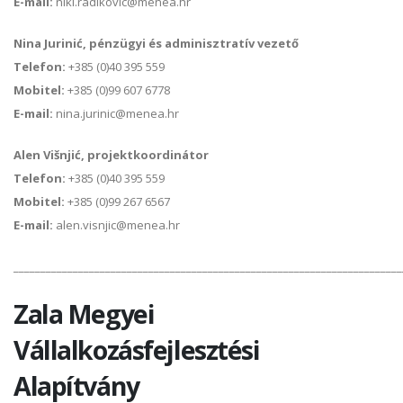
E-mail:
niki.radikovic@menea.hr
Nina Jurinić,
pénzügyi és adminisztratív vezető
Telefon:
+385 (0)40 395 559
Mobitel:
+385 (0)99 607 6778
E-mail:
nina.jurinic@menea.hr
Alen Višnjić,
projektkoordinátor
Telefon:
+385 (0)40 395 559
Mobitel:
+385 (0)99 267 6567
E-mail:
alen.visnjic@menea.hr
________________________________________________________________________
Zala Megyei
Vállalkozásfejlesztési
Alapítvány