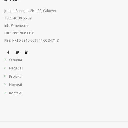
Josipa Bana Jelačića 22, Čakovec
+385 40 39 55 59
info@menea.hr
OIB: 78619083316
PBZ: HR10 2340 0091 1160 3471 3
O nama
Natječaji
Projekti
Novosti
Kontakt