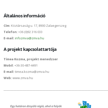
Általános információ
C
ím
:
Köztársaság u. 17, 8900 Zalaegerszeg
Telefon:
+36 (0)92 316 033
E-mail:
infozmva@zmva.hu
A projekt kapcsolattartója
Tímea Kozma,
projekt menedzser
Mobil:
+36-30-487-4491
E-mail:
timea.kozma@zmva.hu
Web:
www.zmva.hu
________________________________________________________________________