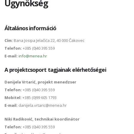
Ügynökség
Általános információ
C
ím
:
Bana Josipa Jelačića 22, 40 000 Čakovec
Telefon:
+385 (0)40 395 559
E-mail:
info@menea.hr
A projektcsoport tagjainak elérhetőségei
Danijela Vrtarić,
projekt menedzser
Telefon:
+385 (0)40 395 559
Mobitel:
+385 (0)99 605 1793
E-mail:
danijela.vrtaric@menea.hr
Niki Radiković,
technikai koordinátor
Telefon:
+385 (0)40 395 559