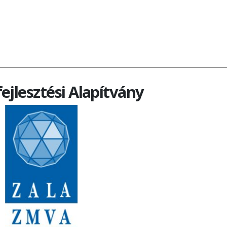
__________________________________________________________________________
ejlesztési Alapítvány