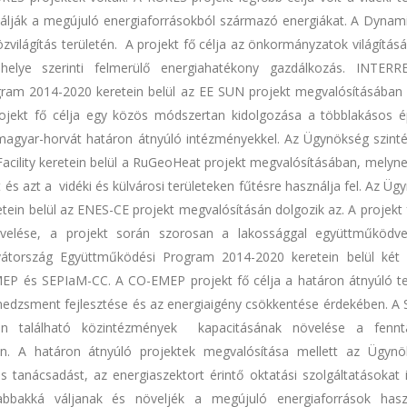
álják a megújuló energiaforrásokból származó energiákat. A Dynami
zvilágítás területén. A projekt fő célja az önkormányzatok világítás
ás helye szerinti felmerülő energiahatékony gazdálkozás. INTER
am 2014-2020 keretein belül az EE SUN projekt megvalósításában 
rojekt fő célja egy közös módszertan kidolgozása a többlakásos é
magyar-horvát határon átnyúló intézményekkel. Az Ügynökség szinté
lity keretein belül a RuGeoHeat projekt megvalósításában, melynek
s azt a vidéki és külvárosi területeken fűtésre használja fel. Az Üg
ein belül az ENES-CE projekt megvalósításán dolgozik az. A projekt f
övelése, a projekt során szorosan a lakossággal együttműködv
átország Együttműködési Program 2014-2020 keretein belül két 
EP és SEPIaM-CC. A CO-EMEP projekt fő célja a határon átnyúló te
edzsment fejlesztése és az energiaigény csökkentése érdekében. A
ken található közintézmények kapacitásának növelése a fennt
rén. A határon átnyúló projektek megvalósítása mellett az Ügyn
 tanácsadást, az energiaszektort érintő oktatási szolgáltatásokat i
bbakká váljanak és növeljék a megújuló energiaforrások hasz