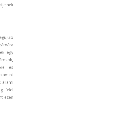
tjeinek
egújuló
számára
nek egy
árosok,
ére és
alamint
k állami
g felel
nt ezen