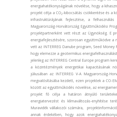
energiahatékonyságának növelése, hogy a kihaszn
projekt célja a CO
-kibocsátás csökkentése és a kö
2
infrastruktúrájának fejlesztése, a felhasznál
Magyarország-Horvátország Együttműködési Progr
projektpartnerként vett részt az Ügynökség. E p
energiafejlesztésére, szorosan együttműködve a 
vett az INTERREG Danube program, Seed Money Faci
hogy elemezze a geotermikus energiafelhasználást é
jelenleg az INTERREG Central Europe program keret
a közintézmények energetikai kapacitásának n
júliusában az INTERREG V-A Magyarország-Horv
megvalósításába kezdett, ezen projektek a CO-EM
között az együttműködés növelése, az energiamen
projekt fő célja a határon átnyúló területe
energiatervezést és klímaváltozás-enyhítése te
Muravidék vállakozói számára, projektinformációs
annak érdekében, hogy azok energiahatékonya