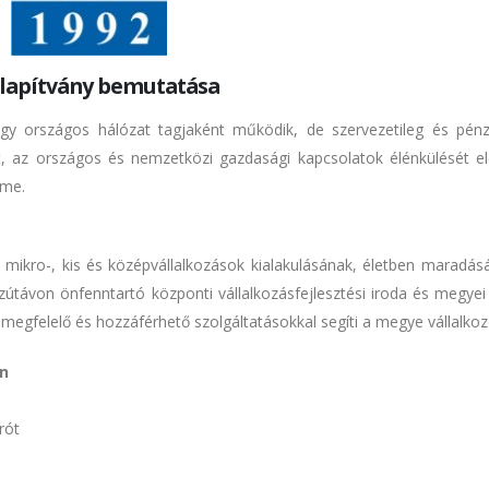
 Alapítvány bemutatása
 egy országos hálózat tagjaként működik, de szervezetileg és pénz
t, az országos és nemzetközi gazdasági kapcsolatok élénkülését el
eme.
 mikro-, kis és középvállalkozások kialakulásának, életben maradás
ávon önfenntartó központi vállalkozásfejlesztési iroda és megyei 
egfelelő és hozzáférhető szolgáltatásokkal segíti a megye vállalkozó
an
rót