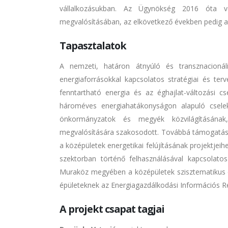
vállalkozásukban. Az Ügynökség 2016 óta ves
megvalósításában, az elkövetkező években pedig a kö
Tapasztalatok
A nemzeti, határon átnyúló és transznacioná
energiaforrásokkal kapcsolatos stratégiai és te
fenntartható energia és az éghajlat-változási cs
hároméves energiahatákonyságon alapuló cselek
önkormányzatok és megyék közvilágításának,
megvalósítására szakosodott. Továbbá támogatást ny
a középületek energetikai felújításának projektjeih
szektorban történő felhasználásával kapcsolatos
Muraköz megyében a középületek szisztematikus en
épületeknek az Energiagazdálkodási Információs Re
A projekt csapat tagjai