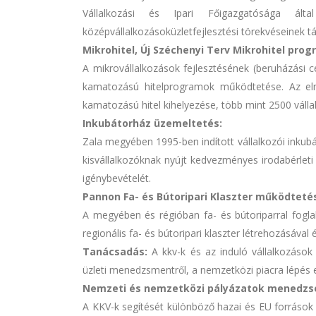
Vállalkozási és Ipari Főigazgatósága álta
középvállalkozásoküzletfejlesztési törekvéseinek 
Mikrohitel, Új Széchenyi Terv Mikrohitel prog
A mikrovállalkozások fejlesztésének (beruházási
kamatozású hitelprogramok működtetése. Az el
kamatozású hitel kihelyezése, több mint 2500 válla
Inkubátorház üzemeltetés:
Zala megyében 1995-ben indított vállalkozói inku
kisvállalkozóknak nyújt kedvezményes irodabérleti
igénybevételét.
Pannon Fa- és Bútoripari Klaszter működteté
A megyében és régióban fa- és bútoriparral fogla
regionális fa- és bútoripari klaszter létrehozásával
Tanácsadás:
A kkv-k és az induló vállalkozások 
üzleti menedzsmentről, a nemzetközi piacra lépés e
Nemzeti és nemzetközi pályázatok menedzse
A KKV-k segítését különböző hazai és EU források