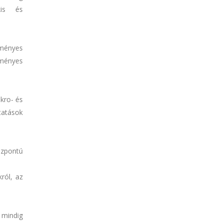
kis és
zményes
zményes
kro- és
tatások
özpontú
ról, az
 mindig