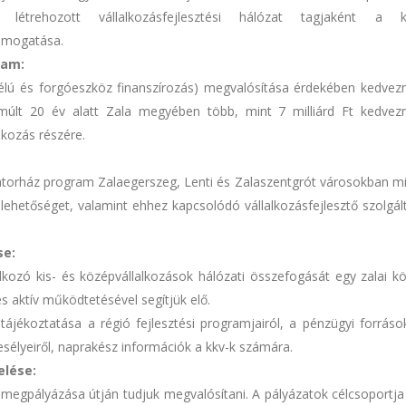
l létrehozott vállalkozásfejlesztési hálózat tagjaként a 
támogatása.
ram:
 célú és forgóeszköz finanszírozás) megvalósítása érdekében kedve
múlt 20 év alatt Zala megyében több, mint 7 milliárd Ft kedve
lkozás részére.
bátorház program Zalaegerszeg, Lenti és Zalaszentgrót városokban mi
 lehetőséget, valamint ehhez kapcsolódó vállalkozásfejlesztő szolgál
se:
lkozó kis- és középvállalkozások hálózati összefogását egy zalai k
 és aktív működtetésével segítjük elő.
tájékoztatása a régió fejlesztési programjairól, a pénzügyi források
sélyeiről, naprakész információk a kkv-k számára.
lése:
 megpályázása útján tudjuk megvalósítani. A pályázatok célcsoportja