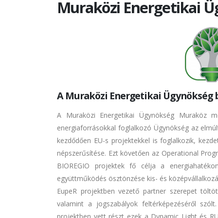
Muraközi Energetikai 
A Muraközi Energetikai Ügynökség
A Muraközi Energetikai Ügynökség Muraköz me
energiaforrásokkal foglalkozó Ügynökség az elmúl
kezdődően EU-s projektekkel is foglalkozik, kezd
népszerűsítése. Ezt követően az Operational Prog
BIOREGIO projektek fő célja a energiahatékon
együttműködés ösztönzése kis- és középvállalkozá
EupeR projektben vezető partner szerepet töltött
valamint a jogszabályok feltérképezéséről sz
projektben vett részt ezek a Dynamic Light és RUR