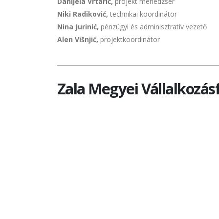
Danijela Vrtarić,
projekt menedzser
Niki Radiković,
technikai koordinátor
Nina Jurinić,
pénzügyi és adminisztratív vezető
Alen Višnjić,
projektkoordinátor
_______________________________________________________
Zala Megyei Vállalkozásf