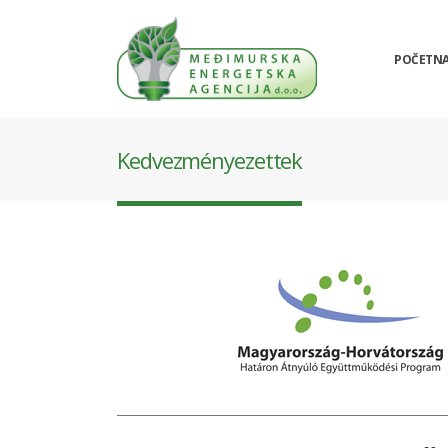
POČETN
Kedvezményezettek
_______________________________________________________