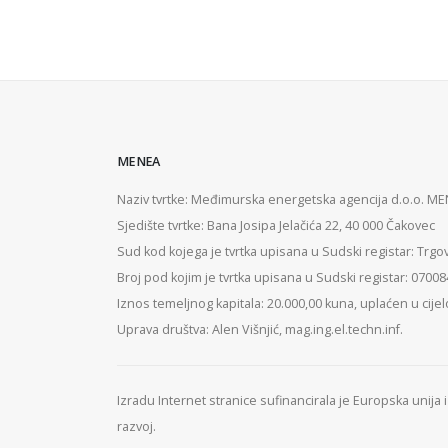
MENEA
Naziv tvrtke: Međimurska energetska agencija d.o.o. M
Sjedište tvrtke: Bana Josipa Jelačića 22, 40 000 Čakovec
Sud kod kojega je tvrtka upisana u Sudski registar: Trgo
Broj pod kojim je tvrtka upisana u Sudski registar: 0700
Iznos temeljnog kapitala: 20.000,00 kuna, uplaćen u cijel
Uprava društva: Alen Višnjić, mag.ing.el.techn.inf.
Izradu Internet stranice sufinancirala je Europska unija
razvoj.