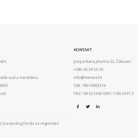
KONTAKT
ENEA
Josipa Bana Jelačića 22, Čakovec
+385 40 39 55 59
vački sud u Varaždinu
info@menea.hr
84035
OIB: 78619083316
osti
PBZ: HR10 2340 0091 1160 3471 3
 iz Europskog fonda za regionalni