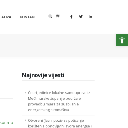
LATIVA
KONTAKT
Op
Najnovije vijesti
Četiri jedinice lokalne samouprave iz
Međimurske županije podržale
provedbu mjera za suzbijanje
energetskog siromaštva
Otvoreni “Javni poziv za poticanje
akona o
korištenja obnovljivih izvora energije i