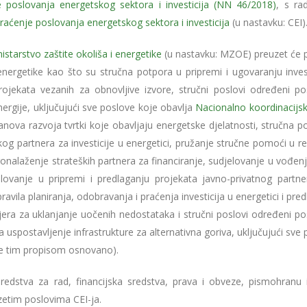
 poslovanja energetskog sektora i investicija (NN 46/2018)
, s r
raćenje poslovanja energetskog sektora i investicija
(u nastavku: CEI)
istarstvo zaštite okoliša i energetike
(u nastavku: MZOE) preuzet će 
energetike kao što su stručna potpora u pripremi i ugovaranju invest
h projekata vezanih za obnovljive izvore, stručni poslovi određeni p
ergije, uključujući sve poslove koje obavlja
Nacionalno koordinacijsk
lanova razvoja tvrtki koje obavljaju energetske djelatnosti, stručna p
og partnera za investicije u energetici, pružanje stručne pomoći u rea
pronalaženje strateških partnera za financiranje, sudjelovanje u vođenj
jelovanje u pripremi i predlaganju projekata javno-privatnog partne
ravila planiranja, odobravanja i praćenja investicija u energetici i pre
ra za uklanjanje uočenih nedostataka i stručni poslovi određeni p
 uspostavljenje infrastrukture za alternativna goriva, uključujući sve
 je tim propisom osnovano).
edstva za rad, financijska sredstva, prava i obveze, pismohranu 
zetim poslovima CEI-ja.