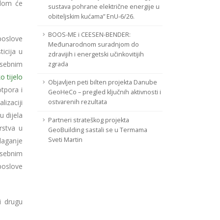
adom će
sustava pohrane električne energije u
.
obiteljskim kućama” EnU-6/26.
BOOS-ME i CEESEN-BENDER:
poslove
Međunarodnom suradnjom do
icija u
zdravijih i energetski učinkovitijih
osebnim
zgrada
o tijelo
Objavljen peti bilten projekta Danube
otpora i
GeoHeCo – pregled ključnih aktivnosti i
lizaciji
ostvarenih rezultata
u dijela
Partneri strateškog projekta
rstva u
GeoBuilding sastali se u Termama
Sveti Martin
dlaganje
osebnim
 poslove
i drugu