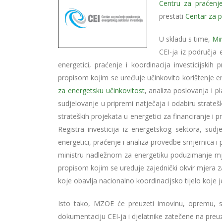
Centru za praćenje
prestati
Centar za p
U skladu s time,
Min
CEI-ja iz područja 
energetici, praćenje i koordinacija investicijski
propisom kojim se uređuje učinkovito korištenje en
za energetsku učinkovitost
, analiza poslovanja i p
sudjelovanje u pripremi natječaja i odabiru stratešk
strateških projekata u energetici za financiranje i 
Registra investicija iz energetskog sektora, sud
energetici, praćenje i analiza provedbe smjernica i p
ministru nadležnom za energetiku poduzimanje mje
propisom kojim se ureduje zajednički okvir mjera za
koje obavlja nacionalno koordinacijsko tijelo koje
Isto tako, MZOE će preuzeti imovinu, opremu, sr
dokumentaciju CEI-ja i djelatnike zatečene na preu