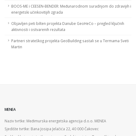
BOOS-ME i CEESEN-BENDER: Međunarodnom suradnjom do zdravijih i
energetski učinkovitijih zgrada
Objavljen peti bilten projekta Danube GeoHeCo – pregled ključnih
aktivnosti i ostvarenih rezultata
Partneri strateškog projekta GeoBuilding sastali se u Termama Sveti
Martin
MENEA
Naziv tvrtke: Međimurska energetska agencija d.o.o. MENEA
Sjedište tvrtke: Bana Josipa Jelačića 22, 40 000 Čakovec