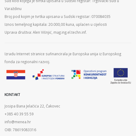
Sud kod kojega je tvrtka upisana u Sudski registar: Trgovački sud u
Varaždinu
Broj pod kojim je tvrtka upisana u Sudski registar: 070084035
Iznos temeljnog kapitala: 20.000,00 kuna, uplaćen u cijelosti
Uprava društva: Alen Višnjić, mag.ing.el.techn.inf.
Izradu Internet stranice sufinancirala je Europska unija iz Europskog
fonda za regionalni razvoj.
KONTAKT
Josipa Bana Jelačića 22, Čakovec
+385 40 39 55 59
info@menea.hr
OIB: 78619083316