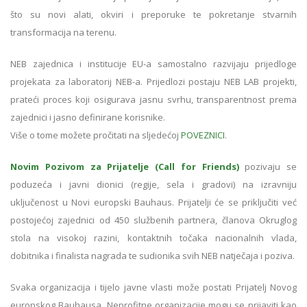
što su novi alati, okviri i preporuke te pokretanje stvarnih
transformacija na terenu.
NEB zajednica i institucije EU-a samostalno razvijaju prijedloge
projekata za laboratorij NEB-a. Prijedlozi postaju NEB LAB projekti,
prateći proces koji osigurava jasnu svrhu, transparentnost prema
zajednici i jasno definirane korisnike.
Više o tome možete pročitati na sljedećoj
POVEZNICI
.
Novim Pozivom za Prijatelje (Call for Friends)
pozivaju se
poduzeća i javni dionici (regije, sela i gradovi) na izravniju
uključenost u Novi europski Bauhaus. Prijatelji će se priključiti već
postojećoj zajednici od 450 službenih partnera, članova Okruglog
stola na visokoj razini, kontaktnih točaka nacionalnih vlada,
dobitnika i finalista nagrada te sudionika svih NEB natječaja i poziva.
Svaka organizacija i tijelo javne vlasti može postati Prijatelj Novog
europskog Bauhausa. Neprofitne organizacije mogu se prijaviti kao