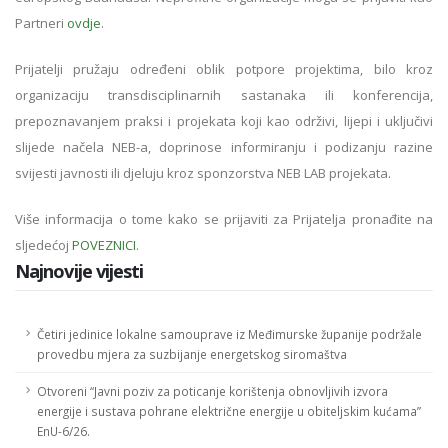
Partneri
ovdje
.
Prijatelji pružaju određeni oblik potpore projektima, bilo kroz
organizaciju transdisciplinarnih sastanaka ili konferencija,
prepoznavanjem praksi i projekata koji kao održivi, lijepi i uključivi
slijede načela NEB-a, doprinose informiranju i podizanju razine
svijesti javnosti ili djeluju kroz sponzorstva NEB LAB projekata.
Više informacija o tome kako se prijaviti za Prijatelja pronađite na
sljedećoj
POVEZNICI
.
Najnovije vijesti
Četiri jedinice lokalne samouprave iz Međimurske županije podržale
provedbu mjera za suzbijanje energetskog siromaštva
Otvoreni “Javni poziv za poticanje korištenja obnovljivih izvora
energije i sustava pohrane električne energije u obiteljskim kućama”
EnU-6/26.