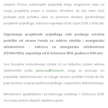
izmjene Poziva, potencijalni prijavitelji imaju mogućnost rada na
svojoj projektnoj prijavi u sustavu eFondovi, ali istu neće moći
podnijeti prije početka roka za ponovnu dostavu (podnošenje)
projektnih prijedloga, odnosno najranije od 04. rujna 2018. u 9:00 sati.
Zaprimanje projektnih prijedloga radi pružanja stručne
podrške od strane Fonda za zaštitu okoliša i energetsku
učinkovitost – Sektora za energetsku učinkovitost
(FZOEU/SEU), započinje od 6. kolovoza 2018. godine u 9:00 sati.
Sva formalna komunikacija odvijat će se isključivo putem adrese
elektroničke pošte
javne.eu@fzoeu.hr
, stoga se pozivaju svi
prijavitelji zaintereresirani za usluge stručne podrške Fonda da što
prije dostave svoje projektne prijedloge i raspoloživu dokumentaciju.
Ministarstvo graditeljstva i prostornoga uređenja 1. kolovoza 2018.
na svojoj stranici objavilo sljedeću uputu: