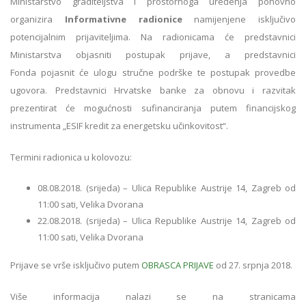
Ministarstvo graditeljstva i prostornoga uređenja ponovno
organizira
Informativne radionice
namijenjene isključivo
potencijalnim prijaviteljima. Na radionicama će predstavnici
Ministarstva objasniti postupak prijave, a predstavnici
Fonda pojasnit će ulogu stručne podrške te postupak provedbe
ugovora. Predstavnici Hrvatske banke za obnovu i razvitak
prezentirat će mogućnosti sufinanciranja putem financijskog
instrumenta „ESIF kredit za energetsku učinkovitost“.
Termini radionica u kolovozu:
08.08.2018. (srijeda) – Ulica Republike Austrije 14, Zagreb od
11:00 sati, Velika Dvorana
22.08.2018. (srijeda) – Ulica Republike Austrije 14, Zagreb od
11:00 sati, Velika Dvorana
Prijave se vrše isključivo putem
OBRASCA PRIJAVE
od 27. srpnja 2018.
Više informacija nalazi se na stranicama