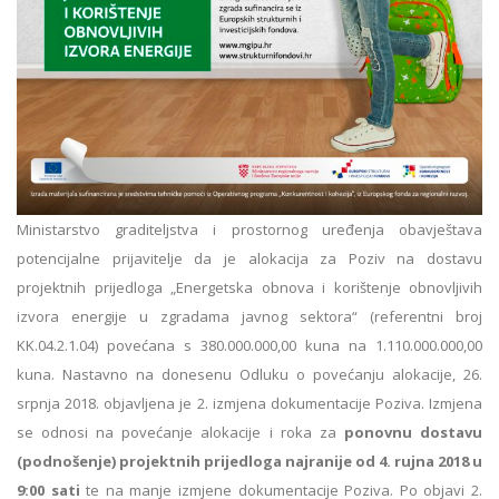
Ministarstvo graditeljstva i prostornog uređenja obavještava
potencijalne prijavitelje da je alokacija za Poziv na dostavu
projektnih prijedloga „Energetska obnova i korištenje obnovljivih
izvora energije u zgradama javnog sektora“ (referentni broj
KK.04.2.1.04) povećana s 380.000.000,00 kuna na 1.110.000.000,00
kuna. Nastavno na donesenu Odluku o povećanju alokacije, 26.
srpnja 2018. objavljena je 2. izmjena dokumentacije Poziva. Izmjena
se odnosi na povećanje alokacije i roka za
ponovnu dostavu
(podnošenje) projektnih prijedloga najranije od 4. rujna 2018 u
9:00 sati
te na manje izmjene dokumentacije Poziva. Po objavi 2.