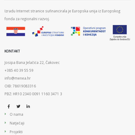
Izradu Internet stranice sufinancirala je Europska unija iz Europskog
fonda za regionalni razvoj.
KONTAKT
Josipa Bana Jelačića 22, Čakovec
+385 40 39 55 59
info@menea.hr
OIB: 78619083316
PBZ: HR10 2340 0091 1160 3471 3
O nama
Natječaji
Projekti