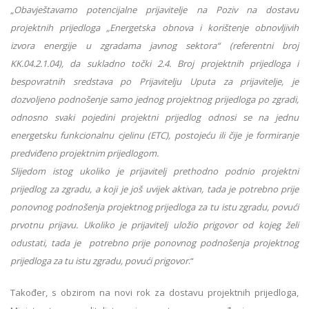
„
Obavještavamo potencijalne prijavitelje na Poziv na dostavu
projektnih prijedloga „Energetska obnova i korištenje obnovljivih
izvora energije u zgradama javnog sektora“ (referentni broj
KK.04.2.1.04), da sukladno točki 2.4. Broj projektnih prijedloga i
bespovratnih sredstava po Prijavitelju Uputa za prijavitelje, je
dozvoljeno podnošenje samo jednog projektnog prijedloga po zgradi,
odnosno svaki pojedini projektni prijedlog odnosi se na jednu
energetsku funkcionalnu cjelinu (ETC), postojeću ili čije je formiranje
predviđeno projektnim prijedlogom.
Slijedom istog ukoliko je prijavitelj prethodno podnio projektni
prijedlog za zgradu, a koji je još uvijek aktivan, tada je potrebno prije
ponovnog podnošenja projektnog prijedloga za tu istu zgradu, povući
prvotnu prijavu. Ukoliko je prijavitelj uložio prigovor od kojeg želi
odustati, tada je potrebno prije ponovnog podnošenja projektnog
prijedloga za tu istu zgradu, povući prigovor
.“
Također, s obzirom na novi rok za dostavu projektnih prijedloga,