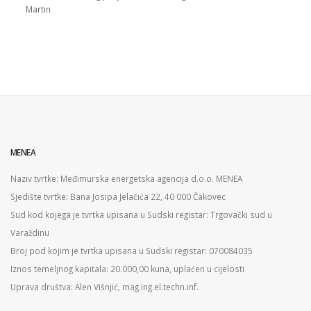
Martin
MENEA
Naziv tvrtke: Međimurska energetska agencija d.o.o. MENEA
Sjedište tvrtke: Bana Josipa Jelačića 22, 40 000 Čakovec
Sud kod kojega je tvrtka upisana u Sudski registar: Trgovački sud u
Varaždinu
Broj pod kojim je tvrtka upisana u Sudski registar: 070084035
Iznos temeljnog kapitala: 20.000,00 kuna, uplaćen u cijelosti
Uprava društva: Alen Višnjić, mag.ing.el.techn.inf.