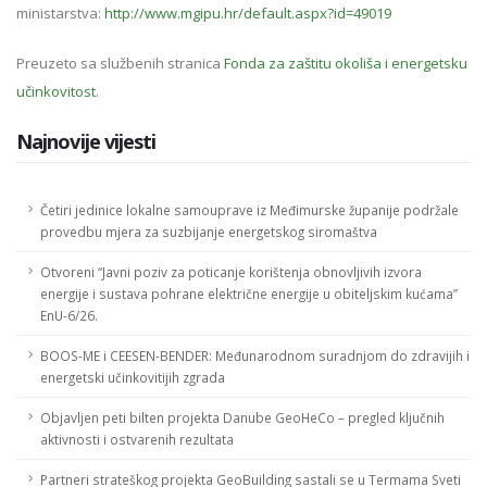
ministarstva:
http://www.mgipu.hr/default.aspx?id=49019
Preuzeto sa službenih stranica
Fonda za zaštitu okoliša i energetsku
učinkovitost
.
Najnovije vijesti
Četiri jedinice lokalne samouprave iz Međimurske županije podržale
provedbu mjera za suzbijanje energetskog siromaštva
Otvoreni “Javni poziv za poticanje korištenja obnovljivih izvora
energije i sustava pohrane električne energije u obiteljskim kućama”
EnU-6/26.
BOOS-ME i CEESEN-BENDER: Međunarodnom suradnjom do zdravijih i
energetski učinkovitijih zgrada
Objavljen peti bilten projekta Danube GeoHeCo – pregled ključnih
aktivnosti i ostvarenih rezultata
Partneri strateškog projekta GeoBuilding sastali se u Termama Sveti