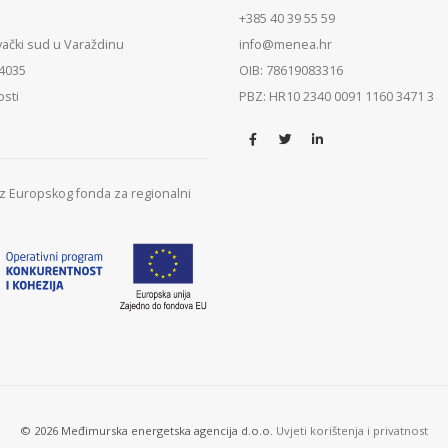
+385 40 39 55 59
vački sud u Varaždinu
info@menea.hr
84035
OIB: 78619083316
osti
PBZ: HR10 2340 0091 1160 3471 3
 iz Europskog fonda za regionalni
© 2026 Međimurska energetska agencija d.o.o.
Uvjeti korištenja i privatnost