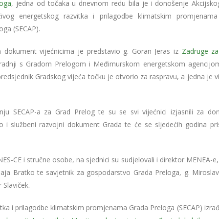
loga
, jedna od točaka u dnevnom redu bila je i donošenje Akcijsko
živog energetskog razvitka i prilagodbe klimatskim promjenam
loga (SECAP).
 dokument vijećnicima je predstavio g. Goran Jeras iz
Zadruge za
suradnji s Gradom Prelogom i Međimurskom energetskom agencijom
dsjednik Gradskog vijeća točku je otvorio za raspravu, a jedna je vi
ju SECAP-a za Grad Prelog te su se svi vijećnici izjasnili za do
 službeni razvojni dokument Grada te će se sljedećih godina prist
NES-CE i stručne osobe, na sjednici su sudjelovali i direktor MENEA-e,
aja Bratko te savjetnik za gospodarstvo Grada Preloga, g. Miroslav 
 Slaviček.
itka i prilagodbe klimatskim promjenama Grada Preloga (SECAP) izrađ