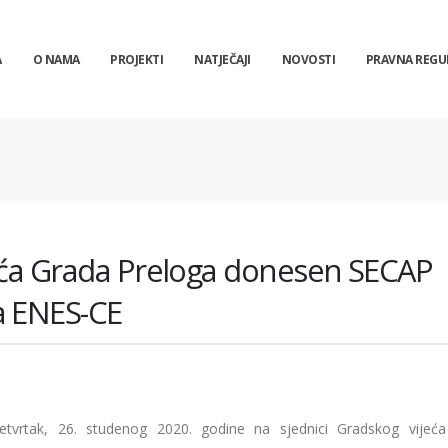
A
O NAMA
PROJEKTI
NATJEČAJI
NOVOSTI
PRAVNA REGU
jeća Grada Preloga donesen SECAP
ta ENES-CE
etvrtak, 26. studenog 2020. godine na sjednici Gradskog vijeć