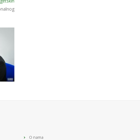
rgetskih
onalnog
O nama