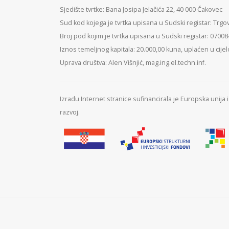
Sjedište tvrtke: Bana Josipa Jelačića 22, 40 000 Čakovec
Sud kod kojega je tvrtka upisana u Sudski registar: Trgo
Broj pod kojim je tvrtka upisana u Sudski registar: 0700
Iznos temeljnog kapitala: 20.000,00 kuna, uplaćen u cijel
Uprava društva: Alen Višnjić, mag.ing.el.techn.inf.
Izradu Internet stranice sufinancirala je Europska unija
razvoj.