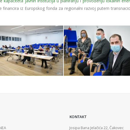
kapaciteta javnih institucija u planiranju i provođenju lokalnih ene
e financira iz Europskog fonda za regionalni razvoj putem transnaci
KONTAKT
ENEA
Josipa Bana Jelačića 22, Čakovec