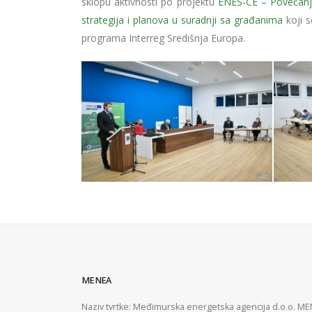
sklopu aktivnosti po projektu
ENES-CE – Povećanje 
strategija i planova u suradnji sa građanima
koji s
programa Interreg Središnja Europa.
MENEA
Naziv tvrtke: Međimurska energetska agencija d.o.o. M