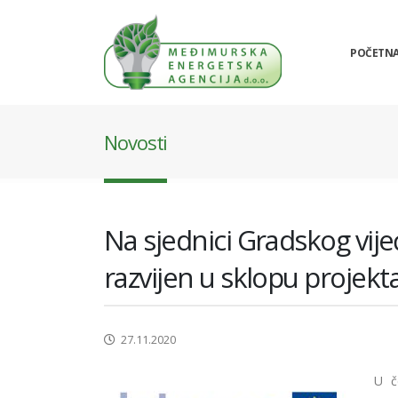
POČETN
Novosti
Na sjednici Gradskog vi
razvijen u sklopu projek
27.11.2020
U č