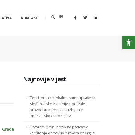
LATIVA
KONTAKT
Op
Najnovije vijesti
Četiri jedinice lokalne samouprave iz
Međimurske županije podržale
provedbu mjera za suzbijanje
energetskog siromaštva
Otvoreni “Javni poziv za poticanje
a
Grada
korištenja obnovljivih izvora energije i