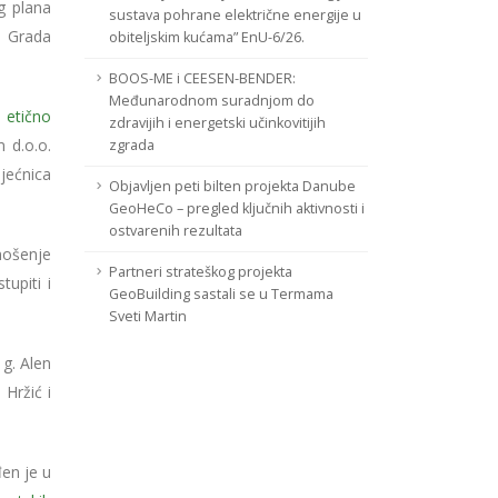
g plana
sustava pohrane električne energije u
a Grada
obiteljskim kućama” EnU-6/26.
BOOS-ME i CEESEN-BENDER:
Međunarodnom suradnjom do
 etično
zdravijih i energetski učinkovitijih
 d.o.o.
zgrada
jećnica
Objavljen peti bilten projekta Danube
GeoHeCo – pregled ključnih aktivnosti i
ostvarenih rezultata
nošenje
Partneri strateškog projekta
upiti i
GeoBuilding sastali se u Termama
Sveti Martin
 g. Alen
Hržić i
en je u