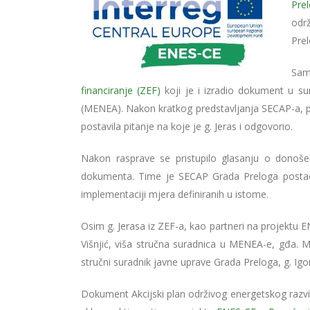
Pre
odr
Pre
Sam
financiranje (ZEF)
koji je i izradio dokument u 
(MENEA). Nakon kratkog predstavljanja SECAP-a, pre
postavila pitanje na koje je g. Jeras i odgovorio.
Nakon rasprave se pristupilo glasanju o donošen
dokumenta. Time je SECAP Grada Preloga postao i
implementaciji mjera definiranih u istome.
Osim g. Jerasa iz ZEF-a, kao partneri na projektu E
Višnjić, viša stručna suradnica u MENEA-e, gđa. M
stručni suradnik javne uprave Grada Preloga, g. Igor
Dokument Akcijski plan održivog energetskog razv