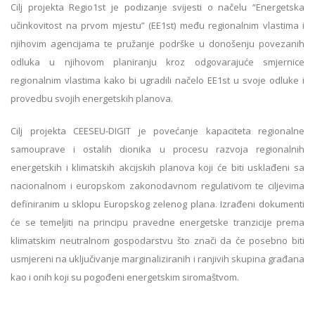
Cilj projekta Regio1st je podizanje svijesti o načelu “Energetska
učinkovitost na prvom mjestu” (EE1st) među regionalnim vlastima i
njihovim agencijama te pružanje podrške u donošenju povezanih
odluka u njihovom planiranju kroz odgovarajuće smjernice
regionalnim vlastima kako bi ugradili načelo EE1st u svoje odluke i
provedbu svojih energetskih planova.
Cilj projekta CEESEU-DIGIT je povećanje kapaciteta regionalne
samouprave i ostalih dionika u procesu razvoja regionalnih
energetskih i klimatskih akcijskih planova koji će biti usklađeni sa
nacionalnom i europskom zakonodavnom regulativom te ciljevima
definiranim u sklopu Europskog zelenog plana. Izrađeni dokumenti
će se temeljiti na principu pravedne energetske tranzicije prema
klimatskim neutralnom gospodarstvu što znači da će posebno biti
usmjereni na uključivanje marginaliziranih i ranjivih skupina građana
kao i onih koji su pogođeni energetskim siromaštvom.