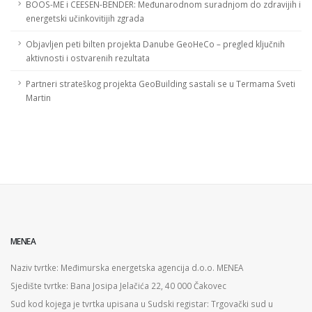
BOOS-ME i CEESEN-BENDER: Međunarodnom suradnjom do zdravijih i
energetski učinkovitijih zgrada
Objavljen peti bilten projekta Danube GeoHeCo – pregled ključnih
aktivnosti i ostvarenih rezultata
Partneri strateškog projekta GeoBuilding sastali se u Termama Sveti
Martin
MENEA
Naziv tvrtke: Međimurska energetska agencija d.o.o. MENEA
Sjedište tvrtke: Bana Josipa Jelačića 22, 40 000 Čakovec
Sud kod kojega je tvrtka upisana u Sudski registar: Trgovački sud u