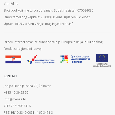
Varaždinu
Broj pod kojim je tvrtka upisana u Sudski registar: 070084035
Iznos temeljnog kapitala: 20.000,00 kuna, uplaćen u cijelosti
Uprava društva: Alen Višnjić, mag.ing.el.techn.inf.
Izradu Internet stranice sufinancirala je Europska unija iz Europskog
fonda za regionalni razvoj.
KONTAKT
Josipa Bana Jelačića 22, Čakovec
+385 40 39 55 59
info@menea.hr
OIB: 78619083316
PBZ: HR10 2340 0091 1160 3471 3