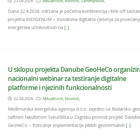
23.04.2026
Aktualnosti
,
Novosti
,
Zanimljivosti
,
Dana 22.4.2026. održana je početna konferencija i kick-off sasta
projekta INDIGENUM – Inovativna digitalna rješenja za povećanj
energetske učinkovitosti na
[..]
U sklopu projekta Danube GeoHeCo organizir
nacionalni webinar za testiranje digitalne
platforme i njezinih funkcionalnosti
22.04.2026
Aktualnosti
,
Novosti
,
Međimurska energetska agencija d.o.o. zajedno sa Rudarsko-geo
naftnim fakultetom Sveučilišta u Zagrebu provodi projekt Danub
GeoHeCo – Poticanje implementacije plitkih geotermalnih
[..]