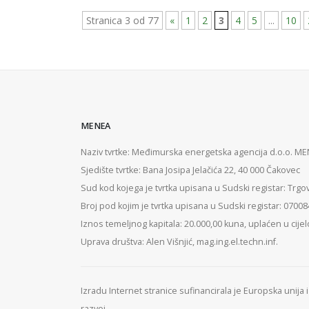
Stranica 3 od 77
«
1
2
3
4
5
...
10
MENEA
Naziv tvrtke: Međimurska energetska agencija d.o.o. M
Sjedište tvrtke: Bana Josipa Jelačića 22, 40 000 Čakovec
Sud kod kojega je tvrtka upisana u Sudski registar: Trgo
Broj pod kojim je tvrtka upisana u Sudski registar: 0700
Iznos temeljnog kapitala: 20.000,00 kuna, uplaćen u cijel
Uprava društva: Alen Višnjić, mag.ing.el.techn.inf.
Izradu Internet stranice sufinancirala je Europska unija
razvoj.