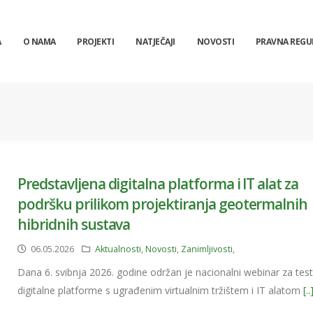
A
O NAMA
PROJEKTI
NATJEČAJI
NOVOSTI
PRAVNA REGU
Predstavljena digitalna platforma i IT alat za
podršku prilikom projektiranja geotermalnih
hibridnih sustava
06.05.2026
Aktualnosti
,
Novosti
,
Zanimljivosti
,
Dana 6. svibnja 2026. godine održan je nacionalni webinar za test
digitalne platforme s ugrađenim virtualnim tržištem i IT alatom
[..