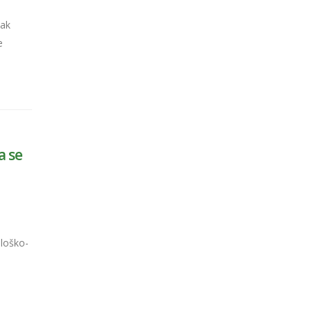
nak
e
a se
loško-
e