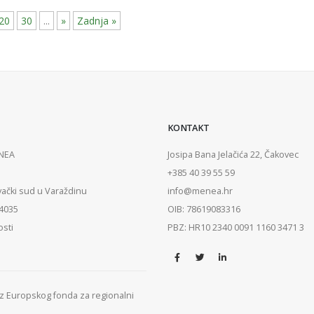
20
30
...
»
Zadnja »
KONTAKT
ENEA
Josipa Bana Jelačića 22, Čakovec
+385 40 39 55 59
vački sud u Varaždinu
info@menea.hr
84035
OIB: 78619083316
osti
PBZ: HR10 2340 0091 1160 3471 3
 iz Europskog fonda za regionalni