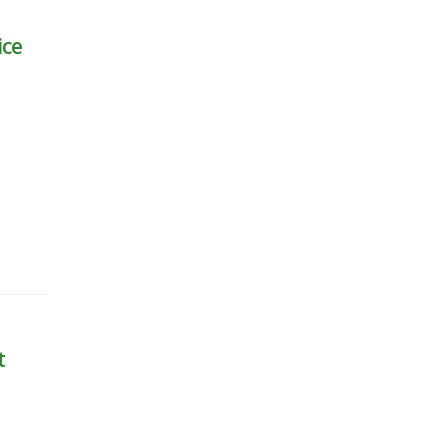
ice
t