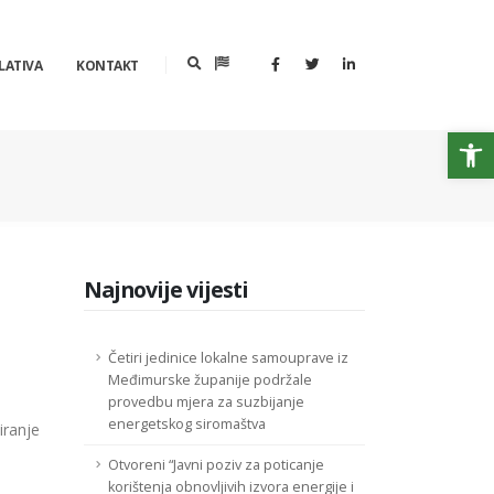
LATIVA
KONTAKT
Op
Najnovije vijesti
Četiri jedinice lokalne samouprave iz
Međimurske županije podržale
provedbu mjera za suzbijanje
energetskog siromaštva
iranje
]
Otvoreni “Javni poziv za poticanje
korištenja obnovljivih izvora energije i