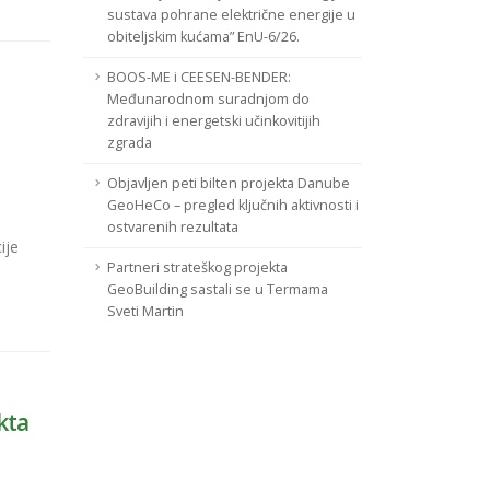
sustava pohrane električne energije u
obiteljskim kućama” EnU-6/26.
BOOS-ME i CEESEN-BENDER:
Međunarodnom suradnjom do
zdravijih i energetski učinkovitijih
zgrada
Objavljen peti bilten projekta Danube
GeoHeCo – pregled ključnih aktivnosti i
ostvarenih rezultata
ije
Partneri strateškog projekta
GeoBuilding sastali se u Termama
Sveti Martin
kta