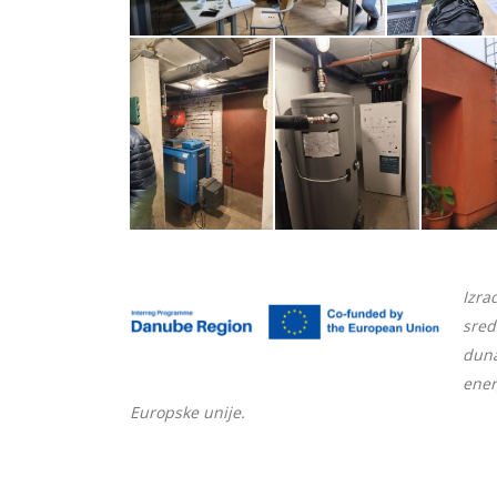
Izra
sred
dun
ener
Europske unije.