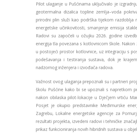
Pilot ulaganje u Pušćinama uključivalo je izgrad
geotermalna dizalica topline zemlja–voda pokriv
prirodni plin služi kao podrška tijekom razdoblj
energetske učinkovitosti, smanjenje emisija stakl
Radovi su započeli u ožujku 2026. godine izvedb
energija tla povezana s kotlovnicom škole. Nakon za
u postojeći prostor kotlovnice, uz integraciju s 
podešavanja i testiranja sustava, dok je kraje
nadzornog inženjera i izvođača radova.
Važnost ovog ulaganja prepoznali su i partneri p
školu Pušćine kako bi se upoznali s napretkom pr
nakon obilaska pilot-lokacije u Dječjem vrtiću Mar
Posjet je okupio predstavnike Međimurske energe
Zagrebu, Lokalne energetske agencije za Pomurje
rezultati projekta, izvedeni radovi i tehničke znač
prikaz funkcioniranja novih hibridnih sustava u obje