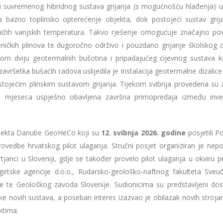
nju suvremenog hibridnog sustava grijanja (s mogućnošću hlađenja) 
a bazno toplinsko opterećenje objekta, dok postojeći sustav grij
a nižih vanjskih temperatura. Takvo rješenje omogućuje značajno po
eničkih plinova te dugoročno održivo i pouzdano grijanje školskog o
om dviju geotermalnih bušotina i pripadajućeg cijevnog sustava k
vršetka bušaćih radova uslijedila je instalacija geotermalne dizalice
postojećim plinskim sustavom grijanja. Tijekom svibnja provedena su 
m mjeseca uspješno obavljena završna primopredaja između inves
rojekta Danube GeoHeCo koji su
12. svibnja 2026. godine
posjetili P
ovedbe hrvatskog pilot ulaganja. Stručni posjet organiziran je nep
tjanci u Sloveniji, gdje se također provelo pilot ulaganja u okviru p
tske agencije d.o.o., Rudarsko-geološko-naftnog fakulteta Sveuči
 te Geološkog zavoda Slovenije. Sudionicima su predstavljeni dos
ajke novih sustava, a poseban interes izazvao je obilazak novih stroja
ktima.