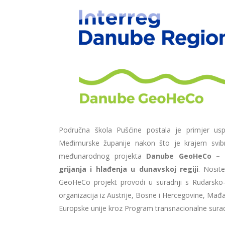
Područna škola Pušćine postala je primjer us
Međimurske županije nakon što je krajem svib
međunarodnog projekta
Danube GeoHeCo – Po
grijanja i hlađenja u dunavskoj regiji
. Nosit
GeoHeCo projekt provodi u suradnji s Rudarsko-
organizacija iz Austrije, Bosne i Hercegovine, Mađa
Europske unije kroz Program transnacionalne surad