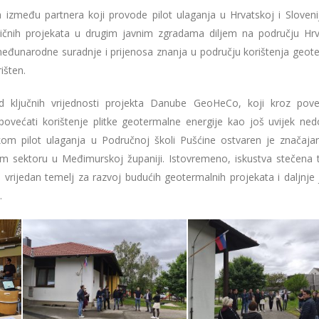
a između partnera koji provode pilot ulaganja u Hrvatskoj i Slovenij
ičnih projekata u drugim javnim zgradama diljem na području Hrv
 međunarodne suradnje i prijenosa znanja u području korištenja geot
išten.
d ključnih vrijednosti projekta Danube GeoHeCo, koji kroz pove
ji povećati korištenje plitke geotermalne energije kao još uvijek ne
tkom pilot ulaganja u Područnoj školi Pušćine ostvaren je značaja
om sektoru u Međimurskoj županiji. Istovremeno, iskustva stečena 
 vrijedan temelj za razvoj budućih geotermalnih projekata i daljnje 
.