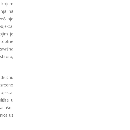
u kojem
anja na
većanje
bjekta.
ojim je
 topline
završna
titora,
odručnu
osredno
rojekta.
lišta u
adašnji
rnica uz