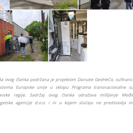
da ovog članka podržana je projektom Danube GeoHeCo, sufinan
stvima Europske unije u sklopu Programa transnacionalne su
avske regije. Sadržaj ovog članka odražava mišljenje Međi
getske agencije d.o.o. i ni u kojem slučaju ne predstavlja mi