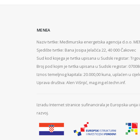
MENEA
Naziv tvrtke: Međimurska energetska agencija d.o.o. M
Sjedište tvrtke: Bana Josipa Jelačića 22, 40 000 Čakovec
Sud kod kojega je tvrtka upisana u Sudski registar: Trgo
Broj pod kojim je tvrtka upisana u Sudski registar: 0700
Iznos temeljnog kapitala: 20.000,00 kuna, uplaćen u cijel
Uprava društva: Alen Višnjić, mag.ing.el.techn.inf.
Izradu Internet stranice sufinancirala je Europska unija
razvoj.