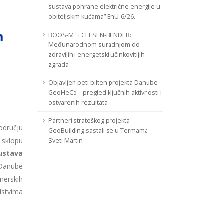
sustava pohrane električne energije u
obiteljskim kućama” EnU-6/26.
BOOS-ME i CEESEN-BENDER:
Međunarodnom suradnjom do
zdravijih i energetski učinkovitijih
zgrada
Objavljen peti bilten projekta Danube
GeoHeCo – pregled ključnih aktivnosti i
ostvarenih rezultata
Partneri strateškog projekta
odručju
GeoBuilding sastali se u Termama
 sklopu
Sveti Martin
ustava
 Danube
nerskih
edstvima