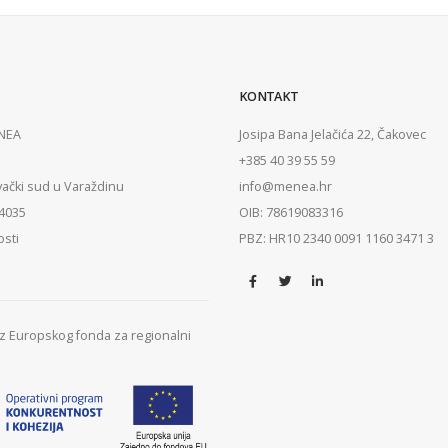
KONTAKT
ENEA
Josipa Bana Jelačića 22, Čakovec
+385 40 39 55 59
vački sud u Varaždinu
info@menea.hr
84035
OIB: 78619083316
osti
PBZ: HR10 2340 0091 1160 3471 3
 iz Europskog fonda za regionalni