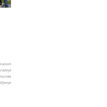
ciranom
radnje
murske
šljenje