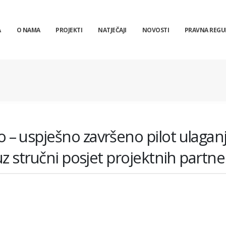
A
O NAMA
PROJEKTI
NATJEČAJI
NOVOSTI
PRAVNA REGU
– uspješno završeno pilot ulagan
z stručni posjet projektnih partne