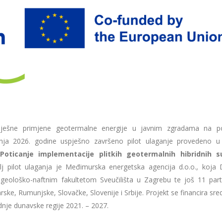
pješne primjene geotermalne energije u javnim zgradama na p
nja 2026. godine uspješno završeno pilot ulaganje provedeno u
ticanje implementacije plitkih geotermalnih hibridnih s
elj pilot ulaganja je Međimurska energetska agencija d.o.o., koja
geološko-naftnim fakultetom Sveučilišta u Zagrebu te još 11 part
rske, Rumunjske, Slovačke, Slovenije i Srbije. Projekt se financira sr
nje dunavske regije 2021. – 2027.