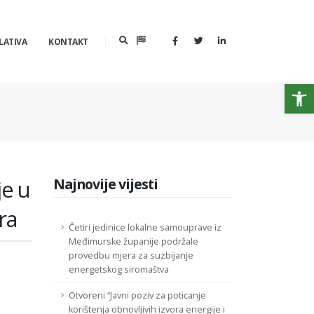
LATIVA
KONTAKT
Op
je u
Najnovije vijesti
ra
Četiri jedinice lokalne samouprave iz
Međimurske županije podržale
provedbu mjera za suzbijanje
energetskog siromaštva
Otvoreni “Javni poziv za poticanje
korištenja obnovljivih izvora energije i