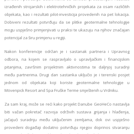
izrađenih strojarskih i elektrotehničkih projekata za osam različitih
objekata, kao i rezultati pilot-investicija provedenih na pet lokacija.
Dobiveni rezultati potvrđuju da se plitke geotermalne tehnologije
mogu uspješno primjenjivati u praksi te ukazuju na njihov značajan
potencijal za širu primjenu u regiji.
Nakon konferencije održan je i sastanak partnera i Upravnog
odbora, na kojem se raspravljalo o upravljačkim i financijskim
pitanjima, završnim projektnim aktivnostima te daljnjoj suradnji
među partnerima. Drugi dan sastanka uključio je i terenski posjet
jednom od objekata koji koriste geotermalne tehnologije u
Mövenpick Resort and Spa Fruške Terme smještenih u Vrdniku.
Za sam kraj, može se reći kako projekt Danube GeoHeCo nastavlja
biti važan pokretač razvoja održivih sustava grijanja i hlađenja,
jačajući suradnju među uključenim zemljama, dok ovi uspješno
provedeni događaji dodatno potvrđuju njegov doprinos stvaranju