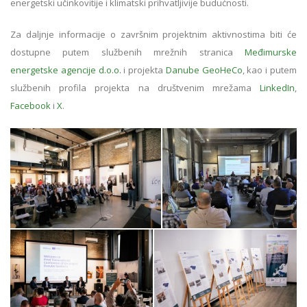
energetski učinkovitije i klimatski prihvatljivije budućnosti.
Za daljnje informacije o završnim projektnim aktivnostima biti će
dostupne putem službenih mrežnih stranica
Međimurske
energetske agencije d.o.o.
i projekta
Danube GeoHeCo
, kao i putem
službenih profila projekta na društvenim mrežama
LinkedIn
,
Facebook
i
X
.