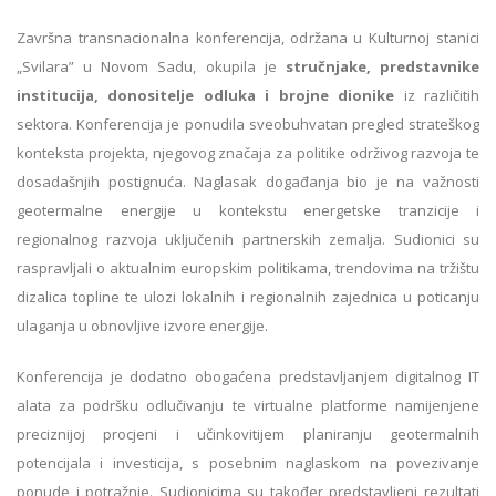
Završna transnacionalna konferencija, održana u Kulturnoj stanici
„Svilara” u Novom Sadu, okupila je
stručnjake, predstavnike
institucija, donositelje odluka i brojne dionike
iz različitih
sektora. Konferencija je ponudila sveobuhvatan pregled strateškog
konteksta projekta, njegovog značaja za politike održivog razvoja te
dosadašnjih postignuća. Naglasak događanja bio je na važnosti
geotermalne energije u kontekstu energetske tranzicije i
regionalnog razvoja uključenih partnerskih zemalja. Sudionici su
raspravljali o aktualnim europskim politikama, trendovima na tržištu
dizalica topline te ulozi lokalnih i regionalnih zajednica u poticanju
ulaganja u obnovljive izvore energije.
Konferencija je dodatno obogaćena predstavljanjem digitalnog IT
alata za podršku odlučivanju te virtualne platforme namijenjene
preciznijoj procjeni i učinkovitijem planiranju geotermalnih
potencijala i investicija, s posebnim naglaskom na povezivanje
ponude i potražnje. Sudionicima su također predstavljeni rezultati