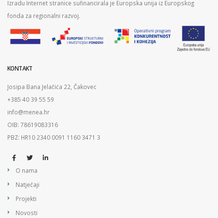
Izradu Internet stranice sufinancirala je Europska unija iz Europskog
fonda za regionalni razvoj.
KONTAKT
Josipa Bana Jelačića 22, Čakovec
+385 40 39 55 59
info@menea.hr
OIB: 78619083316
PBZ: HR10 2340 0091 1160 3471 3
O nama
Natječaji
Projekti
Novosti