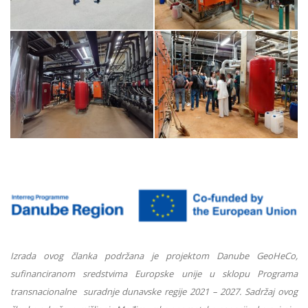
Izrada ovog članka podržana je projektom Danube GeoHeCo,
sufinanciranom sredstvima Europske unije u sklopu Programa
transnacionalne suradnje dunavske regije 2021 – 2027. Sadržaj ovog