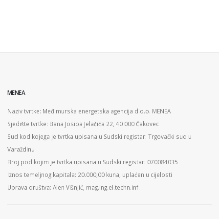
MENEA
Naziv tvrtke: Međimurska energetska agencija d.o.o. MENEA
Sjedište tvrtke: Bana Josipa Jelačića 22, 40 000 Čakovec
Sud kod kojega je tvrtka upisana u Sudski registar: Trgovački sud u
Varaždinu
Broj pod kojim je tvrtka upisana u Sudski registar: 070084035
Iznos temeljnog kapitala: 20.000,00 kuna, uplaćen u cijelosti
Uprava društva: Alen Višnjić, mag.ing.el.techn.inf.