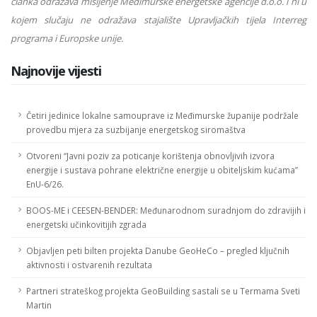
članka odražava mišljenje Međimurske energetske agencije d.o.o. i ni u
kojem slučaju ne odražava stajalište Upravljačkih tijela Interreg
programa i Europske unije.
Najnovije vijesti
Četiri jedinice lokalne samouprave iz Međimurske županije podržale
provedbu mjera za suzbijanje energetskog siromaštva
Otvoreni “Javni poziv za poticanje korištenja obnovljivih izvora
energije i sustava pohrane električne energije u obiteljskim kućama”
EnU-6/26.
BOOS-ME i CEESEN-BENDER: Međunarodnom suradnjom do zdravijih i
energetski učinkovitijih zgrada
Objavljen peti bilten projekta Danube GeoHeCo – pregled ključnih
aktivnosti i ostvarenih rezultata
Partneri strateškog projekta GeoBuilding sastali se u Termama Sveti
Martin