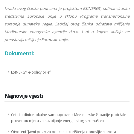
Izrada ovog članka podržana je projektom ESINERGY, sufinanciranim
sredstvima Europske unije u sklopu Programa transnacionalne
suradnje dunavske regije. Sadržaj ovog članka odražava mišljenje
Međimurske energetske agencije d.o.o. i ni u kojem slučaju ne
predstavlja mišljenje Europske unije.
Dokumenti:
ESINERGY e-policy brief
Najnovije vijesti
Četiri jedinice lokalne samouprave iz Međimurske županije podržale
provedbu mjera za suzbijanje energetskog siromaštva
Otvoreni “Javni poziv za poticanje korištenja obnovljivih izvora