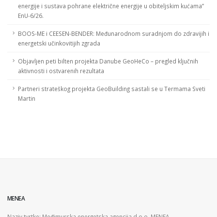
energije i sustava pohrane električne energije u obiteljskim kućama”
EnU-6/26.
BOOS-ME i CEESEN-BENDER: Međunarodnom suradnjom do zdravijih i
energetski učinkovitijih zgrada
Objavljen peti bilten projekta Danube GeoHeCo – pregled ključnih
aktivnosti i ostvarenih rezultata
Partneri strateškog projekta GeoBuilding sastali se u Termama Sveti
Martin
MENEA
Naziv tvrtke: Međimurska energetska agencija d.o.o. MENEA