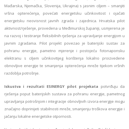
Mađarska, Njemačka, Slovenija, Ukrajina) s jasnim ciljem – smanjiti
vršna opterećenja, povećati energetsku učinkovitost i ojačati
energetsku neovisnost javnih zgrada i zajednica. Hrvatska pilot
aktivnost/rješenje, provedena u Međimurskoj županiji, usmjerena je
na razvoj i testiranje fleksibilnih rješenja za upravljanje energijom u
javnim zgradama. Pilot projekt povezao je baterijski sustav za
pohranu energije, pametno mjerenje i postojeću fotonaponsku
elektranu s ciljem učinkovitijeg korištenja lokalno proizvedene
obnovljive energije te smanjenja opterećenja mreže tijekom vršnih
razdoblja potrošnje.
Iskustva i rezultati ESINERGY pilot projekata
potvrđuju da
rješenja poput baterijskih sustava za pohranu energije, pametnog
upravljanja potrošnjom i integracije obnovljivih izvora energije mogu
značajno doprinijeti stabilnosti mreže, smanjenju troškova energije i
jačanju lokalne energetske otpornosti.