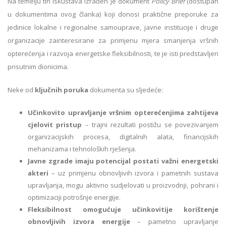
Na temelju tih iskustava izrađen je dokument
Policy Brief
(dostupan
u dokumentima ovog članka) koji donosi praktične preporuke za
jedinice lokalne i regionalne samouprave, javne institucije i druge
organizacije zainteresirane za primjenu mjera smanjenja vršnih
opterećenja i razvoja energetske fleksibilnosti, te je isti predstavljen
prisutnim dionicima.
Neke od
ključnih poruka
dokumenta su sljedeće:
Učinkovito upravljanje vršnim opterećenjima zahtijeva
cjelovit pristup
– trajni rezultati postižu se povezivanjem
organizacijskih procesa, digitalnih alata, financijskih
mehanizama i tehnoloških rješenja.
Javne zgrade imaju potencijal postati važni energetski
akteri
– uz primjenu obnovljivih izvora i pametnih sustava
upravljanja, mogu aktivno sudjelovati u proizvodnji, pohrani i
optimizaciji potrošnje energije.
Fleksibilnost omogućuje učinkovitije korištenje
obnovljivih izvora energije
– pametno upravljanje