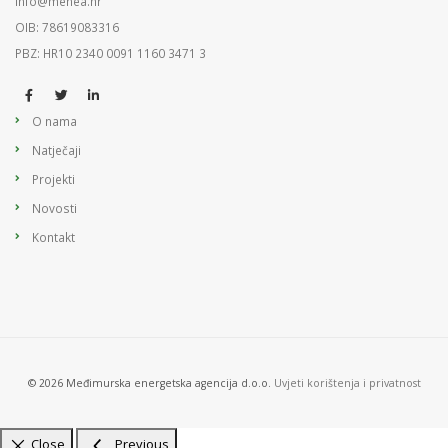
info@menea.hr
OIB: 78619083316
PBZ: HR10 2340 0091 1160 3471 3
O nama
Natječaji
Projekti
Novosti
Kontakt
© 2026 Međimurska energetska agencija d.o.o.
Uvjeti korištenja i privatnost
Close
Previous