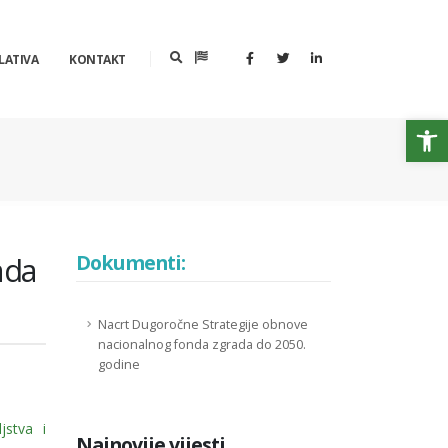
LATIVA
KONTAKT
Op
ada
Dokumenti:
Nacrt Dugoročne Strategije obnove
nacionalnog fonda zgrada do 2050.
godine
jstva i
Najnovije vijesti