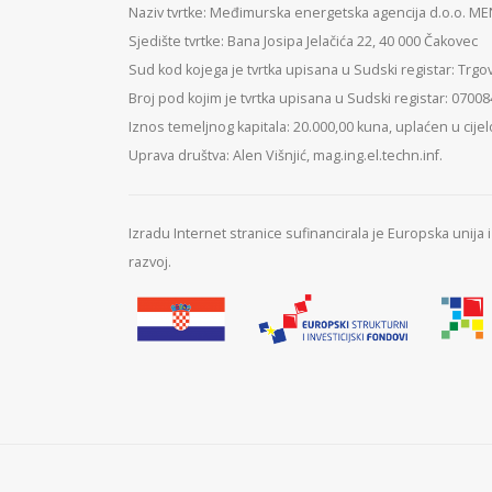
Naziv tvrtke: Međimurska energetska agencija d.o.o. M
Sjedište tvrtke: Bana Josipa Jelačića 22, 40 000 Čakovec
Sud kod kojega je tvrtka upisana u Sudski registar: Trgo
Broj pod kojim je tvrtka upisana u Sudski registar: 0700
Iznos temeljnog kapitala: 20.000,00 kuna, uplaćen u cijel
Uprava društva: Alen Višnjić, mag.ing.el.techn.inf.
Izradu Internet stranice sufinancirala je Europska unija
razvoj.