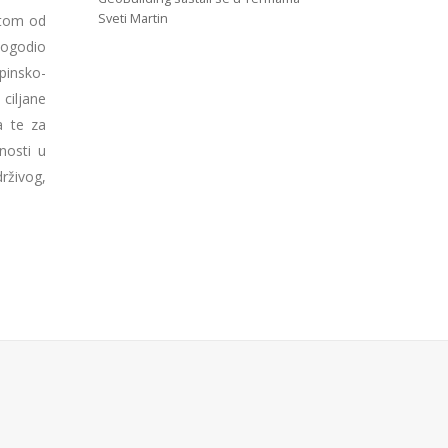
Sveti Martin
itom od
pogodio
pinsko-
 ciljane
a te za
nosti u
rživog,