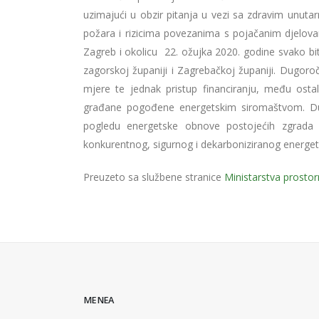
uzimajući u obzir pitanja u vezi sa zdravim unutar
požara i rizicima povezanima s pojačanim djelova
Zagreb i okolicu 22. ožujka 2020. godine svako b
zagorskoj županiji i Zagrebačkoj županiji. Dugoroč
mjere te jednak pristup financiranju, među ost
građane pogođene energetskim siromaštvom. Dug
pogledu energetske obnove postojećih zgrada k
konkurentnog, sigurnog i dekarboniziranog energe
Preuzeto sa službene stranice
Ministarstva prostor
MENEA