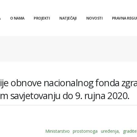
A
O NAMA
PROJEKTI
NATJEČAJI
NOVOSTI
PRAVNA REGU
ije obnove nacionalnog fonda zgr
m savjetovanju do 9. rujna 2020.
Ministarstvo prostornoga uređenja, graditel