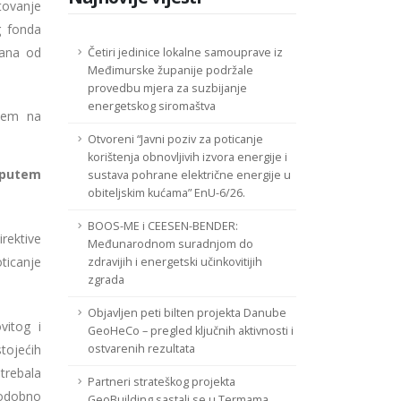
ovanje
g fonda
dana od
Četiri jedinice lokalne samouprave iz
Međimurske županije podržale
provedbu mjera za suzbijanje
energetskog siromaštva
utem na
Otvoreni “Javni poziv za poticanje
korištenja obnovljivih izvora energije i
 putem
sustava pohrane električne energije u
obiteljskim kućama” EnU-6/26.
BOOS-ME i CEESEN-BENDER:
rektive
Međunarodnom suradnjom do
ticanje
zdravijih i energetski učinkovitijih
zgrada
Objavljen peti bilten projekta Danube
vitog i
GeoHeCo – pregled ključnih aktivnosti i
tojećih
ostvarenih rezultata
trebala
Partneri strateškog projekta
stodobno
GeoBuilding sastali se u Termama