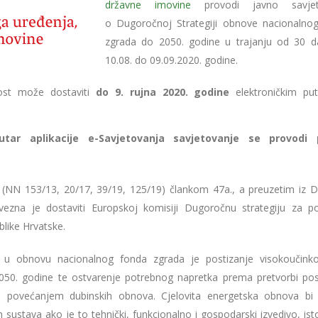
državne imovine
provodi javno savjet
o Dugoročnoj Strategiji obnove nacionalno
zgrada do 2050. godine u trajanju od 30 
10.08. do 09.09.2020. godine.
vnost može dostaviti
do 9. rujna 2020. godine
elektroničkim p
utar aplikacije e-Savjetovanja savjetovanje se provodi
NN 153/13, 20/17, 39/19, 125/19) člankom 47a., a preuzetim iz Di
ezna je dostaviti Europskoj komisiji Dugoročnu strategiju za po
like Hrvatske.
a u obnovu nacionalnog fonda zgrada je postizanje visokoučinko
050. godine te ostvarenje potrebnog napretka prema pretvorbi pos
o povećanjem dubinskih obnova. Cjelovita energetska obnova bi 
ih sustava ako je to tehnički, funkcionalno i gospodarski izvedivo, i