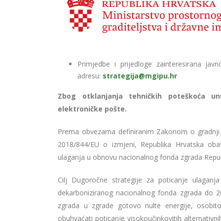
Primjedbe i prijedloge zainteresirana ja
adresu:
strategija@mgipu.hr
Zbog otklanjanja tehničkih poteškoća un
elektroničke pošte.
Prema obvezama definiranim Zakonom o gradnji (
2018/844/EU o izmjeni, Republika Hrvatska obav
ulaganja u obnovu nacionalnog fonda zgrada Repub
Cilj Dugoročne strategije za poticanje ulaganj
dekarboniziranog nacionalnog fonda zgrada do 2
zgrada u zgrade gotovo nulte energije, osobit
obuhvaćati poticanje visokoučinkovitih alternativn