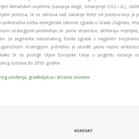
njim klimatskim uvjetima (sanacija vlage, smanjenje CO2 i sl.), zašt
njem potresa, te će obnova radi sanacije štete od potresa koji je 
iti pokretačka točka energetske obnove zgrada u Gradu Zagrebu, Kra
nom strategijom predviđaju se jasne smjernice, definiraju mjerljive,
alim za segmente nacionalnog fonda zgrada s najgorim svojstvim
oročnom strategijom potrebno je utvrditi jasnu razinu ambicioz
ako bi se postigli ciljevi Europske Unije u pogledu razvoja od
tskog sustava do 2050. godine.
nog uređenja, graditeljstva i državne imovine
.
KONTAKT