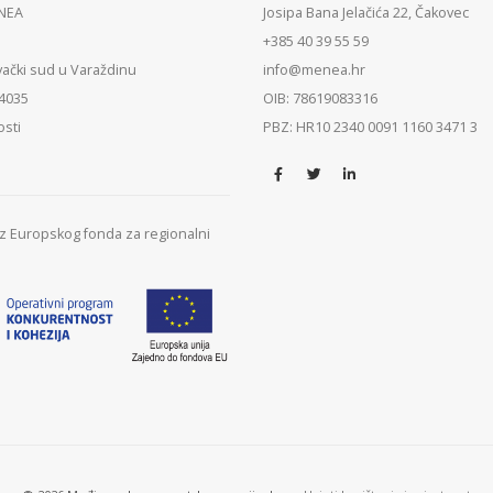
ENEA
Josipa Bana Jelačića 22, Čakovec
+385 40 39 55 59
vački sud u Varaždinu
info@menea.hr
84035
OIB: 78619083316
osti
PBZ: HR10 2340 0091 1160 3471 3
 iz Europskog fonda za regionalni