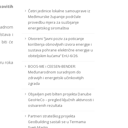
ovitih
Četiri jedinice lokalne samouprave iz
Međimurske županije podržale
provedbu mjera za suzbijanje
ladnom
energetskog siromaštva
stava i
Otvoreni “Javni poziv za poticanje
biti će
korištenja obnovljivih izvora energije i
sustava pohrane električne energije u
obiteljskim kućama” EnU-6/26.
iru roka
BOOS-ME i CEESEN-BENDER:
Međunarodnom suradnjom do
zdravijih i energetski učinkovitijih
zgrada
Objavljen peti bilten projekta Danube
GeoHeCo – pregled ključnih aktivnosti i
ostvarenih rezultata
Partneri strateškog projekta
GeoBuilding sastali se u Termama
Sveti Martin