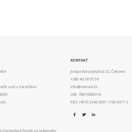
KONTAKT
ENEA
Josipa Bana Jelačića 22, Čakovec
+385 40 39 55 59
vački sud u Varaždinu
info@menea.hr
84035
OIB: 78619083316
osti
PBZ: HR10 2340 0091 1160 3471 3
 iz Europskog fonda za regionalni