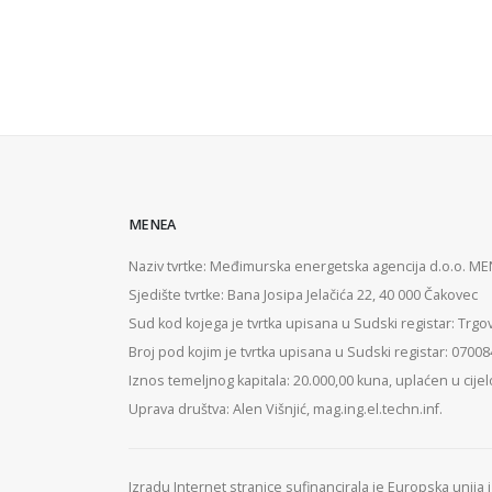
MENEA
Naziv tvrtke: Međimurska energetska agencija d.o.o. M
Sjedište tvrtke: Bana Josipa Jelačića 22, 40 000 Čakovec
Sud kod kojega je tvrtka upisana u Sudski registar: Trgo
Broj pod kojim je tvrtka upisana u Sudski registar: 0700
Iznos temeljnog kapitala: 20.000,00 kuna, uplaćen u cijel
Uprava društva: Alen Višnjić, mag.ing.el.techn.inf.
Izradu Internet stranice sufinancirala je Europska unija