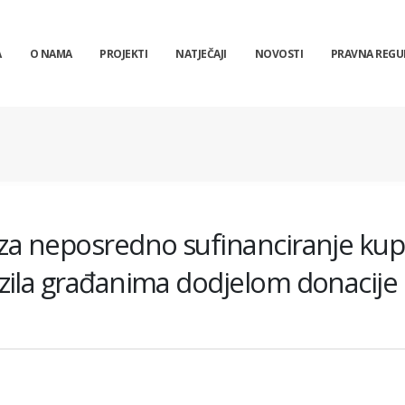
A
O NAMA
PROJEKTI
NATJEČAJI
NOVOSTI
PRAVNA REGU
 za neposredno sufinanciranje kup
ozila građanima dodjelom donacije