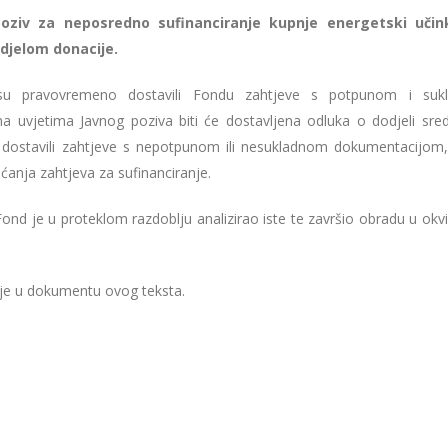
poziv za neposredno sufinanciranje kupnje energetski učink
djelom donacije.
 su pravovremeno dostavili Fondu zahtjeve s potpunom i suk
uvjetima Javnog poziva biti će dostavljena odluka o dodjeli sred
u dostavili zahtjeve s nepotpunom ili nesukladnom dokumentacijom, 
ćanja zahtjeva za sufinanciranje.
ond je u proteklom razdoblju analizirao iste te završio obradu u okv
 je u dokumentu ovog teksta.