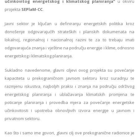
učinkovitog energetskog i klimatskog planiranja”
u okviru
projekta
SEPlaM-CC
.
Javni sektor je ključan u definiranju energetskih politika kroz
donošenje odgovarajućih strateških i planskih dokumenata na
lokalnoj, regionalnoj i nacionalnoj razini te za to trebaju imati
odgovarajuća znanja i vještine na području energije i klime, odnosno
energetskog i klimatskog planiranja.
Sukladno navedenome, glavni ciljevi ovog projekta su povećanje
kapaciteta u prekograničnom javnom sektoru kroz suradnju te
razmjenu iskustva, najboljih praksi i znanja na području održivog
energetskog planiranja i ublažavanja klimatskih promjena te
poticanje planiranja i provedba mjera za povećanje energetske
učinkovitosti i upotreba obnovljivih izvora energije u javnom i
privatnom sektoru.
Kao što i samo ime govori, glavni cilj ove prekogranične radionice je