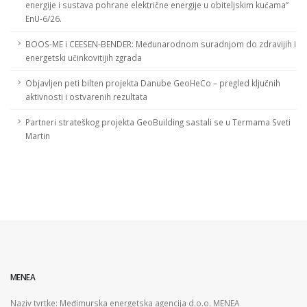
energije i sustava pohrane električne energije u obiteljskim kućama”
EnU-6/26.
BOOS-ME i CEESEN-BENDER: Međunarodnom suradnjom do zdravijih i
energetski učinkovitijih zgrada
Objavljen peti bilten projekta Danube GeoHeCo – pregled ključnih
aktivnosti i ostvarenih rezultata
Partneri strateškog projekta GeoBuilding sastali se u Termama Sveti
Martin
MENEA
Naziv tvrtke: Međimurska energetska agencija d.o.o. MENEA