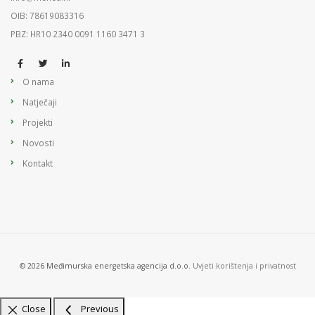
OIB: 78619083316
PBZ: HR10 2340 0091 1160 3471 3
O nama
Natječaji
Projekti
Novosti
Kontakt
© 2026 Međimurska energetska agencija d.o.o.
Uvjeti korištenja i privatnost
Close
Previous