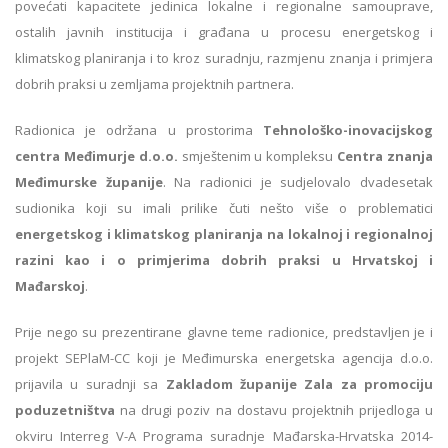
povećati kapacitete jedinica lokalne i regionalne samouprave,
ostalih javnih institucija i građana u procesu energetskog i
klimatskog planiranja i to kroz suradnju, razmjenu znanja i primjera
dobrih praksi u zemljama projektnih partnera.
Radionica je održana u prostorima
Tehnološko-inovacijskog
centra Međimurje d.o.o.
smještenim u kompleksu
Centra znanja
Međimurske županije
. Na radionici je sudjelovalo dvadesetak
sudionika koji su imali prilike čuti nešto više o problematici
energetskog i klimatskog planiranja na lokalnoj i regionalnoj
razini kao i o primjerima dobrih praksi u Hrvatskoj i
Mađarskoj
.
Prije nego su prezentirane glavne teme radionice, predstavljen je i
projekt SEPlaM-CC koji je Međimurska energetska agencija d.o.o.
prijavila u suradnji sa
Zakladom županije Zala za promociju
poduzetništva
na drugi poziv na dostavu projektnih prijedloga u
okviru Interreg V-A Programa suradnje Mađarska-Hrvatska 2014-