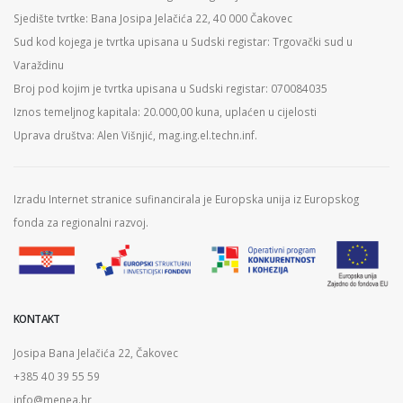
Sjedište tvrtke: Bana Josipa Jelačića 22, 40 000 Čakovec
Sud kod kojega je tvrtka upisana u Sudski registar: Trgovački sud u
Varaždinu
Broj pod kojim je tvrtka upisana u Sudski registar: 070084035
Iznos temeljnog kapitala: 20.000,00 kuna, uplaćen u cijelosti
Uprava društva: Alen Višnjić, mag.ing.el.techn.inf.
Izradu Internet stranice sufinancirala je Europska unija iz Europskog
fonda za regionalni razvoj.
KONTAKT
Josipa Bana Jelačića 22, Čakovec
+385 40 39 55 59
info@menea.hr