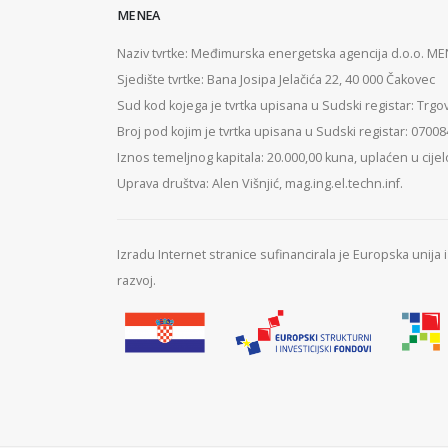
MENEA
Naziv tvrtke: Međimurska energetska agencija d.o.o. M
Sjedište tvrtke: Bana Josipa Jelačića 22, 40 000 Čakovec
Sud kod kojega je tvrtka upisana u Sudski registar: Trgo
Broj pod kojim je tvrtka upisana u Sudski registar: 0700
Iznos temeljnog kapitala: 20.000,00 kuna, uplaćen u cijel
Uprava društva: Alen Višnjić, mag.ing.el.techn.inf.
Izradu Internet stranice sufinancirala je Europska unija
razvoj.