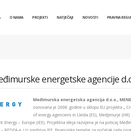
A
O NAMA
PROJEKTI
NATJEČAJI
NOVOSTI
PRAVNA REGU
Međimurske energetske agencije d.o
Međimurska energetska agencija d.o.o., MEN
osnovana je 2008. godine u sklopu EU projekta „ Cr
of energy agenciens in Lleida (ES), Medjimurje (HR)
ent Energy – Europe (IEE). Projektna ideja razvijena je na poticaj Međ
– REDEA-e. Uz sredstva IEE, financijske temelje za početak rada osig