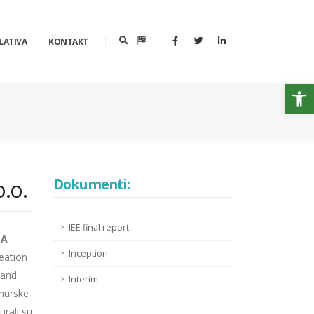
LATIVA
KONTAKT
Op
.o.
Dokumenti:
IEE final report
EA
Inception
eation
 and
Interim
imurske
urali su