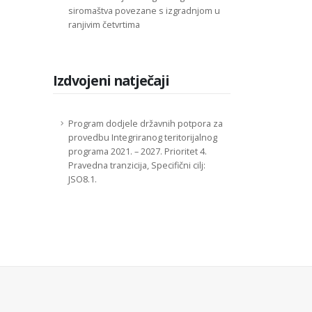
siromaštva povezane s izgradnjom u
ranjivim četvrtima
Izdvojeni natječaji
Program dodjele državnih potpora za
provedbu Integriranog teritorijalnog
programa 2021. – 2027. Prioritet 4.
Pravedna tranzicija, Specifični cilj:
JSO8.1.