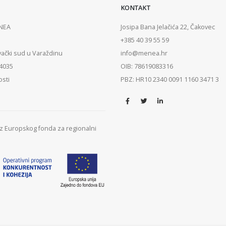
KONTAKT
ENEA
Josipa Bana Jelačića 22, Čakovec
+385 40 39 55 59
vački sud u Varaždinu
info@menea.hr
84035
OIB: 78619083316
osti
PBZ: HR10 2340 0091 1160 3471 3
 iz Europskog fonda za regionalni