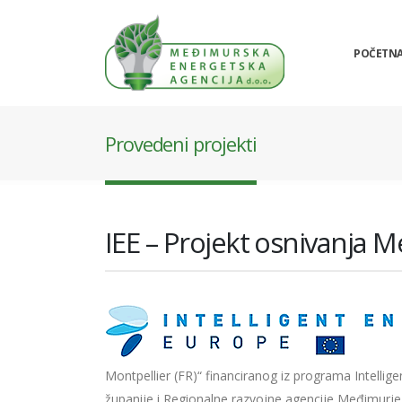
POČETN
Provedeni projekti
IEE – Projekt osnivanja 
Montpellier (FR)“ financiranog iz programa Intellig
županije i Regionalne razvojne agencije Međimurje 