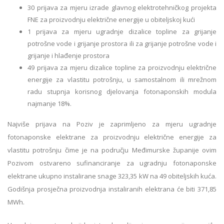
30 prijava za mjeru izrade glavnog elektrotehničkog projekta
FNE za proizvodnju električne energije u obiteljskoj kući
1 prijava za mjeru ugradnje dizalice topline za grijanje
potrošne vode i grijanje prostora ili za grijanje potrošne vode i
grijanje i hlađenje prostora
49 prijava za mjeru dizalice topline za proizvodnju električne
energije za vlastitu potrošnju, u samostalnom ili mrežnom
radu stupnja korisnog djelovanja fotonaponskih modula
najmanje 18%.
Najviše prijava na Poziv je zaprimljeno za mjeru ugradnje
fotonaponske elektrane za proizvodnju električne energije za
vlastitu potrošnju čime je na području Međimurske županije ovim
Pozivom ostvareno sufinanciranje za ugradnju fotonaponske
elektrane ukupno instalirane snage 323,35 kW na 49 obiteljskih kuća.
Godišnja prosječna proizvodnja instaliranih elektrana će biti 371,85
MWh.