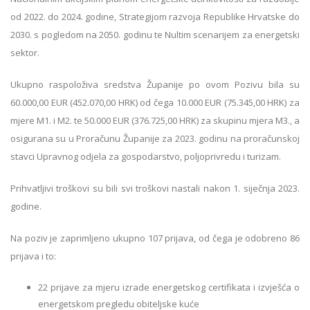
od 2022. do 2024. godine, Strategijom razvoja Republike Hrvatske do
2030. s pogledom na 2050. godinu te Nultim scenarijem za energetski
sektor.
Ukupno raspoloživa sredstva Županije po ovom Pozivu bila su
60.000,00 EUR (452.070,00 HRK) od čega 10.000 EUR (75.345,00 HRK) za
mjere M1. i M2. te 50.000 EUR (376.725,00 HRK) za skupinu mjera M3., a
osigurana su u Proračunu Županije za 2023. godinu na proračunskoj
stavci Upravnog odjela za gospodarstvo, poljoprivredu i turizam.
Prihvatljivi troškovi su bili svi troškovi nastali nakon 1. siječnja 2023.
godine.
Na poziv je zaprimljeno ukupno 107 prijava, od čega je odobreno 86
prijava i to:
22 prijave za mjeru izrade energetskog certifikata i izvješća o
energetskom pregledu obiteljske kuće