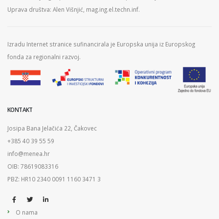
Uprava društva: Alen Višnjić, mag.ing.el.techn.inf.
Izradu Internet stranice sufinancirala je Europska unija iz Europskog
fonda za regionalni razvoj.
KONTAKT
Josipa Bana Jelačića 22, Čakovec
+385 40 39 55 59
info@menea.hr
OIB: 78619083316
PBZ: HR10 2340 0091 1160 3471 3
O nama