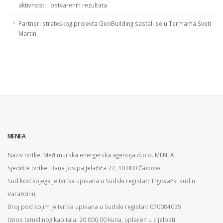
aktivnosti i ostvarenih rezultata
Partneri strateškog projekta GeoBuilding sastali se u Termama Sveti
Martin
MENEA
Naziv tvrtke: Međimurska energetska agencija d.o.o. MENEA
Sjedište tvrtke: Bana Josipa Jelačića 22, 40 000 Čakovec
Sud kod kojega je tvrtka upisana u Sudski registar: Trgovački sud u
Varaždinu
Broj pod kojim je tvrtka upisana u Sudski registar: 070084035
Iznos temeljnog kapitala: 20.000,00 kuna, uplaćen u cijelosti