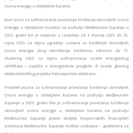
izvora energije u obiteljskim kućama.
Javni poziv za sufinanciranje povećanja korištenja obnovljivih izvora
energije u obiteljskim kućama na području Međimurske županije u
2023. godini bio je raspisan u razdoblju od 3. travnja 2023. do 25.
rujna 2023. za mjeru ugradnje sustava za korištenje obnovljivih
izvora energije zbog iskorištenja sredstava, odnosno do 15.
studenog 2023. za mjeru sufinanciranja izrade energetskog
certifikata i izvješća o energetskom pregledu ili izrade glavnog
elektrotehničkog projekta fotonaponske elektrane.
Predmet poziva za sufinanciranje povećanja korištenja obnovljivih
izvora energije u obiteljskim kućama na području Međimurske
županije u 2023. godini bilo je sufinanciranje povećanja korištenja
obnovljivih izvora energije u obiteljskim kućama na području
Međimurske županije putem dodjele bespovratnih financijskih
sredstava Međimurske županije fizičkim osobama – građanima za