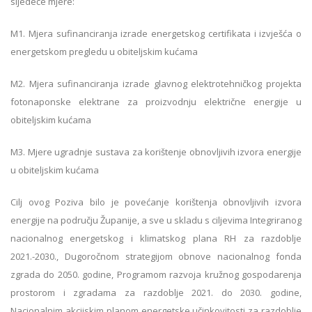
sljedeće mjere:
M1. Mjera sufinanciranja izrade energetskog certifikata i izvješća o
energetskom pregledu u obiteljskim kućama
M2. Mjera sufinanciranja izrade glavnog elektrotehničkog projekta
fotonaponske elektrane za proizvodnju električne energije u
obiteljskim kućama
M3. Mjere ugradnje sustava za korištenje obnovljivih izvora energije
u obiteljskim kućama
Cilj ovog Poziva bilo je povećanje korištenja obnovljivih izvora
energije na području Županije, a sve u skladu s ciljevima Integriranog
nacionalnog energetskog i klimatskog plana RH za razdoblje
2021.-2030., Dugoročnom strategijom obnove nacionalnog fonda
zgrada do 2050. godine, Programom razvoja kružnog gospodarenja
prostorom i zgradama za razdoblje 2021. do 2030. godine,
Nacionalnim akcijskim planom energetske učinkovitosti za razdoblje