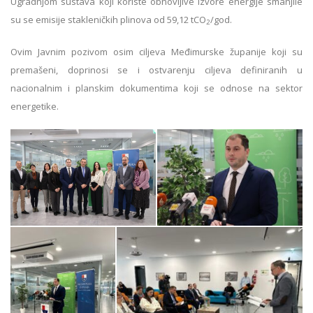
Ugradnjom sustava koji koriste obnovljive izvore energije smanjile
su se emisije stakleničkih plinova od 59,12 tCO
/god.
2
Ovim Javnim pozivom osim ciljeva Međimurske županije koji su
premašeni, doprinosi se i ostvarenju ciljeva definiranih u
nacionalnim i planskim dokumentima koji se odnose na sektor
energetike.