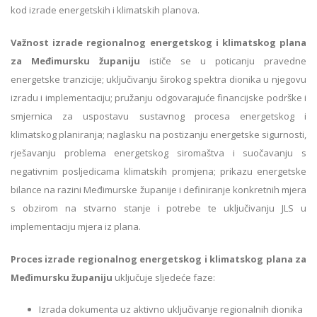
kod izrade energetskih i klimatskih planova.
Važnost izrade regionalnog energetskog i klimatskog plana
za Međimursku županiju
ističe se u poticanju pravedne
energetske tranzicije; uključivanju širokog spektra dionika u njegovu
izradu i implementaciju; pružanju odgovarajuće financijske podrške i
smjernica za uspostavu sustavnog procesa energetskog i
klimatskog planiranja; naglasku na postizanju energetske sigurnosti,
rješavanju problema energetskog siromaštva i suočavanju s
negativnim posljedicama klimatskih promjena; prikazu energetske
bilance na razini Međimurske županije i definiranje konkretnih mjera
s obzirom na stvarno stanje i potrebe te uključivanju JLS u
implementaciju mjera iz plana.
Proces izrade regionalnog energetskog i klimatskog plana za
Međimursku županiju
uključuje sljedeće faze:
Izrada dokumenta uz aktivno uključivanje regionalnih dionika