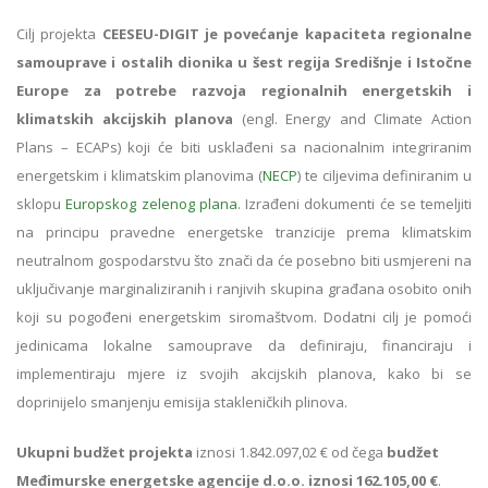
Cilj projekta
CEESEU-DIGIT je povećanje kapaciteta regionalne
samouprave i ostalih dionika u šest regija Središnje i Istočne
Europe za potrebe razvoja regionalnih energetskih i
klimatskih akcijskih planova
(engl. Energy and Climate Action
Plans – ECAPs) koji će biti usklađeni sa nacionalnim integriranim
energetskim i klimatskim planovima (
NECP
) te ciljevima definiranim u
sklopu
Europskog zelenog plana
. Izrađeni dokumenti će se temeljiti
na principu pravedne energetske tranzicije prema klimatskim
neutralnom gospodarstvu što znači da će posebno biti usmjereni na
uključivanje marginaliziranih i ranjivih skupina građana osobito onih
koji su pogođeni energetskim siromaštvom. Dodatni cilj je pomoći
jedinicama lokalne samouprave da definiraju, financiraju i
implementiraju mjere iz svojih akcijskih planova, kako bi se
doprinijelo smanjenju emisija stakleničkih plinova.
Ukupni budžet projekta
iznosi 1.842.097,02 € od čega
budžet
Međimurske energetske agencije d.o.o. iznosi 162.105,00 €
.