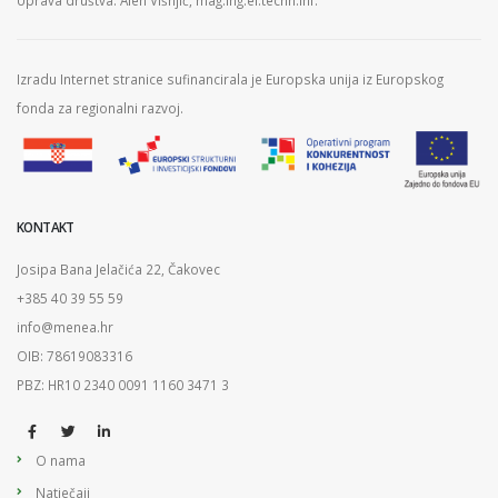
Izradu Internet stranice sufinancirala je Europska unija iz Europskog
fonda za regionalni razvoj.
KONTAKT
Josipa Bana Jelačića 22, Čakovec
+385 40 39 55 59
info@menea.hr
OIB: 78619083316
PBZ: HR10 2340 0091 1160 3471 3
O nama
Natječaji