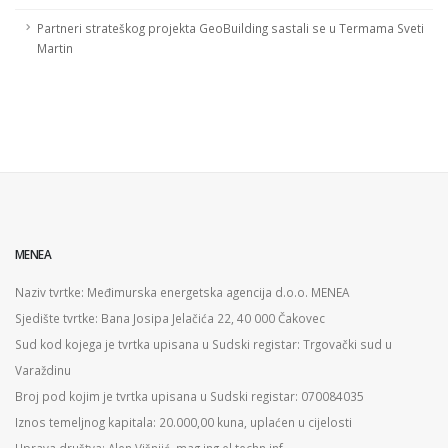
Partneri strateškog projekta GeoBuilding sastali se u Termama Sveti
Martin
MENEA
Naziv tvrtke: Međimurska energetska agencija d.o.o. MENEA
Sjedište tvrtke: Bana Josipa Jelačića 22, 40 000 Čakovec
Sud kod kojega je tvrtka upisana u Sudski registar: Trgovački sud u
Varaždinu
Broj pod kojim je tvrtka upisana u Sudski registar: 070084035
Iznos temeljnog kapitala: 20.000,00 kuna, uplaćen u cijelosti
Uprava društva: Alen Višnjić, mag.ing.el.techn.inf.