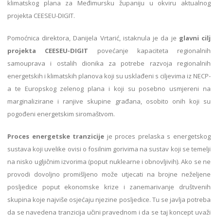
klimatskog plana za Međimursku županiju u okviru aktualnog
projekta CEESEU-DIGIT.
Pomoćnica direktora, Danijela Vrtarić, istaknula je da je
glavni cilj
projekta CEESEU-DIGIT
povećanje kapaciteta regionalnih
samouprava i ostalih dionika za potrebe razvoja regionalnih
energetskih i klimatskih planova koji su usklađeni s ciljevima iz NECP-
a te Europskog zelenog plana i koji su posebno usmjereni na
marginalizirane i ranjive skupine građana, osobito onih koji su
pogođeni energetskim siromaštvom.
Proces energetske tranzicije
je proces prelaska s energetskog
sustava koji uvelike ovisi o fosilnim gorivima na sustav koji se temelji
na nisko ugljičnim izvorima (poput nuklearne i obnovljivih). Ako se ne
provodi dovoljno promišljeno može utjecati na brojne neželjene
posljedice poput ekonomske krize i zanemarivanje društvenih
skupina koje najviše osjećaju njezine posljedice. Tu se javlja potreba
da se navedena tranzicija učini pravednom i da se taj koncept uvaži