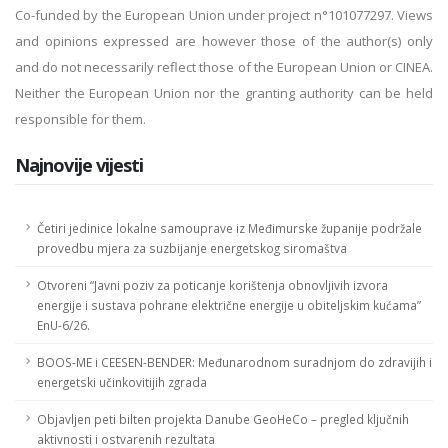
Co-funded by the European Union under project n°101077297. Views
and opinions expressed are however those of the author(s) only
and do not necessarily reflect those of the European Union or CINEA.
Neither the European Union nor the granting authority can be held
responsible for them.
Najnovije vijesti
Četiri jedinice lokalne samouprave iz Međimurske županije podržale
provedbu mjera za suzbijanje energetskog siromaštva
Otvoreni “Javni poziv za poticanje korištenja obnovljivih izvora
energije i sustava pohrane električne energije u obiteljskim kućama”
EnU-6/26.
BOOS-ME i CEESEN-BENDER: Međunarodnom suradnjom do zdravijih i
energetski učinkovitijih zgrada
Objavljen peti bilten projekta Danube GeoHeCo – pregled ključnih
aktivnosti i ostvarenih rezultata