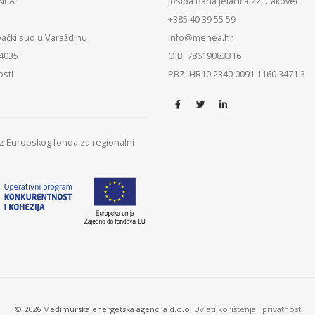
ENEA
Josipa Bana Jelačića 22, Čakovec
+385 40 39 55 59
vački sud u Varaždinu
info@menea.hr
84035
OIB: 78619083316
osti
PBZ: HR10 2340 0091 1160 3471 3
 iz Europskog fonda za regionalni
© 2026 Međimurska energetska agencija d.o.o.
Uvjeti korištenja i privatnost