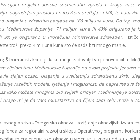
alizacijom projekta obnove spomenutih zgrada u krugu naše B
lja, dogradnjom prostora i nabavkom uređaja za MR, te nabavku v
 ulaganje u zdravstvo penje se na 160 milijuna kuna. Od tog izno
nu Međimurske županije, 71 milijun kuna ili 43% osigurano je iz
li 9% je osigurano u Proračunu Ministarstva zdravstva“
, istič
ente troši preko 4 milijuna kuna što će sada biti mnogo manje.
ag Štromar
istaknuo je kako mu je zadovoljstvo ponovno biti u Međ
nom cijelom timu Međimurske županije na ovom projektu jer sam s
ravili sjajan posao. Ulaganje u kvalitetniju zdravstvenu skrb, ula
aženje različitih modela, rješenja i mogućnosti da napravite sve što
okaz kako možete mnogima biti svijetli primjer. Međimurje je doista
i, i drago mi je da Vam ministarstvo na čijem sam čelu može u to
em Javnog poziva «Energetska obnova i korištenje obnovljivih izvora en
og fonda za regionalni razvoj u sklopu Operativnog programa konkur
 provedbu mjera energetske obnove utvrđen je u iznosu od
20,7 mili