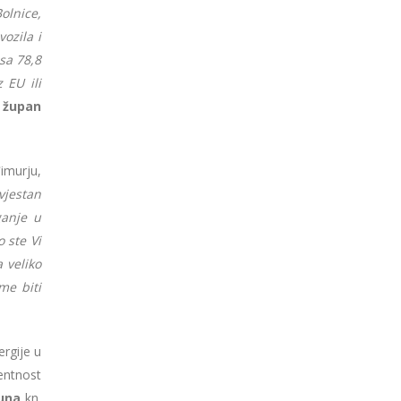
olnice,
ozila i
sa 78,8
 EU ili
e
župan
imurju,
vjestan
ganje u
 ste Vi
 veliko
me biti
ergije u
entnost
juna
kn.