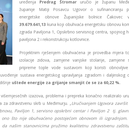
uređenja
Predrag Štromar
uručio je županu Međi
županije Matiji Posavcu Ugovor o sufinanciranju p
energetske obnove Županijske bolnice Čakovec vr
39.679.641,13
kuna koji obuhvaća energetsku obnovu ko
zgrada Paviljona 1, Opskrbno servisnog centra, spojnog h
paviljona 2 i rekonstrukciju kotlovnice.
Projektnim rješenjem obuhvaćena je provedba mjera to
izolacije zidova, zamjene vanjske stolarije, zamjene 
pripreme tople vode sustavom koji koristi obnovljive
i uvođenje sustava energetskog upravljanja zgradom i daljinskog o
odišnje
uštede energije za grijanje smanjit će se za 60,22 %.
išemjesečnih izazova, problema i prepreka konačno realiziralo uru
ta za zdravstvenu skrb u Međimurju.
„Uručivanjem Ugovora završit
novu, Paviljon 1, servisno opskrbni centar i Paviljon 2 tj. glavni
ve ono što nije obuhvaćeno postojećom obnovom ili izgradnjom
lji da našim stanovnicima pružimo kvalitetnu zdravstvenu zaštitu