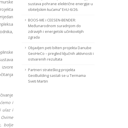
murske
sustava pohrane električne energije u
rojekta
obiteljskim kućama” EnU-6/26.
ijedan
BOOS-ME i CEESEN-BENDER:
mpleksa
Međunarodnom suradnjom do
odnika,
zdravijih i energetski učinkovitijih
zgrada
Objavljen peti bilten projekta Danube
plinske
GeoHeCo – pregled ključnih aktivnosti i
sustava
ostvarenih rezultata
 izvore
Partneri strateškog projekta
čitanja
GeoBuilding sastali se u Termama
Sveti Martin
čivanje
 ćemo i
 ulaz i
. Ovime
, bolje