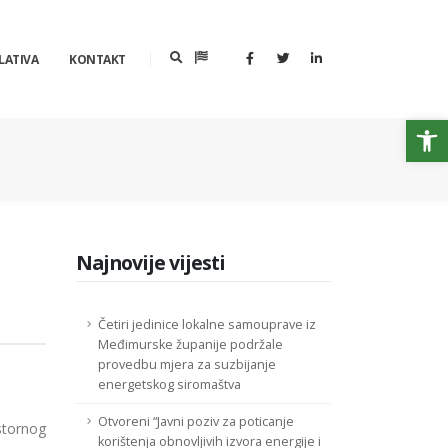
LATIVA
KONTAKT
Op
Najnovije vijesti
Četiri jedinice lokalne samouprave iz
Međimurske županije podržale
provedbu mjera za suzbijanje
energetskog siromaštva
Otvoreni “Javni poziv za poticanje
ostornog
korištenja obnovljivih izvora energije i