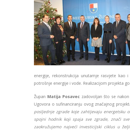
energije, rekonstrukcija unutarnje rasvjete kao 
potrošnje energije i vode. Realizacijom projekta g
Župan
Matija Posavec
zadovoljan što se nakon v
Ugovora o sufinanciranju ovog značajnog projek
posljednje zgrade koje zahtijevaju energetsku ob
spojni hodnik koji spaja sve zgrade, znači s
zaokružujemo najveći investicijski ciklus u že