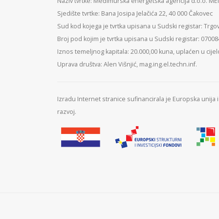
Naziv tvrtke: Međimurska energetska agencija d.o.o. M
Sjedište tvrtke: Bana Josipa Jelačića 22, 40 000 Čakovec
Sud kod kojega je tvrtka upisana u Sudski registar: Trgo
Broj pod kojim je tvrtka upisana u Sudski registar: 0700
Iznos temeljnog kapitala: 20.000,00 kuna, uplaćen u cijel
Uprava društva: Alen Višnjić, mag.ing.el.techn.inf.
Izradu Internet stranice sufinancirala je Europska unija
razvoj.