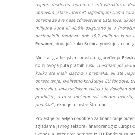
uvjete, modernu opremu i infrastrukturu. Re
obnovom „stare interne“, izgradnjom Doma zdrav
opreme za sve naše zdravstvene ustanove, ukupno
milijuna kuna ili 48,8% osigurano je u Proraču
nacionalnih fondova, dok 15,2 milijuna kuna i
Posavec
, dodajući kako Bolnica godišnje za energ
Ministar graditeljstva i prostornog uređenja
Predr
no ni ovoga puta praznih ruku.
„Čestitam još jed
koliko ste imali izazova i prepreka, ali ste nap
obrazovanje, kvalitetno korištenje EU fondova, tr
napravili u investicijskom ciklusu je dovoljan d
gradilište, u to se možemo svi zajedno uvjerit
podrška“
,rekao je ministar Štromar.
Projekt je prijavljen i odobren za financiranje put
zgradama javnog sektora» financiranog iz Europsk
i kohezija. Intenzitet potpore iz EU fondova za