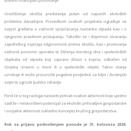
uredno financijsko poslovanje.
Onečišćenje okoliša predstavlja jedan od najvećih ekoloških
problema današnjice. Provedbom ovakvih projekata izgrađuje se
svijest građana o važnosti sprječavanja nastanka otpada kao i o
njegovom pravilnom postupanju. Također se i doprinosi stvaranju
zajedničkog osjećaja odgovornosti prema okolišu, kao i promicanja
važnosti ponovne uporabe te čišćenja morskog dna i speleoloških
objekata od otpada koji zapravo dolazi s kopna, odbačen od
čovjeka izravno u more ili u speleološki objekt. Takvo stanje
uzrokuje ili može prouzročiti pogubne posljedice za biljni i životinjski
svijet te ugroziti ljudsko zdravlje.
Fond će iz tog razloga nastaviti poticati ovakve aktivnosti koje ujedno
sadrže i neiskorišteni potencijal za ekološki prihvatljive gospodarske
i socijalne aktivnosti sukladno konceptu kružnog gospodarstva.
Rok za prijavu podnošenjem ponude je 31. kolovoza 2020.