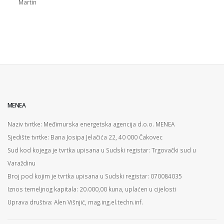
Martin
MENEA
Naziv tvrtke: Međimurska energetska agencija d.o.o. MENEA
Sjedište tvrtke: Bana Josipa Jelačića 22, 40 000 Čakovec
Sud kod kojega je tvrtka upisana u Sudski registar: Trgovački sud u
Varaždinu
Broj pod kojim je tvrtka upisana u Sudski registar: 070084035
Iznos temeljnog kapitala: 20.000,00 kuna, uplaćen u cijelosti
Uprava društva: Alen Višnjić, mag.ing.el.techn.inf.