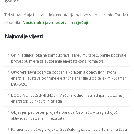
godine.
Tekst natječaja i ostala dokumentacija nalaze se na stranici Fonda u
izborniku
Nacionalni javni pozivi i natječaji
Najnovije vijesti
Četiri jedinice lokalne samouprave iz Međimurske županije podržale
provedbu mjera za suzbijanje energetskog siromaštva
Otvoreni “Javni poziv za poticanje korištenja obnovljivih izvora
energije i sustava pohrane električne energije u obiteljskim kućama”
EnU-6/26.
BOOS-ME i CEESEN-BENDER: Međunarodnom suradnjom do zdravijih i
energetski učinkovitijih zgrada
Objavljen peti bilten projekta Danube GeoHeCo – pregled ključnih
aktivnosti i ostvarenih rezultata
Partneri strateškog projekta GeoBuilding sastali se u Termama Sveti