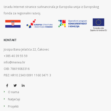
Izradu Internet stranice sufinancirala je Europska unija iz Europskog
fonda za regionalni razvoj.
KONTAKT
Josipa Bana Jelačića 22, Čakovec
+385 40 39 55 59
info@menea.hr
OIB: 78619083316
PBZ: HR10 2340 0091 1160 3471 3
O nama
Natječaji
Projekti