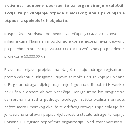
aktivnosti ponovne uporabe te za organiziranje ekoloških
akcija za prikupljanje otpada s morskog dna i prikupljanje
otpada iz speleoloških objekata.
Raspoloživa sredstva po ovom Natječaju (ZO-4/2020) iznose 1,7
milijuna kuna. Najmanji iznos donacije koji se može prijaviti i ugovoriti
po pojedinom projektu je 20.000,00 kn, a najveći iznos po pojedinom
projektu je 60.000,00 kn.
Pravo na prijavu projekta na Natječaj imaju udruge registrirane
prema Zakonu o udrugama. Prijaviti se može udruga koja je upisana
u Registar udruga i djeluje najmanje 1 godinu u Republici Hrvatskoj
zaključno s danom objave Natječaja. Udruga treba biti programski
usmjerena na rad u području ekologije, zaštite okoliša i prirode,
zaštite mora i morskog okoliša te održivog razvoja i speleologije što
je razvidno iz ciljeva i popisa djelatnosti u statutu udruge, te koja je
upisana u Registar neprofitnih organizacija i vodi transparentno i