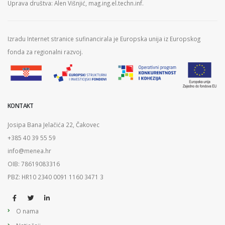
Uprava društva: Alen Višnjić, mag.ing.el.techn.inf.
Izradu Internet stranice sufinancirala je Europska unija iz Europskog
fonda za regionalni razvoj.
KONTAKT
Josipa Bana Jelačića 22, Čakovec
+385 40 39 55 59
info@menea.hr
OIB: 78619083316
PBZ: HR10 2340 0091 1160 3471 3
O nama