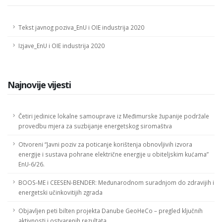
Tekst javnog poziva_EnU i OIE industrija 2020
Izjave_EnU i OIE industrija 2020
Najnovije vijesti
Četiri jedinice lokalne samouprave iz Međimurske županije podržale
provedbu mjera za suzbijanje energetskog siromaštva
Otvoreni “Javni poziv za poticanje korištenja obnovljivih izvora
energije i sustava pohrane električne energije u obiteljskim kućama”
EnU-6/26.
BOOS-ME i CEESEN-BENDER: Međunarodnom suradnjom do zdravijih i
energetski učinkovitijih zgrada
Objavljen peti bilten projekta Danube GeoHeCo – pregled ključnih
aktivnosti i ostvarenih rezultata