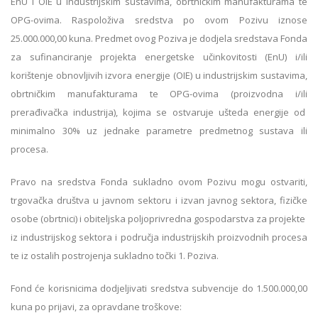
EnU i OIE u industrijskim sustavima, obrtničkim manufakturama te
OPG-ovima. Raspoloživa sredstva po ovom Pozivu iznose
25.000.000,00 kuna. Predmet ovog Poziva je dodjela sredstava Fonda
za sufinanciranje projekta energetske učinkovitosti (EnU) i/ili
korištenje obnovljivih izvora energije (OIE) u industrijskim sustavima,
obrtničkim manufakturama te OPG-ovima (proizvodna i/ili
prerađivačka industrija), kojima se ostvaruje ušteda energije od
minimalno 30% uz jednake parametre predmetnog sustava ili
procesa.
Pravo na sredstva Fonda sukladno ovom Pozivu mogu ostvariti,
trgovačka društva u javnom sektoru i izvan javnog sektora, fizičke
osobe (obrtnici) i obiteljska poljoprivredna gospodarstva za projekte
iz industrijskog sektora i područja industrijskih proizvodnih procesa
te iz ostalih postrojenja sukladno točki 1. Poziva.
Fond će korisnicima dodjeljivati sredstva subvencije do 1.500.000,00
kuna po prijavi, za opravdane troškove: