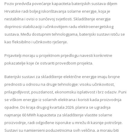
Poziv predviđa povećanje kapaciteta baterijskih sustava diljem
Hrvatske radi boljeg iskorištavanja solarne energije, koja je
nestabilna i ovisi o sunčevoj svjetlosti. Skladištenje energije
doprinosi stabilizaciji i učinkovitijem radu elektroenergetskog
sustava. Među dostupnim tehnologijama, baterijski sustavi ističu se
kao fleksibilno i učinkovito rješenje.
Prijavitelji moraju u projektnom prijedlogu navesti konkretne
pokazatelje koje će ostvariti provedbom projekta.
Baterijski sustavi za skladištenje električne energije imaju brojne
prednosti u odnosu na druge tehnologije: visoku učinkovitost,
prilagodljivost, pouzdanost, ekonomsku isplativost i brz odaziv. Puni
se viškom energije iz solarnih elektrana i koristi kada proizvodnja
opadne. Do kraja drugog kvartala 2026. planira se ugradnja
najmanje 60 MWh kapaciteta za skladištenje vlastite solarne
proizvodnje, radi odgođene isporuke u mrežu ili kasnije potrošnje.
Sustavi su namijenjeni poduzetnicima svih veličina, a moraju biti