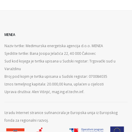
MENEA
Naziv tvrtke: Međimurska energetska agencija d.o.o. MENEA
Sjedište tvrtke: Bana Josipa Jelačića 22, 40 000 Čakovec
Sud kod kojega je tvrtka upisana u Sudski registar: Trgovački sud u
Varaždinu
Broj pod kojim je tvrtka upisana u Sudski registar: 070084035
Iznos temeljnog kapitala: 20.000,00 kuna, uplaćen u cijelosti
Uprava društva: Alen Višnjić, mag.ing.el.techn.inf.
Izradu Internet stranice sufinancirala je Europska unija iz Europskog
fonda za regionalni razvoj.