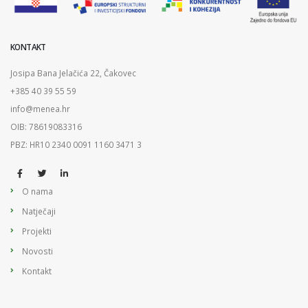
KONTAKT
Josipa Bana Jelačića 22, Čakovec
+385 40 39 55 59
info@menea.hr
OIB: 78619083316
PBZ: HR10 2340 0091 1160 3471 3
O nama
Natječaji
Projekti
Novosti
Kontakt