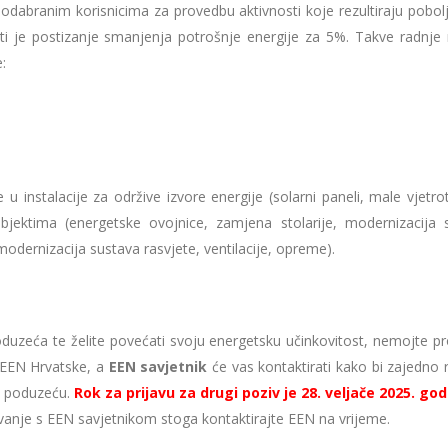
e odabranim korisnicima za provedbu aktivnosti koje rezultiraju pobo
sti je postizanje smanjenja potrošnje energije za 5%. Takve radnje
:
u instalacije za održive izvore energije (solarni paneli, male vjetro
 objektima (energetske ovojnice, zamjena stolarije, modernizacija 
modernizacija sustava rasvjete, ventilacije, opreme).
poduzeća te želite povećati svoju energetsku učinkovitost, nemojte pr
 EEN Hrvatske, a
EEN savjetnik
će vas kontaktirati kako bi zajedno r
m poduzeću.
Rok za prijavu za drugi poziv je 28. veljače 2025. go
vanje s EEN savjetnikom stoga kontaktirajte EEN na vrijeme.