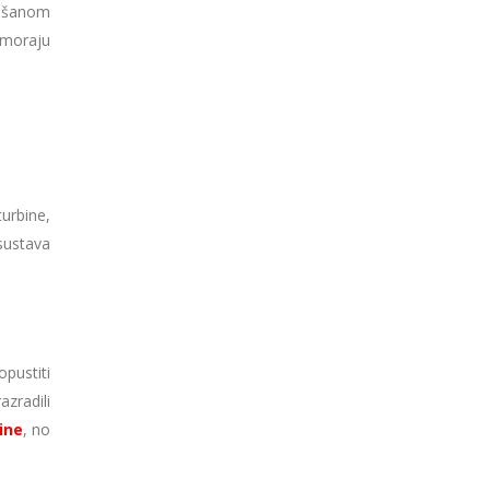
ljšanom
 moraju
turbine,
sustava
opustiti
azradili
dine
, no