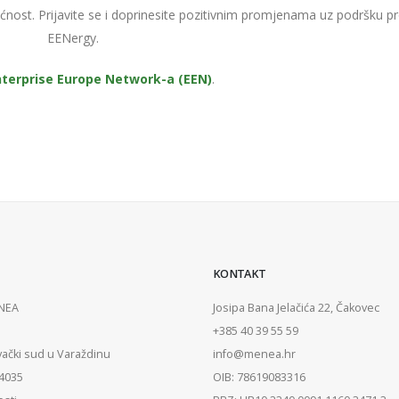
ućnost. Prijavite se i doprinesite pozitivnim promjenama uz podršku p
EENergy.
nterprise Europe Network-a (EEN)
.
KONTAKT
ENEA
Josipa Bana Jelačića 22, Čakovec
+385 40 39 55 59
vački sud u Varaždinu
info@menea.hr
84035
OIB: 78619083316