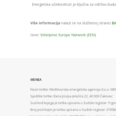
Energetska učinkovitost je ključna za održivu bud
Više informacija
nalazi se na službenoj stranici
E
Izvor:
Enterprise Europe Network (EEN)
MENEA
Naziv tvrtke: Međimurska energetska agencija d.o.o. M
Sjedište tvrtke: Bana Josipa Jelačića 22, 40 000 Čakovec
Sud kod kojega je tvrtka upisana u Sudski registar: Trgo
Broj pod kojim je tvrtka upisana u Sudski registar: 0700