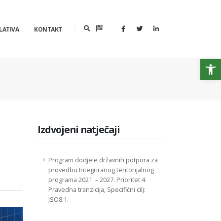
LATIVA
KONTAKT
Op
Izdvojeni natječaji
Program dodjele državnih potpora za
provedbu Integriranog teritorijalnog
programa 2021. – 2027. Prioritet 4.
Pravedna tranzicija, Specifični cilj:
JSO8.1.