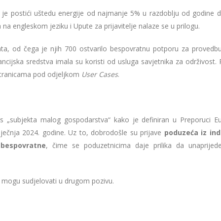
nužno je postići uštedu energije od najmanje 5% u razdoblju od godine
 na engleskom jeziku i Upute za prijavitelje nalaze se u prilogu.
ata, od čega je njih 700 ostvarilo bespovratnu potporu za provedbu
ancijska sredstva imala su koristi od usluga savjetnika za održivost. 
 stranicama pod odjeljkom
User Cases
.
tus „subjekta malog gospodarstva“ kako je definiran u Preporuci E
siječnja 2024. godine. Uz to, dobrodošle su prijave
poduzeća iz ind
bespovratne
, čime se poduzetnicima daje prilika da unaprijed
e mogu sudjelovati u drugom pozivu.