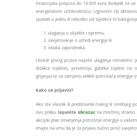
Financijska potpora do 10.000 eura dodijelit će s
energetskom učinkovitošću. Ugovorni cilj aktivno
spadati u jednu ili nekoliko od sljedeće tri kategorije
ulaganja u objekte i opremu,
savjetovanje o uštedi energije ili
obuka zaposlenika.
Unutar prvog poziva najviše ulaganja ostvareno je 
dizalice topline), prevenciju gubitka topline na
grijanja) te za zamjenu velikih potrošača energije (
Kako se prijaviti?
Ako ste vlasnik ili predstavnik malog ili srednjeg 
ovu priliku.
Ispunite
obrazac
na mrežnoj stranici
akcijski plan smanjenja potrošnje energije u vaše
imajte na umu da je za prijavu nužno proći savjeto