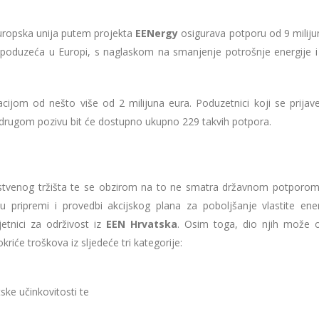
uropska unija putem projekta
EENergy
osigurava potporu od 9 miliju
ih poduzeća u Europi, s naglaskom na smanjenje potrošnje energije i 
cijom od nešto više od 2 milijuna eura. Poduzetnici koji se prija
U drugom pozivu bit će dostupno ukupno 229 takvih potpora.
nstvenog tržišta te se obzirom na to ne smatra državnom potporom. 
u pripremi i provedbi akcijskog plana za poboljšanje vlastite ene
jetnici za održivost iz
EEN Hrvatska
. Osim toga, dio njih može os
iće troškova iz sljedeće tri kategorije:
ke učinkovitosti te