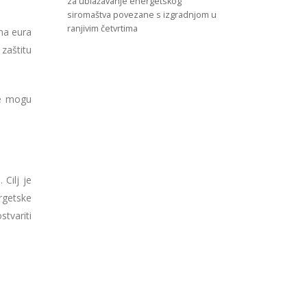
za ublažavanje energetskog
siromaštva povezane s izgradnjom u
ranjivim četvrtima
na eura
zaštitu
ve mogu
Cilj je
rgetske
tvariti