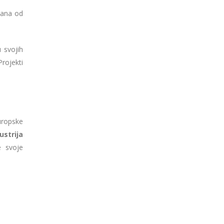
 dana od
 svojih
Projekti
uropske
ustrija
e svoje