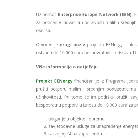
Uz pomoć
Enterprise Europe Network (EEN)
, E
za poticanje inovacija i održivosti malih i srednj
okoliša.
Otvoren je
drugi poziv
projekta EENergy s aloka
ostvariti do 10.000 eura bespovratnih sredstava. 
Više informacija o natječaju
Projekt EENergy
financiran je iz Programa Jedi
pružiti potporu malim i srednjim poduzetnicima 
učinkovitosti. Pri tome će im podršku pružiti sav
bespovratnu potporu u iznosu do 10.000 eura za pokr
ulaganje u objekte i opremu,
savjetodavne usluge za unapređenje energets
razvoj vještina zaposlenika.