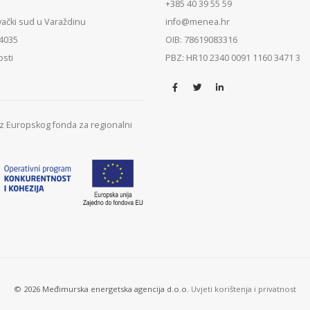
+385 40 39 55 59
vački sud u Varaždinu
info@menea.hr
84035
OIB: 78619083316
osti
PBZ: HR10 2340 0091 1160 3471 3
 iz Europskog fonda za regionalni
© 2026 Međimurska energetska agencija d.o.o.
Uvjeti korištenja i privatnost