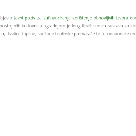
objavio
Javni poziv za sufinanciranje korištenje obnovljivih izvora en
 postojećih kotlovnica ugradnjom jednog ili više novih sustava za ko
asu, dizalice topline, sunčane toplinske pretvarače te fotonaponske m