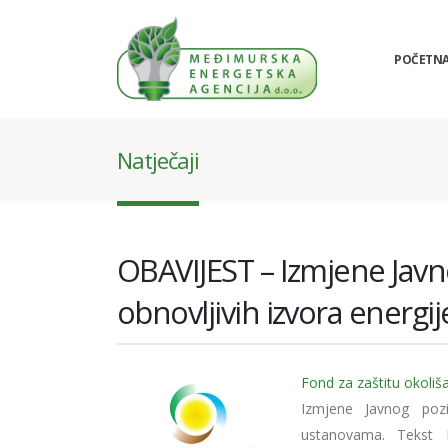
POČETN
Natječaji
OBAVIJEST – Izmjene Javno
obnovljivih izvora energ
Fond za zaštitu okoliš
Izmjene Javnog pozi
ustanovama. Tekst 