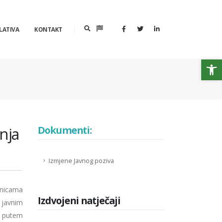
LATIVA
KONTAKT
Op
nja
Dokumenti:
Izmjene Javnog poziva
anicama
Izdvojeni natječaji
 javnim
 putem