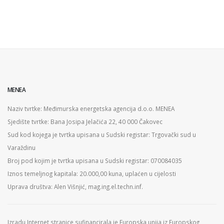
MENEA
Naziv tvrtke: Međimurska energetska agencija d.o.o. MENEA
Sjedište tvrtke: Bana Josipa Jelačića 22, 40 000 Čakovec
Sud kod kojega je tvrtka upisana u Sudski registar: Trgovački sud u
Varaždinu
Broj pod kojim je tvrtka upisana u Sudski registar: 070084035
Iznos temeljnog kapitala: 20.000,00 kuna, uplaćen u cijelosti
Uprava društva: Alen Višnjić, mag.ing.el.techn.inf.
Izradu Internet stranice sufinancirala je Europska unija iz Europskog