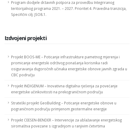
Program dodjele državnih potpora za provedbu Integriranog
teritorijalnog programa 2021. – 2027. Prioritet 4. Pravedna tranzicija,
Specifični cilj: JSO8.1.
Izdvojeni projekti
Projekt BOOS-ME – Poticanje infrastrukture pametnog mjerenja i
promicanje energetski održivog ponašanja korisnika radi
osiguravanja dugoročnih učinaka energetske obnove javnih zgrada u
CBC području
Projekt INDIGENUM – Inovativna digitalna rješenja za povećanje
energetske učinkovitosti na prekograničnom području
Strateški projekt GeoBuilding – Poticanje energetske obnove u
pograničnom području primjenom geotermalne energije
Projekt CEESEN-BENDER – Intervencije za ublažavanje energetskog
siromaštva povezane s izgradnjom u ranjivim četvrtima