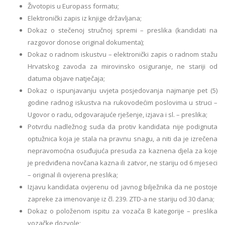
Životopis u Europass formatu;
Elektronički zapis iz knjige državljana;
Dokaz o stečenoj stručnoj spremi – preslika (kandidati na
razgovor donose original dokumenta);
Dokaz o radnom iskustvu – elektronički zapis o radnom stažu
Hrvatskog zavoda za mirovinsko osiguranje, ne stariji od
datuma objave natječaja;
Dokaz o ispunjavanju uvjeta posjedovanja najmanje pet (5)
godine radnog iskustva na rukovodećim poslovima u struci –
Ugovor o radu, odgovarajuće rješenje, izjava i sl. – preslika;
Potvrdu nadležnog suda da protiv kandidata nije podignuta
optužnica koja je stala na pravnu snagu, a niti da je izrečena
nepravomoćna osuđujuća presuda za kaznena djela za koje
je predviđena novčana kazna ili zatvor, ne stariju od 6 mjeseci
– original ili ovjerena preslika;
Izjavu kandidata ovjerenu od javnog bilježnika da ne postoje
zapreke za imenovanje iz čl. 239. ZTD-a ne stariju od 30 dana;
Dokaz o položenom ispitu za vozača B kategorije – preslika
vozačke dozvole;