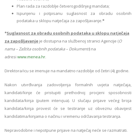
Plan rada za razdoblje četverogodišnjeg mandata;
Ispunjenu i potpisanu suglasnost za obradu osobnih
podataka u sklopu natječaja za zapošljavanje.
*
*
Suglasnost za obradu osobnih podataka u sklopu natječaja
za zapošljavanje
je dostupna na službenoj stranici Agencije (
O
nama – Zaštita osobnih podataka – Dokumenti
) na
adresi
www.menea.hr
.
Direktora/icu se imenuje na mandatno razdoblje od četiri (4) godine.
Nakon utvrđivanja zadovoljenja formalnih uvjeta natječaja,
kandidati/kinje će pristupiti prethodnoj procjeni sposobnosti
kandidata/kinja (putem intervjua). U slučaju prijave većeg broja
kandidata/kinja provest će se testiranje uz obveznu obavijest
kandidatima/kinjama o načinu i vremenu održavanja testiranja.
Nepravodobne i nepotpune prijave na natječaj neće se razmatrati.