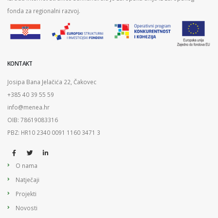
fonda za regionalni razvoj.
KONTAKT
Josipa Bana Jelačića 22, Čakovec
+385 40 39 55 59
info@menea.hr
OIB: 78619083316
PBZ: HR10 2340 0091 1160 3471 3
O nama
Natječaji
Projekti
Novosti