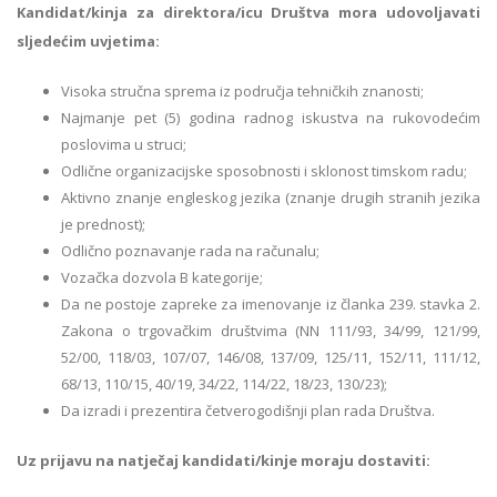
Kandidat/kinja za direktora/icu Društva mora udovoljavati
sljedećim uvjetima:
Visoka stručna sprema iz područja tehničkih znanosti;
Najmanje pet (5) godina radnog iskustva na rukovodećim
poslovima u struci;
Odlične organizacijske sposobnosti i sklonost timskom radu;
Aktivno znanje engleskog jezika (znanje drugih stranih jezika
je prednost);
Odlično poznavanje rada na računalu;
Vozačka dozvola B kategorije;
Da ne postoje zapreke za imenovanje iz članka 239. stavka 2.
Zakona o trgovačkim društvima (NN 111/93, 34/99, 121/99,
52/00, 118/03, 107/07, 146/08, 137/09, 125/11, 152/11, 111/12,
68/13, 110/15, 40/19, 34/22, 114/22, 18/23, 130/23);
Da izradi i prezentira četverogodišnji plan rada Društva.
Uz prijavu na natječaj kandidati/kinje moraju dostaviti: