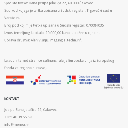
Sjedište tvrtke: Bana Josipa Jelačića 22, 40 000 Čakovec
Sud kod kojega je tvrtka upisana u Sudski registar: Trgovački sud u
Varaždinu
Broj pod kojim je tvrtka upisana u Sudski registar: 070084035
Iznos temeljnog kapitala: 20.000,00 kuna, uplaćen u cijelosti
Uprava društva: Alen Višnjić, mag.ing.el.techn.inf.
Izradu Internet stranice sufinancirala je Europska unija iz Europskog
fonda za regionalni razvoj.
KONTAKT
Josipa Bana Jelačića 22, Čakovec
+385 40 39 55 59
info@menea.hr