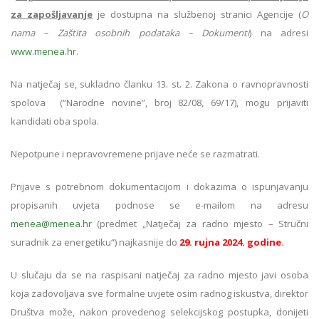
za zapošljavanje
je dostupna na službenoj stranici Agencije (
O
nama – Zaštita osobnih podataka – Dokumenti
) na adresi
www.menea.hr
.
Na natječaj se, sukladno članku 13. st. 2. Zakona o ravnopravnosti
spolova (“Narodne novine”, broj 82/08, 69/17), mogu prijaviti
kandidati oba spola.
Nepotpune i nepravovremene prijave neće se razmatrati.
Prijave s potrebnom dokumentacijom i dokazima o ispunjavanju
propisanih uvjeta podnose se e-mailom na adresu
menea@menea.hr
(predmet „Natječaj za radno mjesto – Stručni
suradnik za energetiku“) najkasnije do
29. rujna 2024. godine
.
U slučaju da se na raspisani natječaj za radno mjesto javi osoba
koja zadovoljava sve formalne uvjete osim radnog iskustva, direktor
Društva može, nakon provedenog selekcijskog postupka, donijeti