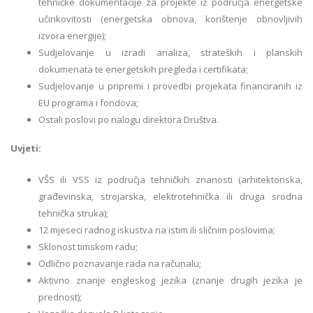
tehničke dokumentacije za projekte iz područja energetske
učinkovitosti (energetska obnova, korištenje obnovljivih
izvora energije);
Sudjelovanje u izradi analiza, strateških i planskih
dokumenata te energetskih pregleda i certifikata;
Sudjelovanje u pripremi i provedbi projekata financiranih iz
EU programa i fondova;
Ostali poslovi po nalogu direktora Društva.
Uvjeti:
VŠS ili VSS iz područja tehničkih znanosti (arhitektonska,
građevinska, strojarska, elektrotehnička ili druga srodna
tehnička struka);
12 mjeseci radnog iskustva na istim ili sličnim poslovima;
Sklonost timskom radu;
Odlično poznavanje rada na računalu;
Aktivno znanje engleskog jezika (znanje drugih jezika je
prednost);