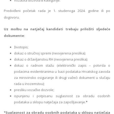
Vozačka dozvola B kategorije.
Predviđeni početak rada je 1. studenoga 2024. godine ili po
dogovoru.
Uz molbu na natječaj kandidati trebaju priložiti sljedeće
dokumente:
životopis;
dokaz o stručnoj spremi (neovjerena preslika);
dokaz o državljanstvu RH (neovjerena preslika);
dokaz o radnom stažu (elektronički zapis – potvrda o
podacima evidentiranima u bazi podataka Hrvatskog zavoda
za mirovinsko osiguranje ili drugi važeći dokument u slučaju
rada u inozemstvu);
presliku vozačke dozvole;
ispunjenu i potpisanu suglasnost za obradu osobnih
podataka u sklopu natječaja za zapošljavanje.
*
*
Suglasnost za obradu osobnih podataka u sklopu natječaja