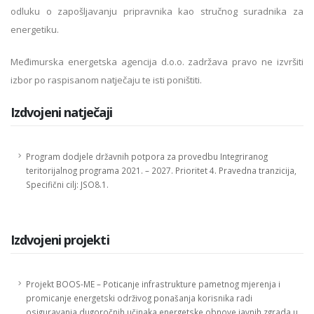
odluku o zapošljavanju pripravnika kao stručnog suradnika za
energetiku.
Međimurska energetska agencija d.o.o. zadržava pravo ne izvršiti
izbor po raspisanom natječaju te isti poništiti.
Izdvojeni natječaji
Program dodjele državnih potpora za provedbu Integriranog
teritorijalnog programa 2021. – 2027. Prioritet 4. Pravedna tranzicija,
Specifični cilj: JSO8.1.
Izdvojeni projekti
Projekt BOOS-ME – Poticanje infrastrukture pametnog mjerenja i
promicanje energetski održivog ponašanja korisnika radi
osiguravanja dugoročnih učinaka energetske obnove javnih zgrada u