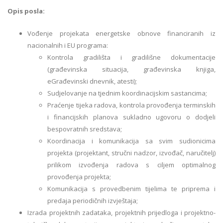
Opis posla:
Vođenje projekata energetske obnove financiranih iz
nacionalnih i EU programa:
Kontrola gradilišta i gradilišne dokumentacije
(građevinska situacija, građevinska knjiga,
eGrađevinski dnevnik, atesti);
Sudjelovanje na tjednim koordinacijskim sastancima;
Praćenje tijeka radova, kontrola provođenja terminskih
i financijskih planova sukladno ugovoru o dodjeli
bespovratnih sredstava;
Koordinacija i komunikacija sa svim sudionicima
projekta (projektant, stručni nadzor, izvođač, naručitelj)
prilikom izvođenja radova s ciljem optimalnog
provođenja projekta;
Komunikacija s provedbenim tijelima te priprema i
predaja periodičnih izvještaja;
Izrada projektnih zadataka, projektnih prijedloga i projektno-