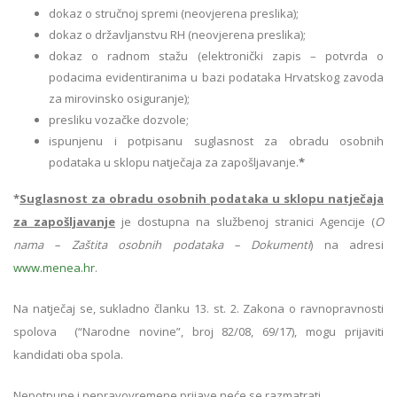
dokaz o stručnoj spremi (neovjerena preslika);
dokaz o državljanstvu RH (neovjerena preslika);
dokaz o radnom stažu (elektronički zapis – potvrda o
podacima evidentiranima u bazi podataka Hrvatskog zavoda
za mirovinsko osiguranje);
presliku vozačke dozvole;
ispunjenu i potpisanu suglasnost za obradu osobnih
podataka u sklopu natječaja za zapošljavanje.
*
*
Suglasnost za obradu osobnih podataka u sklopu natječaja
za zapošljavanje
je dostupna na službenoj stranici Agencije (
O
nama – Zaštita osobnih podataka – Dokumenti
) na adresi
www.menea.hr
.
Na natječaj se, sukladno članku 13. st. 2. Zakona o ravnopravnosti
spolova (“Narodne novine”, broj 82/08, 69/17), mogu prijaviti
kandidati oba spola.
Nepotpune i nepravovremene prijave neće se razmatrati.