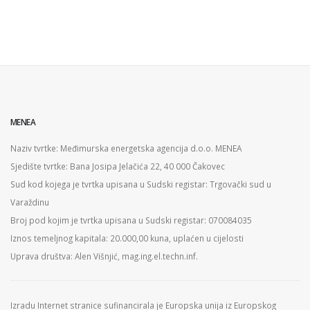
MENEA
Naziv tvrtke: Međimurska energetska agencija d.o.o. MENEA
Sjedište tvrtke: Bana Josipa Jelačića 22, 40 000 Čakovec
Sud kod kojega je tvrtka upisana u Sudski registar: Trgovački sud u
Varaždinu
Broj pod kojim je tvrtka upisana u Sudski registar: 070084035
Iznos temeljnog kapitala: 20.000,00 kuna, uplaćen u cijelosti
Uprava društva: Alen Višnjić, mag.ing.el.techn.inf.
Izradu Internet stranice sufinancirala je Europska unija iz Europskog