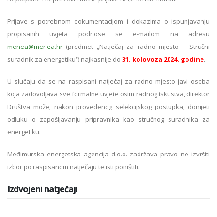
Prijave s potrebnom dokumentacijom i dokazima o ispunjavanju
propisanih uvjeta podnose se e-mailom na adresu
menea@menea.hr
(predmet „Natječaj za radno mjesto – Stručni
suradnik za energetiku“) najkasnije do
31. kolovoza 2024. godine
.
U slučaju da se na raspisani natječaj za radno mjesto javi osoba
koja zadovoljava sve formalne uvjete osim radnog iskustva, direktor
Društva može, nakon provedenog selekcijskog postupka, donijeti
odluku o zapošljavanju pripravnika kao stručnog suradnika za
energetiku.
Međimurska energetska agencija d.o.o. zadržava pravo ne izvršiti
izbor po raspisanom natječaju te isti poništiti.
Izdvojeni natječaji