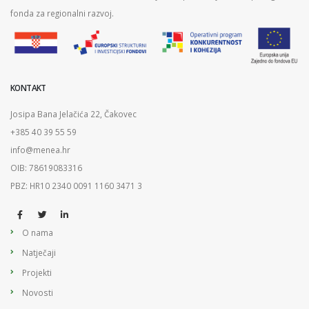
fonda za regionalni razvoj.
KONTAKT
Josipa Bana Jelačića 22, Čakovec
+385 40 39 55 59
info@menea.hr
OIB: 78619083316
PBZ: HR10 2340 0091 1160 3471 3
O nama
Natječaji
Projekti
Novosti