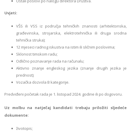
Ostali poslovi po nalogu direktora Društva.
Uvjeti:
VŠS ili VSS iz područja tehničkih znanosti (arhitektonska,
građevinska, strojarska, elektrotehnička ili druga srodna
tehnička struka);
12 mjeseci radnog iskustva na istim ili sličnim poslovima;
Sklonost timskom radu;
Odlično poznavanje rada na računalu;
Aktivno znanje engleskog jezika (znanje drugih jezika je
prednost);
Vozačka dozvola B kategorije.
Predviđeni početak rada je 1. listopad 2024. godine ili po dogovoru.
Uz molbu na natječaj kandidati trebaju priložiti sljedeće
dokumente:
životopis;