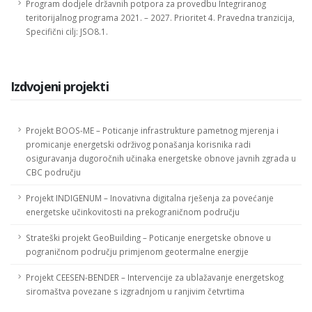
Program dodjele državnih potpora za provedbu Integriranog
teritorijalnog programa 2021. – 2027. Prioritet 4. Pravedna tranzicija,
Specifični cilj: JSO8.1.
Izdvojeni projekti
Projekt BOOS-ME – Poticanje infrastrukture pametnog mjerenja i
promicanje energetski održivog ponašanja korisnika radi
osiguravanja dugoročnih učinaka energetske obnove javnih zgrada u
CBC području
Projekt INDIGENUM – Inovativna digitalna rješenja za povećanje
energetske učinkovitosti na prekograničnom području
Strateški projekt GeoBuilding – Poticanje energetske obnove u
pograničnom području primjenom geotermalne energije
Projekt CEESEN-BENDER – Intervencije za ublažavanje energetskog
siromaštva povezane s izgradnjom u ranjivim četvrtima