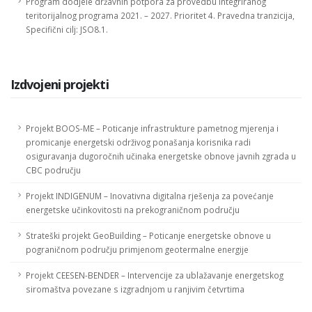
Program dodjele državnih potpora za provedbu Integriranog
teritorijalnog programa 2021. – 2027. Prioritet 4. Pravedna tranzicija,
Specifični cilj: JSO8.1.
Izdvojeni projekti
Projekt BOOS-ME – Poticanje infrastrukture pametnog mjerenja i
promicanje energetski održivog ponašanja korisnika radi
osiguravanja dugoročnih učinaka energetske obnove javnih zgrada u
CBC području
Projekt INDIGENUM – Inovativna digitalna rješenja za povećanje
energetske učinkovitosti na prekograničnom području
Strateški projekt GeoBuilding – Poticanje energetske obnove u
pograničnom području primjenom geotermalne energije
Projekt CEESEN-BENDER – Intervencije za ublažavanje energetskog
siromaštva povezane s izgradnjom u ranjivim četvrtima