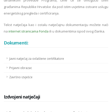
dinamikom provedbe Programa, čime će se omogućiti svim
građanima Republike Hrvatske da pod istim uvjetima ostvare uslugu
energetskog pregleda i certificiranja.
Tekst natječaja kao i ostalu natječajnu dokumentaciju možete naći
na
internet stranicama Fonda
ili u dokumentima ispod ovog članka.
Dokumenti:
Javni natječaj za ovlaštene certifikatore
Prijavni obrazac
Završno izvješće
Izdvojeni natječaji