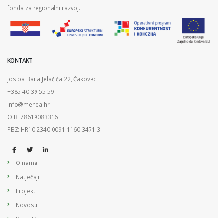
fonda za regionalni razvoj.
KONTAKT
Josipa Bana Jelačića 22, Čakovec
+385 40 39 55 59
info@menea.hr
OIB: 78619083316
PBZ: HR10 2340 0091 1160 3471 3
O nama
Natječaji
Projekti
Novosti