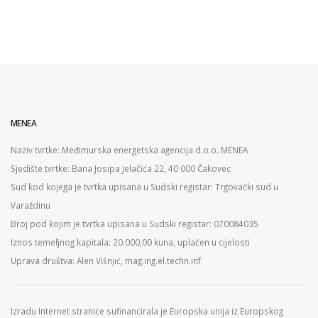
MENEA
Naziv tvrtke: Međimurska energetska agencija d.o.o. MENEA
Sjedište tvrtke: Bana Josipa Jelačića 22, 40 000 Čakovec
Sud kod kojega je tvrtka upisana u Sudski registar: Trgovački sud u
Varaždinu
Broj pod kojim je tvrtka upisana u Sudski registar: 070084035
Iznos temeljnog kapitala: 20.000,00 kuna, uplaćen u cijelosti
Uprava društva: Alen Višnjić, mag.ing.el.techn.inf.
Izradu Internet stranice sufinancirala je Europska unija iz Europskog