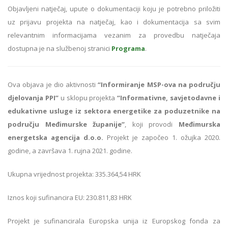
Objavljeni natječaj, upute o dokumentaciji koju je potrebno priložiti
uz prijavu projekta na natječaj, kao i dokumentacija sa svim
relevantnim informacijama vezanim za provedbu natječaja
dostupna je na službenoj stranici
Programa
.
Ova objava je dio aktivnosti
“Informiranje MSP-ova na području
djelovanja PPI”
u sklopu projekta
“Informativne, savjetodavne i
edukativne usluge iz sektora energetike za poduzetnike na
području Međimurske županije”
, koji provodi
Međimurska
energetska agencija d.o.o.
Projekt je započeo 1. ožujka 2020.
godine, a završava 1. rujna 2021. godine.
Ukupna vrijednost projekta: 335.364,54 HRK
Iznos koji sufinancira EU: 230.811,83 HRK
Projekt je sufinancirala Europska unija iz Europskog fonda za