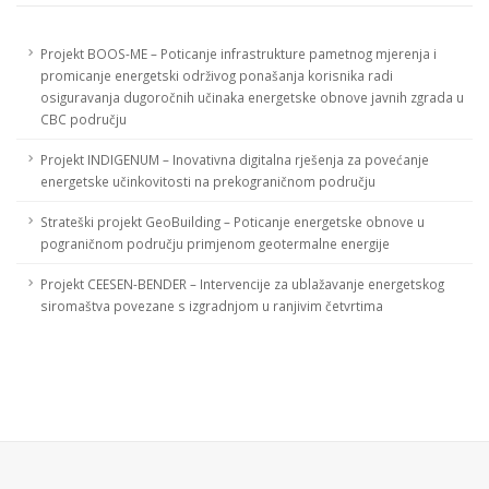
Projekt BOOS-ME – Poticanje infrastrukture pametnog mjerenja i
promicanje energetski održivog ponašanja korisnika radi
osiguravanja dugoročnih učinaka energetske obnove javnih zgrada u
CBC području
Projekt INDIGENUM – Inovativna digitalna rješenja za povećanje
energetske učinkovitosti na prekograničnom području
Strateški projekt GeoBuilding – Poticanje energetske obnove u
pograničnom području primjenom geotermalne energije
Projekt CEESEN-BENDER – Intervencije za ublažavanje energetskog
siromaštva povezane s izgradnjom u ranjivim četvrtima