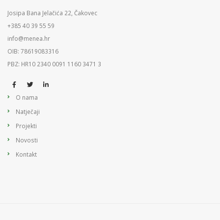
Josipa Bana Jelačića 22, Čakovec
+385 40 39 55 59
info@menea.hr
OIB: 78619083316
PBZ: HR10 2340 0091 1160 3471 3
O nama
Natječaji
Projekti
Novosti
Kontakt