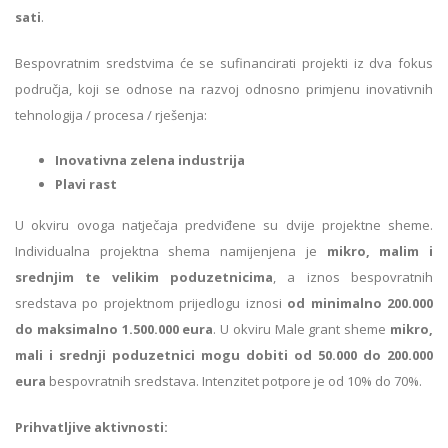
sati
.
Bespovratnim sredstvima će se sufinancirati projekti iz dva fokus
područja, koji se odnose na razvoj odnosno primjenu inovativnih
tehnologija / procesa / rješenja:
Inovativna zelena industrija
Plavi rast
U okviru ovoga natječaja predviđene su dvije projektne sheme.
Individualna projektna shema namijenjena je
mikro, malim i
srednjim te velikim poduzetnicima
, a iznos bespovratnih
sredstava po projektnom prijedlogu iznosi
od minimalno 200.000
do maksimalno 1.500.000 eura
. U okviru Male grant sheme
mikro,
mali i srednji poduzetnici mogu dobiti od 50.000 do 200.000
eura
bespovratnih sredstava. Intenzitet potpore je od 10% do 70%.
Prihvatljive aktivnosti: