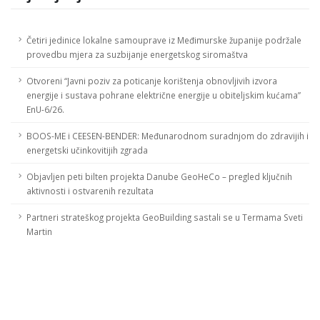
Četiri jedinice lokalne samouprave iz Međimurske županije podržale
provedbu mjera za suzbijanje energetskog siromaštva
Otvoreni “Javni poziv za poticanje korištenja obnovljivih izvora
energije i sustava pohrane električne energije u obiteljskim kućama”
EnU-6/26.
BOOS-ME i CEESEN-BENDER: Međunarodnom suradnjom do zdravijih i
energetski učinkovitijih zgrada
Objavljen peti bilten projekta Danube GeoHeCo – pregled ključnih
aktivnosti i ostvarenih rezultata
Partneri strateškog projekta GeoBuilding sastali se u Termama Sveti
Martin