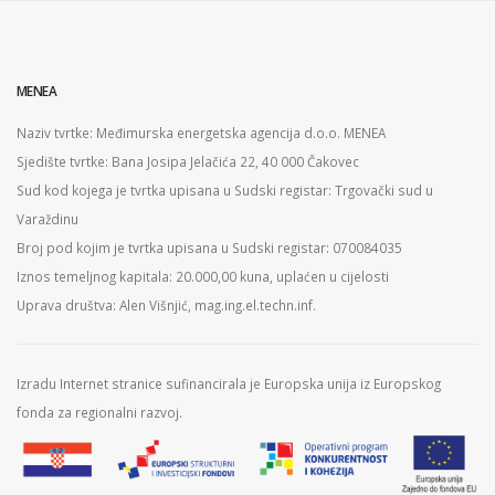
MENEA
Naziv tvrtke: Međimurska energetska agencija d.o.o. MENEA
Sjedište tvrtke: Bana Josipa Jelačića 22, 40 000 Čakovec
Sud kod kojega je tvrtka upisana u Sudski registar: Trgovački sud u
Varaždinu
Broj pod kojim je tvrtka upisana u Sudski registar: 070084035
Iznos temeljnog kapitala: 20.000,00 kuna, uplaćen u cijelosti
Uprava društva: Alen Višnjić, mag.ing.el.techn.inf.
Izradu Internet stranice sufinancirala je Europska unija iz Europskog
fonda za regionalni razvoj.