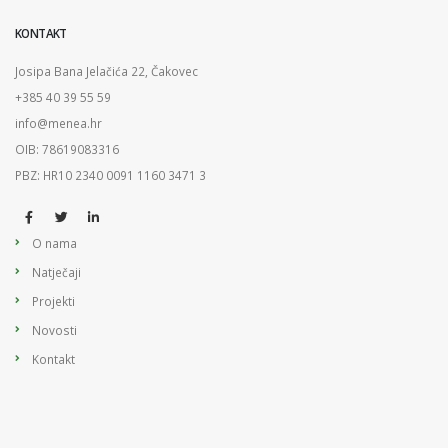
KONTAKT
Josipa Bana Jelačića 22, Čakovec
+385 40 39 55 59
info@menea.hr
OIB: 78619083316
PBZ: HR10 2340 0091 1160 3471 3
O nama
Natječaji
Projekti
Novosti
Kontakt