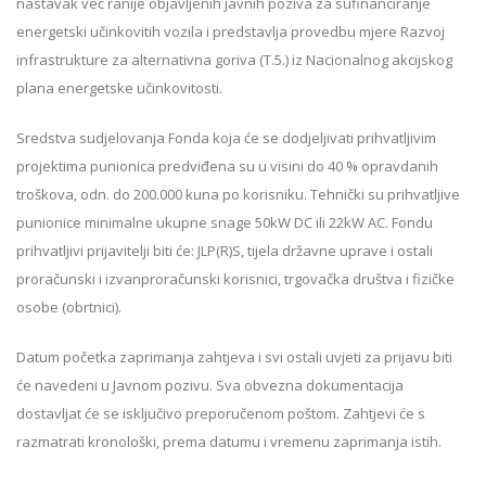
nastavak već ranije objavljenih javnih poziva za sufinanciranje
energetski učinkovitih vozila i predstavlja provedbu mjere Razvoj
infrastrukture za alternativna goriva (T.5.) iz Nacionalnog akcijskog
plana energetske učinkovitosti.
Sredstva sudjelovanja Fonda koja će se dodjeljivati prihvatljivim
projektima punionica predviđena su u visini do 40 % opravdanih
troškova, odn. do 200.000 kuna po korisniku. Tehnički su prihvatljive
punionice minimalne ukupne snage 50kW DC ili 22kW AC. Fondu
prihvatljivi prijavitelji biti će: JLP(R)S, tijela državne uprave i ostali
proračunski i izvanproračunski korisnici, trgovačka društva i fizičke
osobe (obrtnici).
Datum početka zaprimanja zahtjeva i svi ostali uvjeti za prijavu biti
će navedeni u Javnom pozivu. Sva obvezna dokumentacija
dostavljat će se isključivo preporučenom poštom. Zahtjevi će s
razmatrati kronološki, prema datumu i vremenu zaprimanja istih.