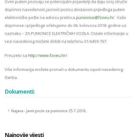
Ovim putem pozivaju se potencijalni prijavitelji da daju svoj stručni
doprinos navedenom javnom pozivu dostavom prijedloga putem
elektroničke pošte na adresu pretinca
punionice@fzoeu.hr
. Vaše
doprinose i prijedloge očekujemo do 06. kolovoza 2018. godine uz
naznaku – ZA PUNIONICE ELEKTRIČNIH VOZILA. Ostale informacije u
vezi navedenog možete dobiti na telefonu 01/6459-767.
Preuzeto sa
http://www.fzoeu.hr/
.
Više informacija možete pronaći u dokumentu ispod navedenog
članka.
Dokumenti:
Najava - Javni poziv za punionice 25.7.2018.
Najnovije vijesti