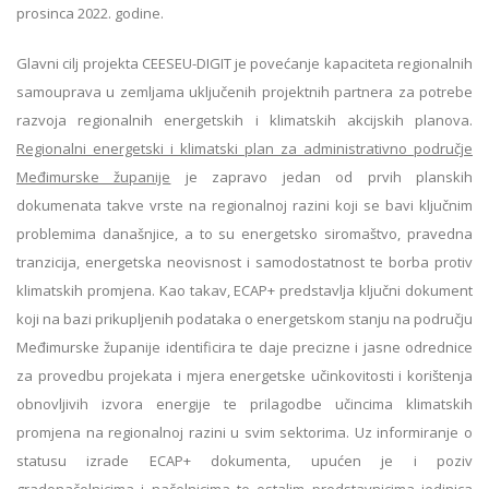
prosinca 2022. godine.
Glavni cilj projekta CEESEU-DIGIT je povećanje kapaciteta regionalnih
samouprava u zemljama uključenih projektnih partnera za potrebe
razvoja regionalnih energetskih i klimatskih akcijskih planova.
Regionalni energetski i klimatski plan za administrativno područje
Međimurske županije
je zapravo jedan od prvih planskih
dokumenata takve vrste na regionalnoj razini koji se bavi ključnim
problemima današnjice, a to su energetsko siromaštvo, pravedna
tranzicija, energetska neovisnost i samodostatnost te borba protiv
klimatskih promjena. Kao takav, ECAP+ predstavlja ključni dokument
koji na bazi prikupljenih podataka o energetskom stanju na području
Međimurske županije identificira te daje precizne i jasne odrednice
za provedbu projekata i mjera energetske učinkovitosti i korištenja
obnovljivih izvora energije te prilagodbe učincima klimatskih
promjena na regionalnoj razini u svim sektorima. Uz informiranje o
statusu izrade ECAP+ dokumenta, upućen je i poziv