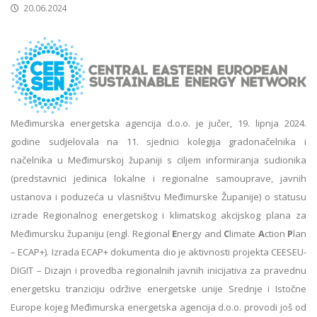
20.06.2024
Međimurska energetska agencija d.o.o. je jučer, 19. lipnja 2024.
godine sudjelovala na 11. sjednici kolegija gradonačelnika i
načelnika u Međimurskoj županiji s ciljem informiranja sudionika
(predstavnici jedinica lokalne i regionalne samouprave, javnih
ustanova i poduzeća u vlasništvu Međimurske Županije) o statusu
izrade Regionalnog energetskog i klimatskog akcijskog plana za
Međimursku županiju (engl. Regional
E
nergy and
C
limate
A
ction
P
lan
– ECAP+). Izrada ECAP+ dokumenta dio je aktivnosti projekta CEESEU-
DIGIT – Dizajn i provedba regionalnih javnih inicijativa za pravednu
energetsku tranziciju održive energetske unije Srednje i Istočne
Europe kojeg Međimurska energetska agencija d.o.o. provodi još od