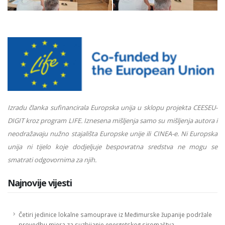
Izradu članka sufinancirala Europska unija u sklopu projekta CEESEU-
DIGIT kroz program LIFE. Iznesena mišljenja samo su mišljenja autora i
neodražavaju nužno stajališta Europske unije ili CINEA-e. Ni Europska
unija ni tijelo koje dodjeljuje bespovratna sredstva ne mogu se
smatrati odgovornima za njih.
Najnovije vijesti
Četiri jedinice lokalne samouprave iz Međimurske županije podržale
provedbu mjera za suzbijanje energetskog siromaštva