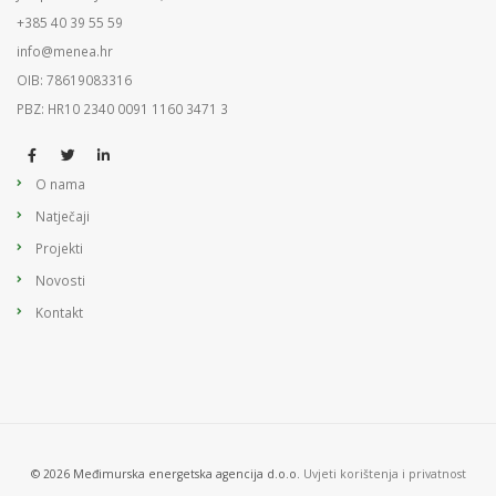
+385 40 39 55 59
info@menea.hr
OIB: 78619083316
PBZ: HR10 2340 0091 1160 3471 3
O nama
Natječaji
Projekti
Novosti
Kontakt
© 2026 Međimurska energetska agencija d.o.o.
Uvjeti korištenja i privatnost