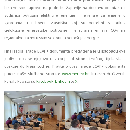
gradonačelnicima i načelnicima te ostalim predstavnicima jedinica
lokalne samouprave na području županije na dostavu podataka o
godišnjoj potrošnji električne energije i energije za grijanje u
zgradama u njihovom vlasništvu koji su potrebni za prikaz
cjelokupne energetske potrošnje i emitiranih emisija CO
na
2
regionalnoj razini u svim sektorima potrošnje energije.
Finalizacija izrade ECAP+ dokumenta predviđena je u listopadu ove
godine, dok se njegovo usvajanje od strane izvršnog tijela vlasti
očekuje do kraja godine. Pratite proces izrade ECAP+ dokumenta
putem naše službene stranice
www.menea.hr
ili nekih društvenih
kanala kao što su
Facebook
,
LinkedIn
te
X
.