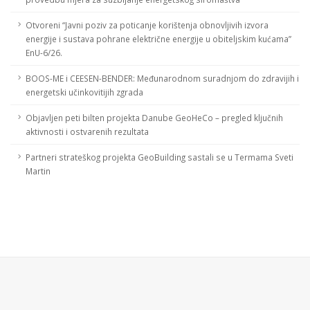
Otvoreni “Javni poziv za poticanje korištenja obnovljivih izvora
energije i sustava pohrane električne energije u obiteljskim kućama”
EnU-6/26.
BOOS-ME i CEESEN-BENDER: Međunarodnom suradnjom do zdravijih i
energetski učinkovitijih zgrada
Objavljen peti bilten projekta Danube GeoHeCo – pregled ključnih
aktivnosti i ostvarenih rezultata
Partneri strateškog projekta GeoBuilding sastali se u Termama Sveti
Martin