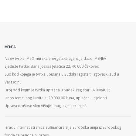
MENEA
Naziv tvrtke: Međimurska energetska agencija d.o.o. MENEA
Sjedište tvrtke: Bana Josipa Jelačića 22, 40 000 Čakovec
Sud kod kojega je tvrtka upisana u Sudski registar: Trgovački sud u
Varaždinu
Broj pod kojim je tvrtka upisana u Sudski registar: 070084035
Iznos temeljnog kapitala: 20.000,00 kuna, uplaćen u cijelosti
Uprava društva: Alen Višnjić, mag.ing.el.techn.inf.
Izradu Internet stranice sufinancirala je Europska unija iz Europskog
fonda za regionalni razvoj.