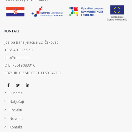
KONTAKT
Josipa Bana Jelačića 22, Čakovec
+385 40 39 55 59
info@menea.hr
OIB: 78619083316
PBZ: HR10 2340 0091 1160 3471 3
O nama
Natječaji
Projekti
Novosti
Kontakt