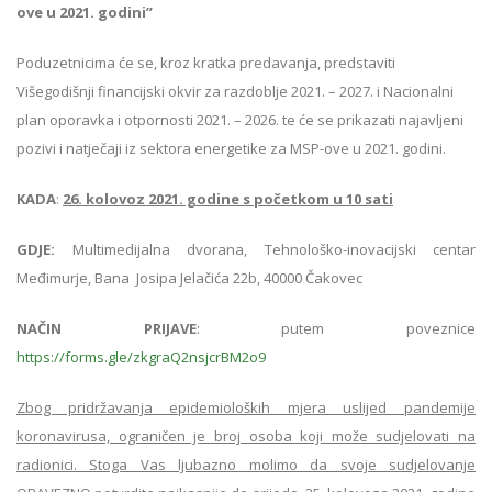
ove u 2021. godini”
Poduzetnicima će se, kroz kratka predavanja, predstaviti
Višegodišnji financijski okvir za razdoblje 2021. – 2027. i Nacionalni
plan oporavka i otpornosti 2021. – 2026. te će se prikazati najavljeni
pozivi i natječaji iz sektora energetike za MSP-ove u 2021. godini.
KADA
:
26. kolovoz 2021. godine s početkom u 10 sati
GDJE:
Multimedijalna dvorana, Tehnološko-inovacijski centar
Međimurje, Bana Josipa Jelačića 22b, 40000 Čakovec
NAČIN PRIJAVE
: putem poveznice
https://forms.gle/zkgraQ2nsjcrBM2o9
Zbog pridržavanja epidemioloških mjera uslijed pandemije
koronavirusa, ograničen je broj osoba koji može sudjelovati na
radionici. Stoga Vas ljubazno molimo da svoje sudjelovanje