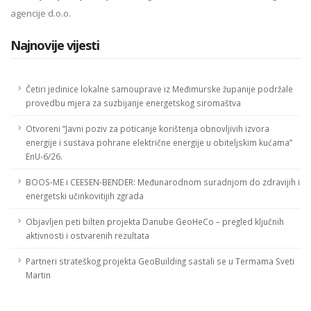
agencije d.o.o.
Najnovije vijesti
Četiri jedinice lokalne samouprave iz Međimurske županije podržale
provedbu mjera za suzbijanje energetskog siromaštva
Otvoreni “Javni poziv za poticanje korištenja obnovljivih izvora
energije i sustava pohrane električne energije u obiteljskim kućama”
EnU-6/26.
BOOS-ME i CEESEN-BENDER: Međunarodnom suradnjom do zdravijih i
energetski učinkovitijih zgrada
Objavljen peti bilten projekta Danube GeoHeCo – pregled ključnih
aktivnosti i ostvarenih rezultata
Partneri strateškog projekta GeoBuilding sastali se u Termama Sveti
Martin