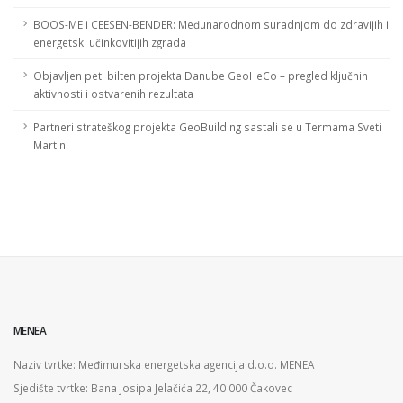
BOOS-ME i CEESEN-BENDER: Međunarodnom suradnjom do zdravijih i
energetski učinkovitijih zgrada
Objavljen peti bilten projekta Danube GeoHeCo – pregled ključnih
aktivnosti i ostvarenih rezultata
Partneri strateškog projekta GeoBuilding sastali se u Termama Sveti
Martin
MENEA
Naziv tvrtke: Međimurska energetska agencija d.o.o. MENEA
Sjedište tvrtke: Bana Josipa Jelačića 22, 40 000 Čakovec