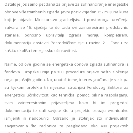
Ostalo je još samo pet dana za prijave za sufinanciranje energetske
obnove višestambenih zgrada. Javni poziv vrijedan 152 milijuna kuna
koji je objavilo Ministarstvo graditeljstva i prostornoga uređenja
zatvara se 16. siječnja te do tada svi zainteresirani predstavnici
stanara, odnosno upravitelji zgrada moraju kompletiranu
dokumentaciju dostaviti Posredničkom tijelu razine 2 – Fondu za
zaštitu okoliša i energetsku učinkovitost.
Naime, od ove godine se energetska obnova zgrada sufinancira iz
fondova Europske unije pa su i procedure prijave nešto složenije
nego prijašnjih godina. No, unatoč tome, interes građana je velik pa
su tijekom protekla tri mjeseca stručnjaci Fondovog Sektora za
energetsku učinkovitost, kao tehnička pomoć, bili na raspolaganju
svim zainteresiranim prijaviteljima kako bi im pregledali
dokumentaciju te dali savjete što u projektu trebaju eventualno
izmijeniti ili nadopuniti. Održano je stotinjak što individualnih
savjetovanja što radionica te pregledano oko 400 projektnih