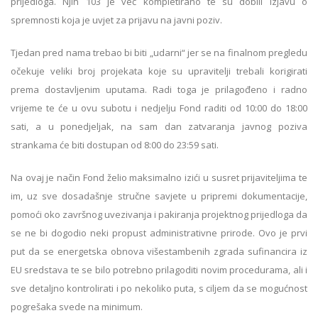
prijedloga. Njih 103 je već kompletirano te su dobili Izjavu o
spremnosti koja je uvjet za prijavu na javni poziv.
Tjedan pred nama trebao bi biti „udarni“ jer se na finalnom pregledu
očekuje veliki broj projekata koje su upravitelji trebali korigirati
prema dostavljenim uputama. Radi toga je prilagođeno i radno
vrijeme te će u ovu subotu i nedjelju Fond raditi od 10:00 do 18:00
sati, a u ponedjeljak, na sam dan zatvaranja javnog poziva
strankama će biti dostupan od 8:00 do 23:59 sati.
Na ovaj je način Fond želio maksimalno izići u susret prijaviteljima te
im, uz sve dosadašnje stručne savjete u pripremi dokumentacije,
pomoći oko završnog uvezivanja i pakiranja projektnog prijedloga da
se ne bi dogodio neki propust administrativne prirode. Ovo je prvi
put da se energetska obnova višestambenih zgrada sufinancira iz
EU sredstava te se bilo potrebno prilagoditi novim procedurama, ali i
sve detaljno kontrolirati i po nekoliko puta, s ciljem da se mogućnost
pogrešaka svede na minimum.