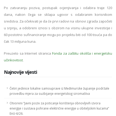
Po zatvaranju poziva, postupak ocjenjivanja i odabira traje 120
dana, nakon čega se sklapa ugovor s odabranim korisnikom
sredstva. Za očekivati je da će prvi radovi na obnovi zgrada započeti
u srpnju, a odobreni iznosi s obzirom na visinu ukupne investicije i
60 postotno sufinanciranje mogu po projektu biti od 100 tisuća pa do
čak 13 milijuna kuna.
Preuzeto sa Internet stranica
Fonda za zaštitu okoliša i energetsku
učinkovitost
.
Najnovije vijesti
Četiri jedinice lokalne samouprave iz Međimurske županije podržale
provedbu mjera za suzbijanje energetskog siromaštva
Otvoreni “Javni poziv za poticanje korištenja obnovljivih izvora
energije i sustava pohrane električne energije u obiteljskim kućama”
EnU-6/26.