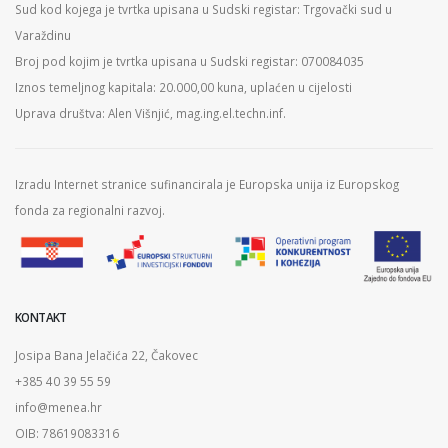
Sud kod kojega je tvrtka upisana u Sudski registar: Trgovački sud u
Varaždinu
Broj pod kojim je tvrtka upisana u Sudski registar: 070084035
Iznos temeljnog kapitala: 20.000,00 kuna, uplaćen u cijelosti
Uprava društva: Alen Višnjić, mag.ing.el.techn.inf.
Izradu Internet stranice sufinancirala je Europska unija iz Europskog
fonda za regionalni razvoj.
KONTAKT
Josipa Bana Jelačića 22, Čakovec
+385 40 39 55 59
info@menea.hr
OIB: 78619083316