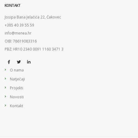
KONTAKT
Josipa Bana Jelačića 22, Čakovec
+385 40 39 55 59
info@menea.hr
OIB: 78619083316
PBZ: HR10 2340 0091 1160 3471 3
O nama
Natječaji
Projekti
Novosti
Kontakt