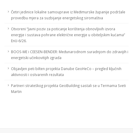
Četiri jedinice lokalne samouprave iz Međimurske županije podržale
provedbu mjera za suzbijanje energetskog siromaštva
Otvoreni “Javni poziv za poticanje korištenja obnovljivih izvora
energije i sustava pohrane električne energije u obiteljskim kućama”
EnU-6/26.
BOOS-ME i CEESEN-BENDER: Međunarodnom suradnjom do zdravijih i
energetski učinkovitijih zgrada
Objavljen peti bilten projekta Danube GeoHeCo – pregled ključnih
aktivnosti i ostvarenih rezultata
Partneri strateškog projekta GeoBuilding sastali se u Termama Sveti
Martin