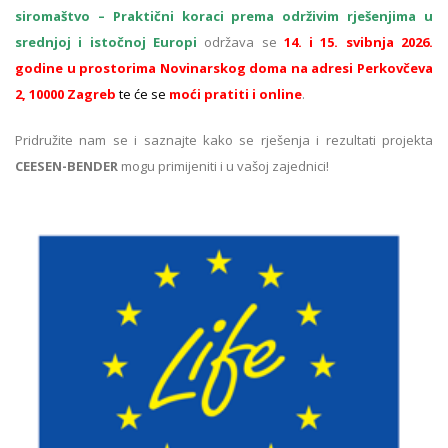
siromaštvo – Praktični koraci prema održivim rješenjima u
srednjoj i istočnoj Europi
održava se
14. i 15. svibnja 2026.
godine u prostorima Novinarskog doma na adresi Perkovčeva
2, 10000 Zagreb
te će se
moći pratiti i online
.
Pridružite nam se i saznajte kako se rješenja i rezultati projekta
CEESEN-BENDER
mogu primijeniti i u vašoj zajednici!