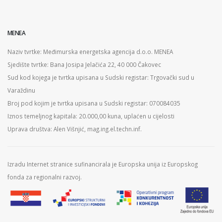
MENEA
Naziv tvrtke: Međimurska energetska agencija d.o.o. MENEA
Sjedište tvrtke: Bana Josipa Jelačića 22, 40 000 Čakovec
Sud kod kojega je tvrtka upisana u Sudski registar: Trgovački sud u
Varaždinu
Broj pod kojim je tvrtka upisana u Sudski registar: 070084035
Iznos temeljnog kapitala: 20.000,00 kuna, uplaćen u cijelosti
Uprava društva: Alen Višnjić, mag.ing.el.techn.inf.
Izradu Internet stranice sufinancirala je Europska unija iz Europskog
fonda za regionalni razvoj.