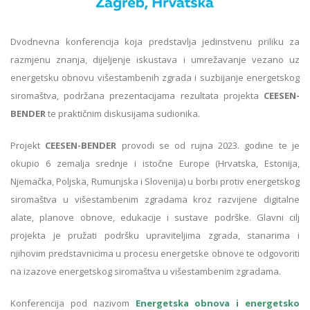
Dvodnevna konferencija koja predstavlja jedinstvenu priliku za
razmjenu znanja, dijeljenje iskustava i umrežavanje vezano uz
energetsku obnovu višestambenih zgrada i suzbijanje energetskog
siromaštva, podržana prezentacijama rezultata projekta
CEESEN-
BENDER
te praktičnim diskusijama sudionika.
Projekt
CEESEN-BENDER
provodi se od rujna 2023. godine te je
okupio 6 zemalja srednje i istočne Europe (Hrvatska, Estonija,
Njemačka, Poljska, Rumunjska i Slovenija) u borbi protiv energetskog
siromaštva u višestambenim zgradama kroz razvijene digitalne
alate, planove obnove, edukacije i sustave podrške. Glavni cilj
projekta je pružati podršku upraviteljima zgrada, stanarima i
njihovim predstavnicima u procesu energetske obnove te odgovoriti
na izazove energetskog siromaštva u višestambenim zgradama.
Konferencija pod nazivom
Energetska obnova i energetsko