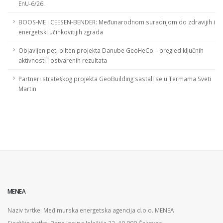
EnU-6/26.
BOOS-ME i CEESEN-BENDER: Međunarodnom suradnjom do zdravijih i
energetski učinkovitijih zgrada
Objavljen peti bilten projekta Danube GeoHeCo – pregled ključnih
aktivnosti i ostvarenih rezultata
Partneri strateškog projekta GeoBuilding sastali se u Termama Sveti
Martin
MENEA
Naziv tvrtke: Međimurska energetska agencija d.o.o. MENEA