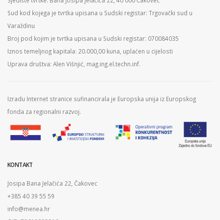
Sjedište tvrtke: Bana Josipa Jelačića 22, 40 000 Čakovec
Sud kod kojega je tvrtka upisana u Sudski registar: Trgovački sud u
Varaždinu
Broj pod kojim je tvrtka upisana u Sudski registar: 070084035
Iznos temeljnog kapitala: 20.000,00 kuna, uplaćen u cijelosti
Uprava društva: Alen Višnjić, mag.ing.el.techn.inf.
Izradu Internet stranice sufinancirala je Europska unija iz Europskog
fonda za regionalni razvoj.
KONTAKT
Josipa Bana Jelačića 22, Čakovec
+385 40 39 55 59
info@menea.hr