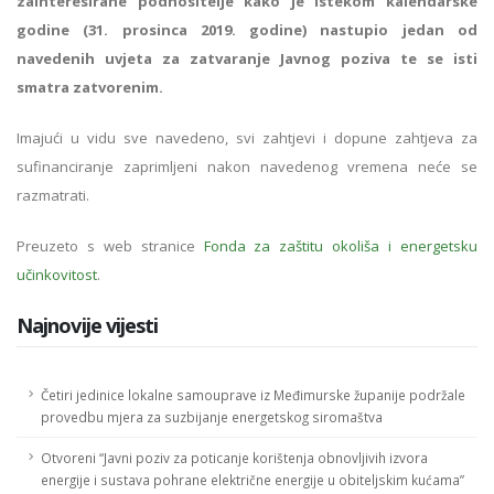
zainteresirane podnositelje kako je istekom kalendarske
godine (31. prosinca 2019. godine) nastupio jedan od
navedenih uvjeta za zatvaranje Javnog poziva te se isti
smatra zatvorenim.
Imajući u vidu sve navedeno, svi zahtjevi i dopune zahtjeva za
sufinanciranje zaprimljeni nakon navedenog vremena neće se
razmatrati.
Preuzeto s web stranice
Fonda za zaštitu okoliša i energetsku
učinkovitost
.
Najnovije vijesti
Četiri jedinice lokalne samouprave iz Međimurske županije podržale
provedbu mjera za suzbijanje energetskog siromaštva
Otvoreni “Javni poziv za poticanje korištenja obnovljivih izvora
energije i sustava pohrane električne energije u obiteljskim kućama”