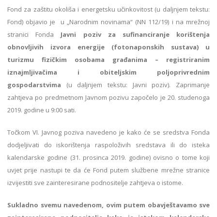
Fond za zaštitu okoliša i energetsku učinkovitost (u daljnjem tekstu:
Fond) objavio je u „Narodnim novinama“ (NN 112/19) i na mrežnoj
stranici Fonda
Javni poziv za sufinanciranje korištenja
obnovljivih izvora energije (fotonaponskih sustava) u
turizmu fizičkim osobama građanima – registriranim
iznajmljivačima i obiteljskim poljoprivrednim
gospodarstvima
(u daljnjem tekstu: Javni poziv). Zaprimanje
zahtjeva po predmetnom Javnom pozivu započelo je 20. studenoga
2019. godine u 9:00 sati.
Točkom VI. Javnog poziva navedeno je kako će se sredstva Fonda
dodjeljivati do iskorištenja raspoloživih sredstava ili do isteka
kalendarske godine (31. prosinca 2019. godine) ovisno o tome koji
uvjet prije nastupi te da će Fond putem službene mrežne stranice
izvijestiti sve zainteresirane podnositelje zahtjeva o istome.
Sukladno svemu navedenom, ovim putem obavještavamo sve