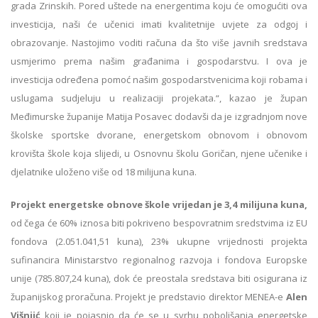
grada Zrinskih. Pored uštede na energentima koju će omogućiti ova
investicija, naši će učenici imati kvalitetnije uvjete za odgoj i
obrazovanje. Nastojimo voditi računa da što više javnih sredstava
usmjerimo prema našim građanima i gospodarstvu. I ova je
investicija određena pomoć našim gospodarstvenicima koji robama i
uslugama sudjeluju u realizaciji projekata.“, kazao je župan
Međimurske županije Matija Posavec dodavši da je izgradnjom nove
školske sportske dvorane, energetskom obnovom i obnovom
krovišta škole koja slijedi, u Osnovnu školu Goričan, njene učenike i
djelatnike uloženo više od 18 milijuna kuna.
Projekt energetske obnove škole vrijedan je 3,4 milijuna kuna,
od čega će 60% iznosa biti pokriveno bespovratnim sredstvima iz EU
fondova (2.051.041,51 kuna), 23% ukupne vrijednosti projekta
sufinancira Ministarstvo regionalnog razvoja i fondova Europske
unije (785.807,24 kuna), dok će preostala sredstava biti osigurana iz
županijskog proračuna. Projekt je predstavio direktor MENEA-e
Alen
Višnjić
koji je pojasnio da će se u svrhu poboljšanja energetske