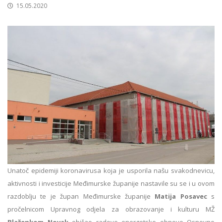
15.05.2020
Unatoč epidemiji koronavirusa koja je usporila našu svakodnevicu,
aktivnosti i investicije Međimurske županije nastavile su se i u ovom
razdoblju te je župan Međimurske županije
Matija Posavec
s
pročelnicom Upravnog odjela za obrazovanje i kulturu MŽ
Blaženkom Novak
obišao radove energetske obnove Osnovne