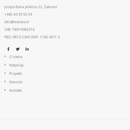
Josipa Bana Jelačića 22, Čakovec
+385 40 39 55 59
info@menea.hr
OIB: 78619083316
PBZ: HR10 2340 0091 1160 3471 3
O nama
Natječaji
Projekti
Novosti
Kontakt