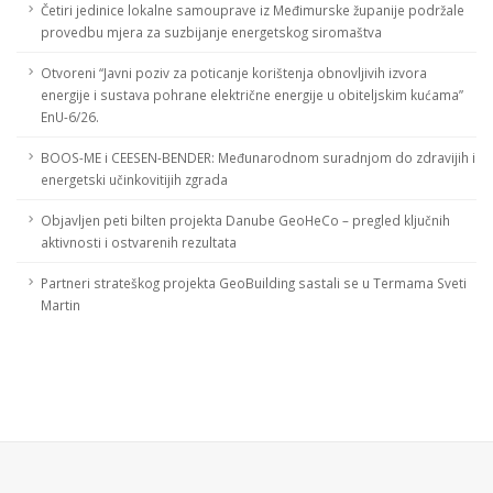
Četiri jedinice lokalne samouprave iz Međimurske županije podržale
provedbu mjera za suzbijanje energetskog siromaštva
Otvoreni “Javni poziv za poticanje korištenja obnovljivih izvora
energije i sustava pohrane električne energije u obiteljskim kućama”
EnU-6/26.
BOOS-ME i CEESEN-BENDER: Međunarodnom suradnjom do zdravijih i
energetski učinkovitijih zgrada
Objavljen peti bilten projekta Danube GeoHeCo – pregled ključnih
aktivnosti i ostvarenih rezultata
Partneri strateškog projekta GeoBuilding sastali se u Termama Sveti
Martin