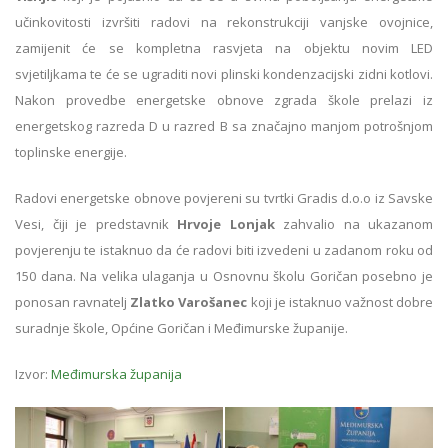
učinkovitosti izvršiti radovi na rekonstrukciji vanjske ovojnice,
zamijenit će se kompletna rasvjeta na objektu novim LED
svjetiljkama te će se ugraditi novi plinski kondenzacijski zidni kotlovi.
Nakon provedbe energetske obnove zgrada škole prelazi iz
energetskog razreda D u razred B sa značajno manjom potrošnjom
toplinske energije.
Radovi energetske obnove povjereni su tvrtki Gradis d.o.o iz Savske
Vesi, čiji je predstavnik
Hrvoje Lonjak
zahvalio na ukazanom
povjerenju te istaknuo da će radovi biti izvedeni u zadanom roku od
150 dana. Na velika ulaganja u Osnovnu školu Goričan posebno je
ponosan ravnatelj
Zlatko Varošanec
koji je istaknuo važnost dobre
suradnje škole, Općine Goričan i Međimurske županije.
Izvor:
Međimurska županija