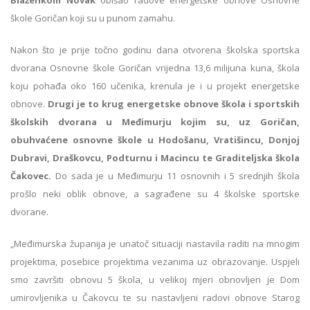
škole Goričan koji su u punom zamahu.
Nakon što je prije točno godinu dana otvorena školska sportska
dvorana Osnovne škole Goričan vrijedna 13,6 milijuna kuna, škola
koju pohađa oko 160 učenika, krenula je i u projekt energetske
obnove.
Drugi je to krug energetske obnove škola i sportskih
školskih dvorana u Međimurju kojim su, uz Goričan,
obuhvaćene osnovne škole u Hodošanu, Vratišincu, Donjoj
Dubravi, Draškovcu, Podturnu i Macincu te Graditeljska škola
Čakovec.
Do sada je u Međimurju 11 osnovnih i 5 srednjih škola
prošlo neki oblik obnove, a sagrađene su 4 školske sportske
dvorane.
„Međimurska županija je unatoč situaciji nastavila raditi na mnogim
projektima, posebice projektima vezanima uz obrazovanje. Uspjeli
smo završiti obnovu 5 škola, u velikoj mjeri obnovljen je Dom
umirovljenika u Čakovcu te su nastavljeni radovi obnove Starog