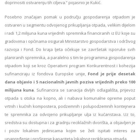
doprinositi ostvarenju tih ciljeva.“ pojasnio je Kukić.
Posebno značajan pomak u području gospodarenja otpadom je
ostvaren u segmentu odvojenog prikupljanja otpada, velikim dijelom
i radi 1,2 milijuna kuna vrijednih spremnika financiranih iz EU koje su
gradovima i općinama osigurali Ministarstvo gospodarstva i održivog
razvoja i Fond. Do kraja ljeta očekuje se završetak isporuke svih
planiranih spremnika, a paralelno s tim te programima gospodarenja
otpadom koji se kroz Operativni program Konkurentnost i kohezija
sufinanciraju iz fondova Europske unije,
Fond je prije desetak
dana objavio i 5 nacionalnih javnih poziva vrijednih preko 100
milijuna kuna
. Sufinancira se sanacija divljih odlagališta, prijevoz
otpada s otoka na kopno, ali i nabava komunalne opreme poput
vrtnih i kućnih kompostera, podzemnih i polupodzemnih kontejnera
te spremnika za odvojeno prikupljanje ulja iz kućanstava. Uz to,
sredstva su dostupna i za gradnju reciklažnih dvorišta, a objavljen je
i poziv lokalnim jedinicama kojim se želi ispitati interes za
unapređenje i proširenje kapaciteta lokalnog recikliranja otpada.