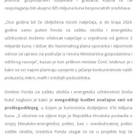
raspolaganju biti ukupno 925 milijuna kuna bespovratnih sredstava.
„Ova godina bit će obilježena nizom natječaja, a do kraja 2024.
godine samo putem Fonda za zaštitu okoliša i energetsku
učinkovitost možemo očekivati natječaje u vrijednosti od gotovo 3
milijarde kuna. I dobar dio Nacionalnog plana oporavka i otpornosti
odnosi se upravo na područje iz resora Ministarstva gospodarstva i
održivog razvoja“, kazao je tom prilikom ministar Ćorić. Istaknuo je i
kako se svi napori planiraju usmjeriti u jačanje konkurentnosti naših
poduzeća, mikro, malih i srednjih poduzetnika.
Direktor Fonda za zaštitu okoliša i energetsku učinkovitost Siniša
Kukić naglasio je kako je
ovogodišnji budžet značajno veći od
prošlogodišnjeg
, u kojem je korisnicima dodijeljeno 616 milijuna
kuna. „S obzirom na ciljeve koje je Republika Hrvatska postavila u
svojoj klimatsko-energetskoj politici, kao i sveobuhvatnoj politici
zaštite okoliša, sredstva Fonda ulagat će se u projekte koji će