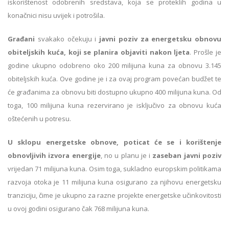
iskorištenost odobrenih sredstava, koja se proteklih godina u
konačnici nisu uvijek i potrošila.
Građani
svakako očekuju i
javni poziv za energetsku obnovu
obiteljskih kuća, koji se planira objaviti nakon ljeta
. Prošle je
godine ukupno odobreno oko 200 milijuna kuna za obnovu 3.145
obiteljskih kuća. Ove godine je i za ovaj program povećan budžet te
će građanima za obnovu biti dostupno ukupno 400 milijuna kuna. Od
toga, 100 milijuna kuna rezervirano je isključivo za obnovu kuća
oštećenih u potresu.
U sklopu energetske obnove, poticat će se i korištenje
obnovljivih izvora energije
, no u planu je i
zaseban javni poziv
vrijedan 71 milijuna kuna. Osim toga, sukladno europskim politikama
razvoja otoka je 11 milijuna kuna osigurano za njihovu energetsku
tranziciju, čime je ukupno za razne projekte energetske učinkovitosti
u ovoj godini osigurano čak 768 milijuna kuna.