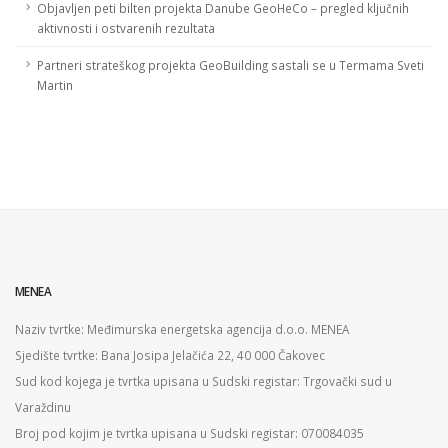
Objavljen peti bilten projekta Danube GeoHeCo – pregled ključnih
aktivnosti i ostvarenih rezultata
Partneri strateškog projekta GeoBuilding sastali se u Termama Sveti
Martin
MENEA
Naziv tvrtke: Međimurska energetska agencija d.o.o. MENEA
Sjedište tvrtke: Bana Josipa Jelačića 22, 40 000 Čakovec
Sud kod kojega je tvrtka upisana u Sudski registar: Trgovački sud u
Varaždinu
Broj pod kojim je tvrtka upisana u Sudski registar: 070084035