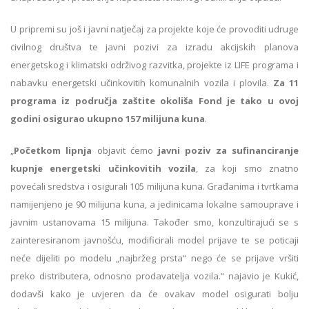
U pripremi su još i javni natječaj za projekte koje će provoditi udruge
civilnog društva te javni pozivi za izradu akcijskih planova
energetskog i klimatski održivog razvitka, projekte iz LIFE programa i
nabavku energetski učinkovitih komunalnih vozila i plovila.
Za 11
programa iz područja zaštite okoliša Fond je tako u ovoj
godini osigurao ukupno 157 milijuna kuna
.
„
Početkom lipnja
objavit ćemo
javni poziv za sufinanciranje
kupnje energetski učinkovitih vozila
, za koji smo znatno
povećali sredstva i osigurali 105 milijuna kuna. Građanima i tvrtkama
namijenjeno je 90 milijuna kuna, a jedinicama lokalne samouprave i
javnim ustanovama 15 milijuna. Također smo, konzultirajući se s
zainteresiranom javnošću, modificirali model prijave te se poticaji
neće dijeliti po modelu „najbržeg prsta“ nego će se prijave vršiti
preko distributera, odnosno prodavatelja vozila.“ najavio je Kukić,
dodavši kako je uvjeren da će ovakav model osigurati bolju