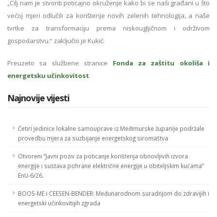
„Cilj nam je stvoriti poticajno okruženje kako bi se naši građani u što
većoj mjeri odlučili za korištenje novih zelenih tehnologija, a naše
tvrtke za transformaciju prema niskougljičnom i održivom
gospodarstvu.“ zaključio je Kukić.
Preuzeto sa službene stranice
Fonda za zaštitu okoliša i
energetsku učinkovitost
.
Najnovije vijesti
Četiri jedinice lokalne samouprave iz Međimurske županije podržale
provedbu mjera za suzbijanje energetskog siromaštva
Otvoreni “Javni poziv za poticanje korištenja obnovljivih izvora
energije i sustava pohrane električne energije u obiteljskim kućama”
EnU-6/26.
BOOS-ME i CEESEN-BENDER: Međunarodnom suradnjom do zdravijih i
energetski učinkovitijih zgrada