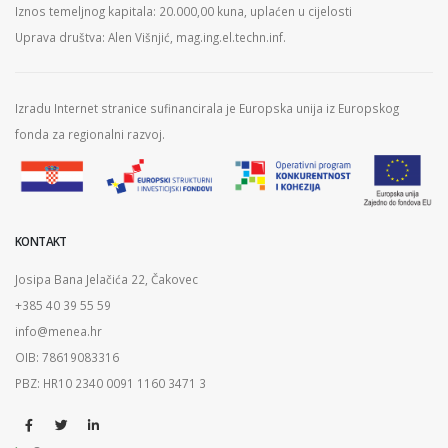
Iznos temeljnog kapitala: 20.000,00 kuna, uplaćen u cijelosti
Uprava društva: Alen Višnjić, mag.ing.el.techn.inf.
Izradu Internet stranice sufinancirala je Europska unija iz Europskog
fonda za regionalni razvoj.
KONTAKT
Josipa Bana Jelačića 22, Čakovec
+385 40 39 55 59
info@menea.hr
OIB: 78619083316
PBZ: HR10 2340 0091 1160 3471 3