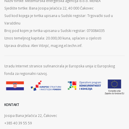
Naziv tvrtke: Međimurska energetska agencija d.o.o. MENEA
Sjedište tvrtke: Bana Josipa Jelačića 22, 40 000 Čakovec
Sud kod kojega je tvrtka upisana u Sudski registar: Trgovački sud u
Varaždinu
Broj pod kojim je tvrtka upisana u Sudski registar: 070084035
Iznos temeljnog kapitala: 20.000,00 kuna, uplaćen u cijelosti
Uprava društva: Alen Višnjić, mag.ing.el.techn.inf.
Izradu Internet stranice sufinancirala je Europska unija iz Europskog
fonda za regionalni razvoj.
KONTAKT
Josipa Bana Jelačića 22, Čakovec
+385 40 39 55 59