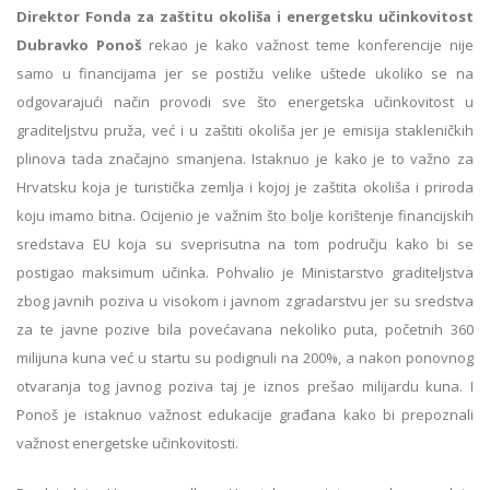
Direktor Fonda za zaštitu okoliša i energetsku učinkovitost
Dubravko Ponoš
rekao je kako važnost teme konferencije nije
samo u financijama jer se postižu velike uštede ukoliko se na
odgovarajući način provodi sve što energetska učinkovitost u
graditeljstvu pruža, već i u zaštiti okoliša jer je emisija stakleničkih
plinova tada značajno smanjena. Istaknuo je kako je to važno za
Hrvatsku koja je turistička zemlja i kojoj je zaštita okoliša i priroda
koju imamo bitna. Ocijenio je važnim što bolje korištenje financijskih
sredstava EU koja su sveprisutna na tom području kako bi se
postigao maksimum učinka. Pohvalio je Ministarstvo graditeljstva
zbog javnih poziva u visokom i javnom zgradarstvu jer su sredstva
za te javne pozive bila povećavana nekoliko puta, početnih 360
milijuna kuna već u startu su podignuli na 200%, a nakon ponovnog
otvaranja tog javnog poziva taj je iznos prešao milijardu kuna. I
Ponoš je istaknuo važnost edukacije građana kako bi prepoznali
važnost energetske učinkovitosti.