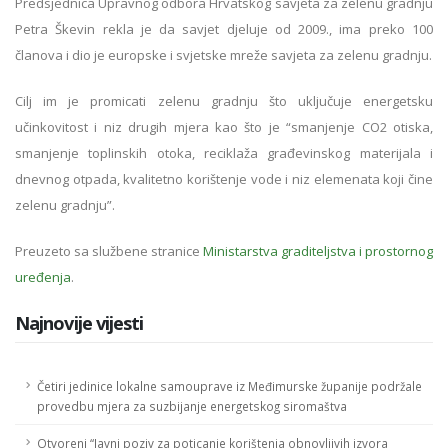
Predsjednica Upravnog odbora Hrvatskog savjeta za zelenu gradnju
Petra Škevin rekla je da savjet djeluje od 2009., ima preko 100
članova i dio je europske i svjetske mreže savjeta za zelenu gradnju.
Cilj im je promicati zelenu gradnju što uključuje energetsku
učinkovitost i niz drugih mjera kao što je “smanjenje CO2 otiska,
smanjenje toplinskih otoka, reciklaža građevinskog materijala i
dnevnog otpada, kvalitetno korištenje vode i niz elemenata koji čine
zelenu gradnju”.
Preuzeto sa službene stranice
Ministarstva graditeljstva i prostornog
uređenja
.
Najnovije vijesti
Četiri jedinice lokalne samouprave iz Međimurske županije podržale
provedbu mjera za suzbijanje energetskog siromaštva
Otvoreni “Javni poziv za poticanje korištenja obnovljivih izvora