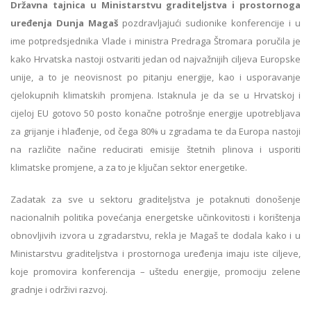
Državna tajnica u Ministarstvu graditeljstva i prostornoga
uređenja Dunja Magaš
pozdravljajući sudionike konferencije i u
ime potpredsjednika Vlade i ministra Predraga Štromara poručila je
kako Hrvatska nastoji ostvariti jedan od najvažnijih ciljeva Europske
unije, a to je neovisnost po pitanju energije, kao i usporavanje
cjelokupnih klimatskih promjena. Istaknula je da se u Hrvatskoj i
cijeloj EU gotovo 50 posto konačne potrošnje energije upotrebljava
za grijanje i hlađenje, od čega 80% u zgradama te da Europa nastoji
na različite načine reducirati emisije štetnih plinova i usporiti
klimatske promjene, a za to je ključan sektor energetike.
Zadatak za sve u sektoru graditeljstva je potaknuti donošenje
nacionalnih politika povećanja energetske učinkovitosti i korištenja
obnovljivih izvora u zgradarstvu, rekla je Magaš te dodala kako i u
Ministarstvu graditeljstva i prostornoga uređenja imaju iste ciljeve,
koje promovira konferencija – uštedu energije, promociju zelene
gradnje i održivi razvoj.