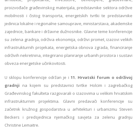
proizvođače građevinskog materijala, predstavnike sektora održive
mobilnosti i čistog transporta, energetskih tvrtki te predstavnike
jedinica lokalne i regionalne samouprave, ministarstava, akademske
zajednice, bankare i državne dužnosnike. Glavne teme konferencije
su zelena gradnja, održiva ekonomija, održivi promet, izazovi velikih
infrastrukturnih projekata, energetska obnova zgrada, financiranje
održivih nekretnina, integrirano planiranje urbanih prostora i sustavi
obveza energetske učinkovitosti.
U sklopu konferencije održan je i
11. Hrvatski forum o održivoj
gradnji
na kojem su predstavnici tvrtke Holcim i zagrebačkog
Građevinskog fakulteta razgovarali o izazovima u velikim hrvatskim
infrastrukturnim projektima. Glavni predavači konferencije su
začetnik kružnog gospodarstva u arhitekturi i urbanizmu Steven
Beckers i predsjednica njemačkog savjeta za zelenu gradnju
Christine Lemaitre.