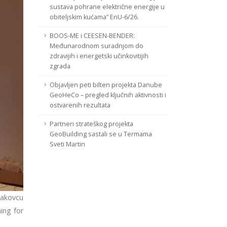
sustava pohrane električne energije u
obiteljskim kućama” EnU-6/26.
BOOS-ME i CEESEN-BENDER:
Međunarodnom suradnjom do
zdravijih i energetski učinkovitijih
zgrada
Objavljen peti bilten projekta Danube
GeoHeCo – pregled ključnih aktivnosti i
ostvarenih rezultata
Partneri strateškog projekta
GeoBuilding sastali se u Termama
Sveti Martin
Čakovcu
ing for