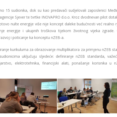
o 15 sudionika, dok su kao predavači sudjelovali zaposlenici Međ
agencije Sjever te tvrtke INOVAPRO d.o.o. Kroz dvodnevan pilot dotak
tovo nulte energije više nije koncept daleke budućnosti već realno r
je energije i ukupnih troškova tijekom životnog vijeka zgrade.
razvoj i poticanje ka konceptu nZEB-a.
tiranje kurikuluma za obrazovanje multiplikatora za primjenu nZEB st
sudionicima uključuju sljedeće: definiranje nZEB standarda, važe
arstvo, elektrotehnika, financijski alati, ponašanje korisnika u 