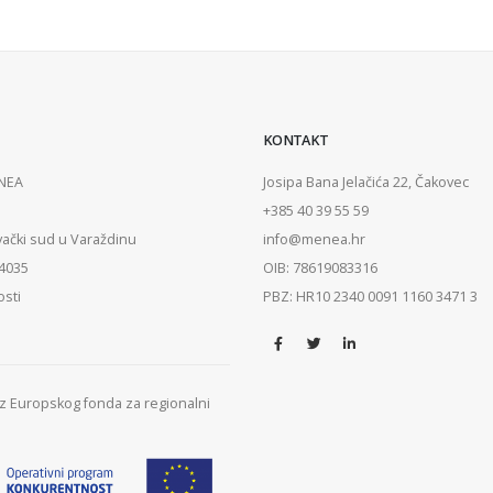
KONTAKT
ENEA
Josipa Bana Jelačića 22, Čakovec
+385 40 39 55 59
vački sud u Varaždinu
info@menea.hr
84035
OIB: 78619083316
osti
PBZ: HR10 2340 0091 1160 3471 3
 iz Europskog fonda za regionalni