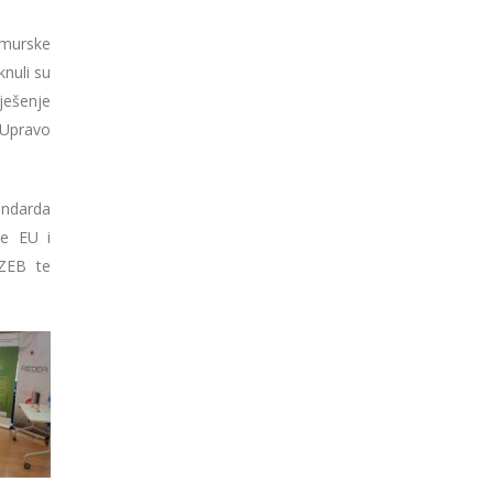
imurske
nuli su
ješenje
 Upravo
andarda
će EU i
nZEB te