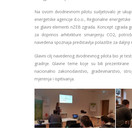
Na ovom dvodnevnom pilotu sudjelovalo je ukupn
energetske agencije d.o.o., Regionalne energetske 
se glavni elementi nZEB zgrada. Koncept zgrada go
za doprinos arhitekture smanjenju CO2, potrošn
navedena spoznaja predstavlja polazište za daljnji 
Glavni cilj navedenog dvodnevnog pilota bio je tes
gradnje. Glavne teme koje su bili prezentirane 
nacionalno zakonodavstvo, građevinarstvo, stroj
mjerenja i ispitivanja.