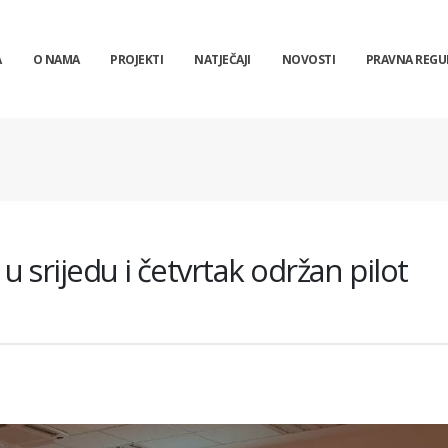
A
O NAMA
PROJEKTI
NATJEČAJI
NOVOSTI
PRAVNA REGU
u srijedu i četvrtak održan pilot