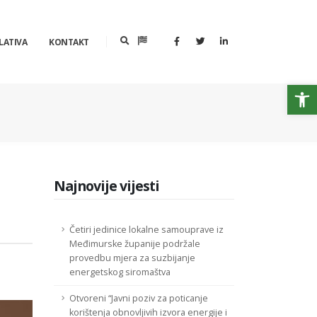
LATIVA
KONTAKT
Op
Najnovije vijesti
Četiri jedinice lokalne samouprave iz
Međimurske županije podržale
provedbu mjera za suzbijanje
energetskog siromaštva
Otvoreni “Javni poziv za poticanje
korištenja obnovljivih izvora energije i