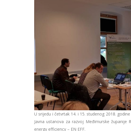
U srijedu i četvrtak 14. i 15. studenog 2018. god
Javna ustanova za razvoj Međimurske županije RE
energy efficiency – EN EFF.