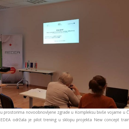
ine u prostorima novoobnovljene zgrade u Kompleksu bivše vojarne u 
DEA održala je pilot trening u sklopu projekta New concept train