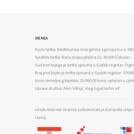
MENEA
Naziv tvrtke: Međimurska energetska agencija d.o.o. M
Sjedište tvrtke: Bana Josipa Jelačića 22, 40 000 Čakovec
Sud kod kojega je tvrtka upisana u Sudski registar: Trgo
Broj pod kojim je tvrtka upisana u Sudski registar: 0700
Iznos temeljnog kapitala: 20.000,00 kuna, uplaćen u cijel
Uprava društva: Alen Višnjić, mag.ing.el.techn.inf.
Izradu Internet stranice sufinancirala je Europska unija
razvoj.