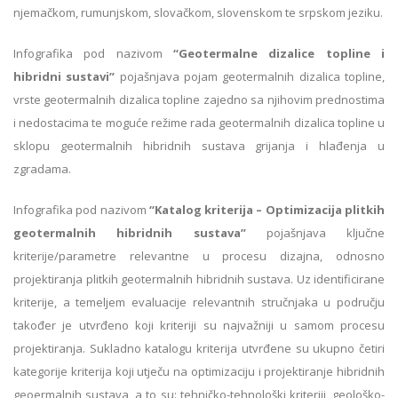
njemačkom, rumunjskom, slovačkom, slovenskom te srpskom jeziku.
Infografika pod nazivom
“Geotermalne dizalice topline i
hibridni sustavi”
pojašnjava pojam geotermalnih dizalica topline,
vrste geotermalnih dizalica topline zajedno sa njihovim prednostima
i nedostacima te moguće režime rada geotermalnih dizalica topline u
sklopu geotermalnih hibridnih sustava grijanja i hlađenja u
zgradama.
Infografika pod nazivom
“Katalog kriterija – Optimizacija plitkih
geotermalnih hibridnih sustava”
pojašnjava ključne
kriterije/parametre relevantne u procesu dizajna, odnosno
projektiranja plitkih geotermalnih hibridnih sustava. Uz identificirane
kriterije, a temeljem evaluacije relevantnih stručnjaka u području
također je utvrđeno koji kriteriji su najvažniji u samom procesu
projektiranja. Sukladno katalogu kriterija utvrđene su ukupno četiri
kategorije kriterija koji utječu na optimizaciju i projektiranje hibridnih
geoermalnih sustava, a to su: tehničko-tehnološki kriteriji, geološko-