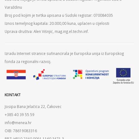
Varaždinu
Broj pod kojim je tvrtka upisana u Sudski registar: 070084035
Iznos temeljnog kapitala: 20.000,00 kuna, uplaćen u cijelosti
Uprava društva: Alen Višnjić, mag.ing.el.techn.inf.
Izradu Internet stranice sufinancirala je Europska unija iz Europskog
fonda za regionalni razvoj.
KONTAKT
Josipa Bana Jelačića 22, Čakovec
+385 40 39 55 59
info@menea.hr
OIB: 78619083316
PBZ: HR10 2340 0091 1160 3471 3