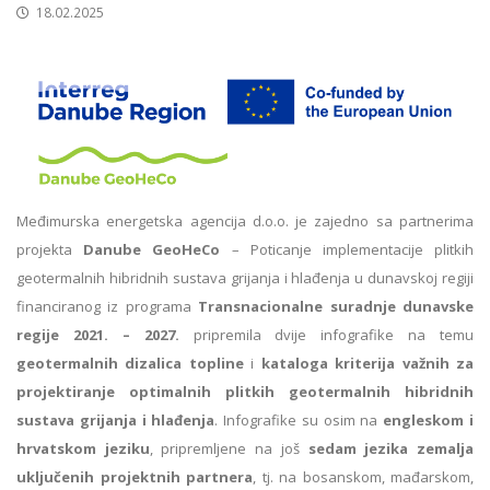
18.02.2025
Međimurska energetska agencija d.o.o. je zajedno sa partnerima
projekta
Danube GeoHeCo
– Poticanje implementacije plitkih
geotermalnih hibridnih sustava grijanja i hlađenja u dunavskoj regiji
financiranog iz programa
Transnacionalne suradnje dunavske
regije 2021. – 2027.
pripremila dvije infografike na temu
geotermalnih dizalica topline
i
kataloga kriterija važnih za
projektiranje optimalnih plitkih geotermalnih hibridnih
sustava grijanja i hlađenja
. Infografike su osim na
engleskom i
hrvatskom jeziku
, pripremljene na još
sedam jezika zemalja
uključenih projektnih partnera
, tj. na bosanskom, mađarskom,