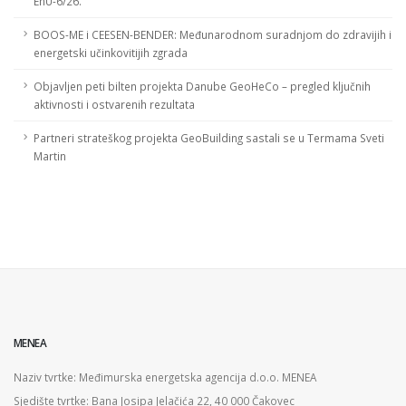
EnU-6/26.
BOOS-ME i CEESEN-BENDER: Međunarodnom suradnjom do zdravijih i
energetski učinkovitijih zgrada
Objavljen peti bilten projekta Danube GeoHeCo – pregled ključnih
aktivnosti i ostvarenih rezultata
Partneri strateškog projekta GeoBuilding sastali se u Termama Sveti
Martin
MENEA
Naziv tvrtke: Međimurska energetska agencija d.o.o. MENEA
Sjedište tvrtke: Bana Josipa Jelačića 22, 40 000 Čakovec