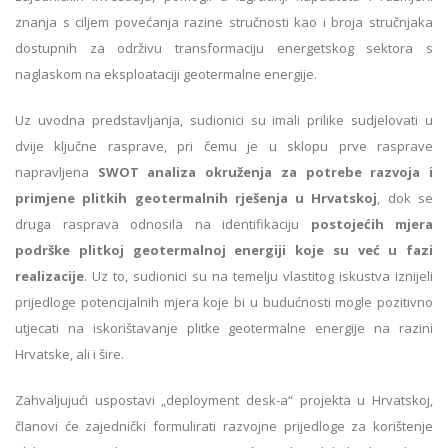
znanja s ciljem povećanja razine stručnosti kao i broja stručnjaka
dostupnih za održivu transformaciju energetskog sektora s
naglaskom na eksploataciji geotermalne energije.
Uz uvodna predstavljanja, sudionici su imali prilike sudjelovati u
dvije ključne rasprave, pri čemu je u sklopu prve rasprave
napravljena
SWOT analiza okruženja za potrebe razvoja i
primjene plitkih geotermalnih rješenja u Hrvatskoj
, dok se
druga rasprava odnosila na identifikaciju
postojećih mjera
podrške plitkoj geotermalnoj energiji koje su već u fazi
realizacije
. Uz to, sudionici su na temelju vlastitog iskustva iznijeli
prijedloge potencijalnih mjera koje bi u budućnosti mogle pozitivno
utjecati na iskorištavanje plitke geotermalne energije na razini
Hrvatske, ali i šire.
Zahvaljujući uspostavi „deployment desk-a“ projekta u Hrvatskoj,
članovi će zajednički formulirati razvojne prijedloge za korištenje