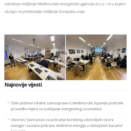
odražava mišljenje Međimurske energetske agencije d.o.o. i ni u kojem
slučaju ne predstavlja mišljenje Europske unije.
Najnovije vijesti
Četiri jedinice lokalne samouprave iz Međimurske županije podržale
provedbu mjera za suzbijanje energetskog siromaštva
Otvoreni “Javni poziv za poticanje korištenja obnovljivih izvora
energije i sustava pohrane električne energije u obiteljskim kućama”