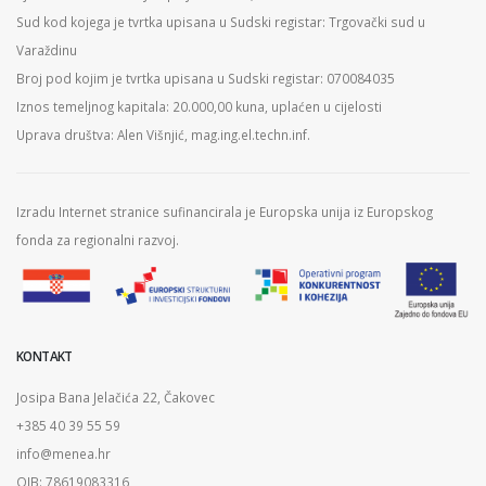
Sud kod kojega je tvrtka upisana u Sudski registar: Trgovački sud u
Varaždinu
Broj pod kojim je tvrtka upisana u Sudski registar: 070084035
Iznos temeljnog kapitala: 20.000,00 kuna, uplaćen u cijelosti
Uprava društva: Alen Višnjić, mag.ing.el.techn.inf.
Izradu Internet stranice sufinancirala je Europska unija iz Europskog
fonda za regionalni razvoj.
KONTAKT
Josipa Bana Jelačića 22, Čakovec
+385 40 39 55 59
info@menea.hr
OIB: 78619083316