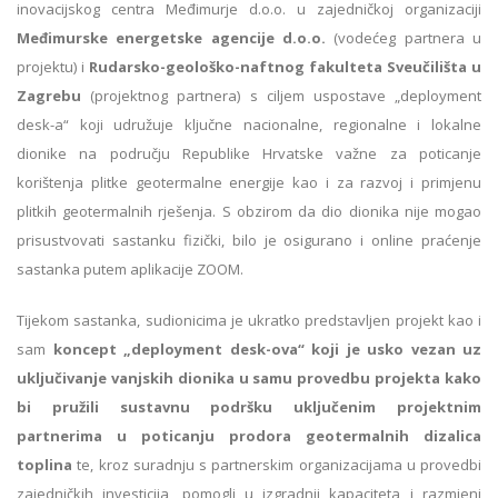
inovacijskog centra Međimurje d.o.o. u zajedničkoj organizaciji
Međimurske energetske agencije d.o.o.
(vodećeg partnera u
projektu) i
Rudarsko-geološko-naftnog fakulteta Sveučilišta u
Zagrebu
(projektnog partnera) s ciljem uspostave „deployment
desk-a“ koji udružuje ključne nacionalne, regionalne i lokalne
dionike na području Republike Hrvatske važne za poticanje
korištenja plitke geotermalne energije kao i za razvoj i primjenu
plitkih geotermalnih rješenja. S obzirom da dio dionika nije mogao
prisustvovati sastanku fizički, bilo je osigurano i online praćenje
sastanka putem aplikacije ZOOM.
Tijekom sastanka, sudionicima je ukratko predstavljen projekt kao i
sam
koncept „deployment desk-ova“ koji je usko vezan uz
uključivanje vanjskih dionika u samu provedbu projekta kako
bi pružili sustavnu podršku uključenim projektnim
partnerima u poticanju prodora geotermalnih dizalica
toplina
te, kroz suradnju s partnerskim organizacijama u provedbi
zajedničkih investicija, pomogli u izgradnji kapaciteta i razmjeni