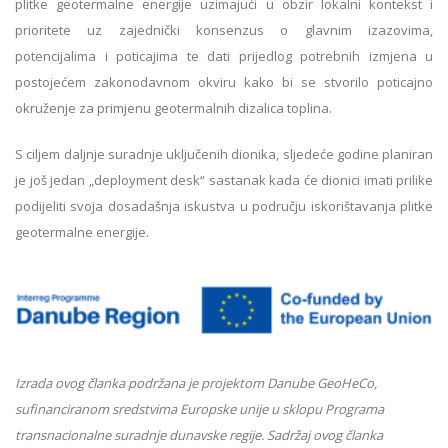
plitke geotermalne energije uzimajući u obzir lokalni kontekst i
prioritete uz zajednički konsenzus o glavnim izazovima,
potencijalima i poticajima te dati prijedlog potrebnih izmjena u
postojećem zakonodavnom okviru kako bi se stvorilo poticajno
okruženje za primjenu geotermalnih dizalica toplina.
S ciljem daljnje suradnje uključenih dionika, sljedeće godine planiran
je još jedan „deployment desk“ sastanak kada će dionici imati prilike
podijeliti svoja dosadašnja iskustva u području iskorištavanja plitke
geotermalne energije.
Izrada ovog članka podržana je projektom Danube GeoHeCo,
sufinanciranom sredstvima Europske unije u sklopu Programa
transnacionalne suradnje dunavske regije. Sadržaj ovog članka