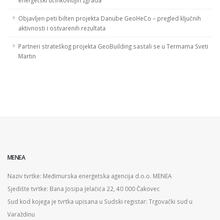
energetski učinkovitijih zgrada
Objavljen peti bilten projekta Danube GeoHeCo – pregled ključnih
aktivnosti i ostvarenih rezultata
Partneri strateškog projekta GeoBuilding sastali se u Termama Sveti
Martin
MENEA
Naziv tvrtke: Međimurska energetska agencija d.o.o. MENEA
Sjedište tvrtke: Bana Josipa Jelačića 22, 40 000 Čakovec
Sud kod kojega je tvrtka upisana u Sudski registar: Trgovački sud u
Varaždinu