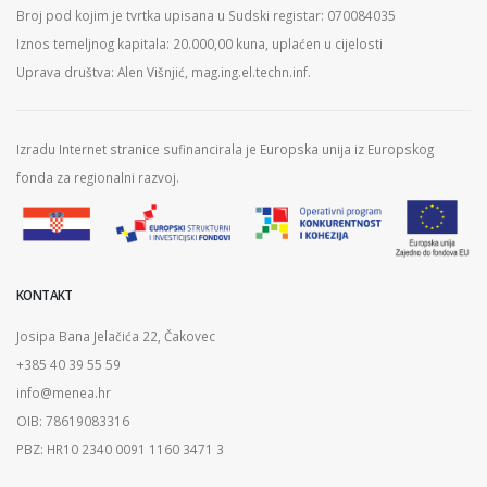
Broj pod kojim je tvrtka upisana u Sudski registar: 070084035
Iznos temeljnog kapitala: 20.000,00 kuna, uplaćen u cijelosti
Uprava društva: Alen Višnjić, mag.ing.el.techn.inf.
Izradu Internet stranice sufinancirala je Europska unija iz Europskog
fonda za regionalni razvoj.
KONTAKT
Josipa Bana Jelačića 22, Čakovec
+385 40 39 55 59
info@menea.hr
OIB: 78619083316
PBZ: HR10 2340 0091 1160 3471 3