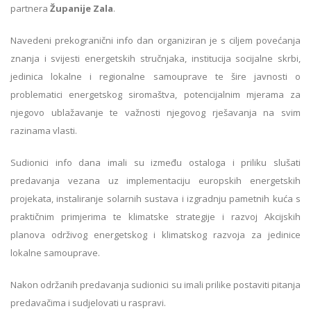
partnera
Županije Zala
.
Navedeni prekogranični info dan organiziran je s ciljem povećanja
znanja i svijesti energetskih stručnjaka, institucija socijalne skrbi,
jedinica lokalne i regionalne samouprave te šire javnosti o
problematici energetskog siromaštva, potencijalnim mjerama za
njegovo ublažavanje te važnosti njegovog rješavanja na svim
razinama vlasti.
Sudionici info dana imali su između ostaloga i priliku slušati
predavanja vezana uz implementaciju europskih energetskih
projekata, instaliranje solarnih sustava i izgradnju pametnih kuća s
praktičnim primjerima te klimatske strategije i razvoj Akcijskih
planova održivog energetskog i klimatskog razvoja za jedinice
lokalne samouprave.
Nakon održanih predavanja sudionici su imali prilike postaviti pitanja
predavačima i sudjelovati u raspravi.