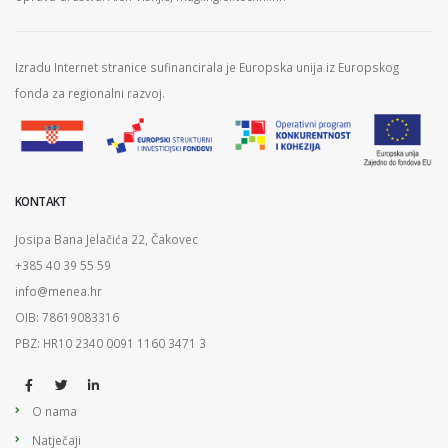
Izradu Internet stranice sufinancirala je Europska unija iz Europskog
fonda za regionalni razvoj.
KONTAKT
Josipa Bana Jelačića 22, Čakovec
+385 40 39 55 59
info@menea.hr
OIB: 78619083316
PBZ: HR10 2340 0091 1160 3471 3
O nama
Natječaji