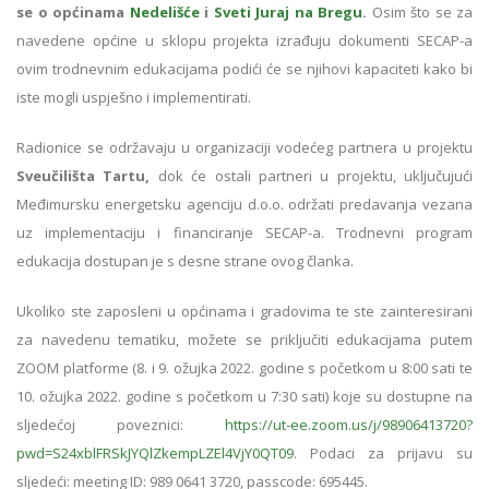
se o općinama
Nedelišće
i
Sveti Juraj na Bregu
.
Osim što se za
navedene općine u sklopu projekta izrađuju dokumenti SECAP-a
ovim trodnevnim edukacijama podići će se njihovi kapaciteti kako bi
iste mogli uspješno i implementirati.
Radionice se održavaju u organizaciji vodećeg partnera u projektu
Sveučilišta Tartu,
dok će ostali partneri u projektu, uključujući
Međimursku energetsku agenciju d.o.o. održati predavanja vezana
uz implementaciju i financiranje SECAP-a. Trodnevni program
edukacija dostupan je s desne strane ovog članka.
Ukoliko ste zaposleni u općinama i gradovima te ste zainteresirani
za navedenu tematiku, možete se priključiti edukacijama putem
ZOOM platforme (8. i 9. ožujka 2022. godine s početkom u 8:00 sati te
10. ožujka 2022. godine s početkom u 7:30 sati) koje su dostupne na
sljedećoj poveznici:
https://ut-ee.zoom.us/j/98906413720?
pwd=S24xblFRSkJYQlZkempLZEl4VjY0QT09
. Podaci za prijavu su
sljedeći: meeting ID: 989 0641 3720, passcode: 695445.