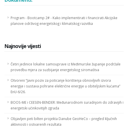
Program - Bootcamp 2# - Kako implementirati i financirati Akcijske
planove održivog energetskog i klimatskog razvitka
Najnovije vijesti
Četiri jedinice lokalne samouprave iz Međimurske županije podržale
provedbu mjera za suzbijanje energetskog siromaštva
Otvoreni “Javni poziv za poticanje korištenja obnovljivih izvora
energije i sustava pohrane električne energije u obiteljskim kućama”
EnU-6/26.
BOOS-ME i CEESEN-BENDER: Međunarodnom suradnjom do zdravijih i
energetski učinkovitijih zgrada
Objavljen peti bilten projekta Danube GeoHeCo – pregled ključnih
aktivnosti i ostvarenih rezultata