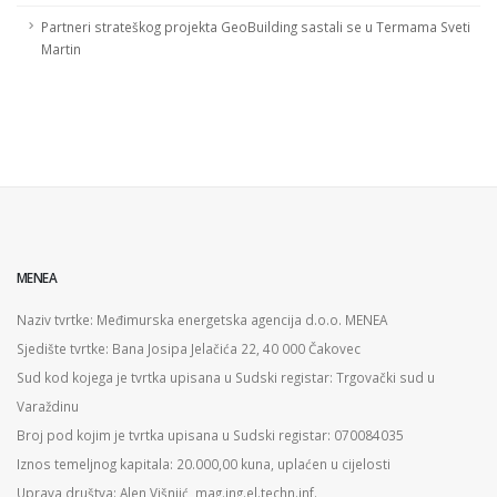
Partneri strateškog projekta GeoBuilding sastali se u Termama Sveti
Martin
MENEA
Naziv tvrtke: Međimurska energetska agencija d.o.o. MENEA
Sjedište tvrtke: Bana Josipa Jelačića 22, 40 000 Čakovec
Sud kod kojega je tvrtka upisana u Sudski registar: Trgovački sud u
Varaždinu
Broj pod kojim je tvrtka upisana u Sudski registar: 070084035
Iznos temeljnog kapitala: 20.000,00 kuna, uplaćen u cijelosti
Uprava društva: Alen Višnjić, mag.ing.el.techn.inf.