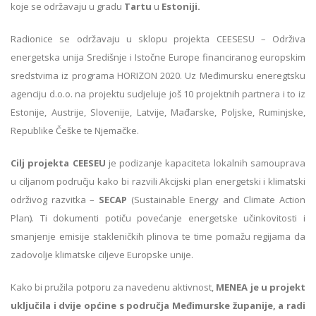
koje se održavaju u gradu
Tartu
u
Estoniji.
Radionice se održavaju u sklopu projekta CEESESU – Održiva
energetska unija Središnje i Istočne Europe financiranog europskim
sredstvima iz programa HORIZON 2020. Uz Međimursku eneregtsku
agenciju d.o.o. na projektu sudjeluje još 10 projektnih partnera i to iz
Estonije, Austrije, Slovenije, Latvije, Mađarske, Poljske, Ruminjske,
Republike Češke te Njemačke.
Cilj projekta CEESEU
je podizanje kapaciteta lokalnih samouprava
u ciljanom području kako bi razvili Akcijski plan energetski i klimatski
održivog razvitka –
SECAP
(Sustainable Energy and Climate Action
Plan). Ti dokumenti potiču povećanje energetske učinkovitosti i
smanjenje emisije stakleničkih plinova te time pomažu regijama da
zadovolje klimatske ciljeve Europske unije.
Kako bi pružila potporu za navedenu aktivnost,
MENEA je u projekt
uključila i dvije općine s područja Međimurske županije, a radi