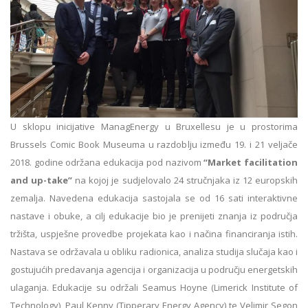
U sklopu inicijative ManagEnergy u Bruxellesu je u prostorima
Brussels Comic Book Museuma u razdoblju između 19. i 21 veljače
2018. godine održana edukacija pod nazivom
“Market facilitation
and up-take”
na kojoj je sudjelovalo 24 stručnjaka iz 12 europskih
zemalja. Navedena edukacija sastojala se od 16 sati interaktivne
nastave i obuke, a cilj edukacije bio je prenijeti znanja iz područja
tržišta, uspješne provedbe projekata kao i načina financiranja istih.
Nastava se održavala u obliku radionica, analiza studija slučaja kao i
gostujućih predavanja agencija i organizacija u području energetskih
ulaganja. Edukacije su održali Seamus Hoyne (Limerick Institute of
Technology), Paul Kenny (Tipperary Energy Agency) te Velimir Segon