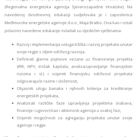
(Regionalna energetska agencija Sjeverozapadne Hrvatske). Na
navedenoj dvodnevnoj edukaciji sudjelovala je i zaposlenica
Međimurske energetske agencije d.o.o., Maja Bratko. Ona kao i ostali
polaznici navedene edukacije ovladali su sljedećim vještinama:
Razvoj i implementacija usluga tržišta i razvoj projekata unutar
svoje regije s ciljem održivog razvoja,
Definirati glavne pojmove vezane uz financiranje projekta
(IRR, NPV, trošak kapitala, analiza/upravljanje financijskim
rizicima i sl.) i ocijeniti financijsku održivost projekata
odgovarajuće razine i složenosti,
Objasniti ulogu banaka i njihovih kriterija za kreditiranje
energetskih projekata,
Analizirati različite faze upravljanja projektima (nabava,
financije i ugovori) kao i aktivnosti agencija u svakoj fazi,
Ocijeniti mogućnosti za agregaciju projekata unutar svoje
agencije i regije.