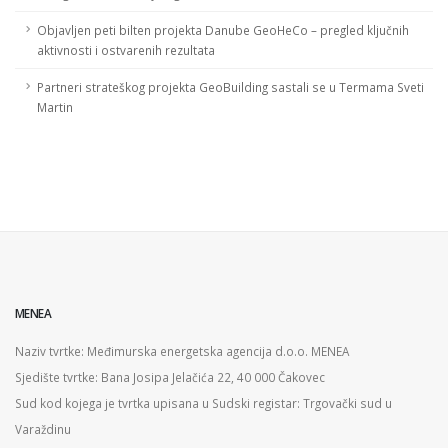
Objavljen peti bilten projekta Danube GeoHeCo – pregled ključnih
aktivnosti i ostvarenih rezultata
Partneri strateškog projekta GeoBuilding sastali se u Termama Sveti
Martin
MENEA
Naziv tvrtke: Međimurska energetska agencija d.o.o. MENEA
Sjedište tvrtke: Bana Josipa Jelačića 22, 40 000 Čakovec
Sud kod kojega je tvrtka upisana u Sudski registar: Trgovački sud u
Varaždinu