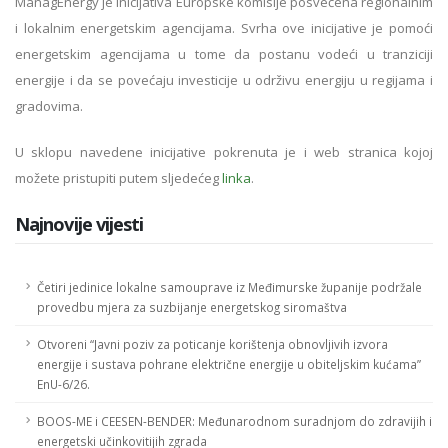
ManagEnergy je inicijativa Europske komisije posvećena regionalnim
i lokalnim energetskim agencijama. Svrha ove inicijative je pomoći
energetskim agencijama u tome da postanu vodeći u tranziciji
energije i da se povećaju investicije u održivu energiju u regijama i
gradovima.
U sklopu navedene inicijative pokrenuta je i web stranica kojoj
možete pristupiti putem sljedećeg
linka
.
Najnovije vijesti
Četiri jedinice lokalne samouprave iz Međimurske županije podržale
provedbu mjera za suzbijanje energetskog siromaštva
Otvoreni “Javni poziv za poticanje korištenja obnovljivih izvora
energije i sustava pohrane električne energije u obiteljskim kućama”
EnU-6/26.
BOOS-ME i CEESEN-BENDER: Međunarodnom suradnjom do zdravijih i
energetski učinkovitijih zgrada