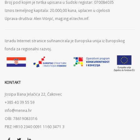
Broj pod kojim je tvrtka upisana u Sudski registar: 070084035
Iznos temeljnog kapitala: 20.000,00 kuna, uplaćen u cijelosti
Uprava društva: Alen Višnjić, mag.ing.el.techn.inf.
Izradu Internet stranice sufinancirala je Europska unija iz Europskog
fonda za regionalni razvoj.
KONTAKT
Josipa Bana Jelačića 22, Čakovec
+385 40 39 55 59
info@menea.hr
OIB: 78619083316
PBZ: HR10 2340 0091 1160 3471 3