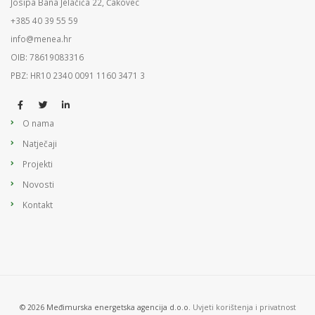
Josipa Bana Jelačića 22, Čakovec
+385 40 39 55 59
info@menea.hr
OIB: 78619083316
PBZ: HR10 2340 0091 1160 3471 3
O nama
Natječaji
Projekti
Novosti
Kontakt
© 2026 Međimurska energetska agencija d.o.o.
Uvjeti korištenja i privatnost