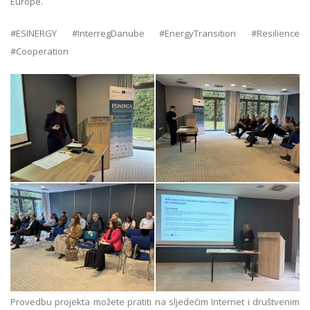
Europe.
#ESINERGY #InterregDanube #EnergyTransition #Resilience
#Cooperation
Provedbu projekta možete pratiti na sljedećim Internet i društvenim