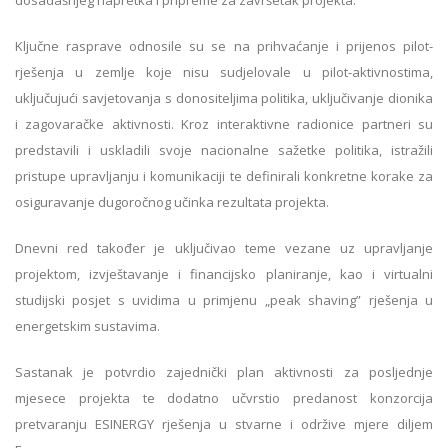
Ključne rasprave odnosile su se na prihvaćanje i prijenos pilot-
rješenja u zemlje koje nisu sudjelovale u pilot-aktivnostima,
uključujući savjetovanja s donositeljima politika, uključivanje dionika
i zagovaračke aktivnosti. Kroz interaktivne radionice partneri su
predstavili i uskladili svoje nacionalne sažetke politika, istražili
pristupe upravljanju i komunikaciji te definirali konkretne korake za
osiguravanje dugoročnog učinka rezultata projekta.
Dnevni red također je uključivao teme vezane uz upravljanje
projektom, izvještavanje i financijsko planiranje, kao i virtualni
studijski posjet s uvidima u primjenu „peak shaving” rješenja u
energetskim sustavima.
Sastanak je potvrdio zajednički plan aktivnosti za posljednje
mjesece projekta te dodatno učvrstio predanost konzorcija
pretvaranju ESINERGY rješenja u stvarne i održive mjere diljem