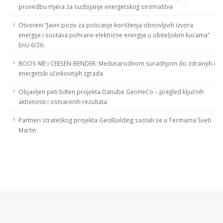
provedbu mjera za suzbijanje energetskog siromaštva
Otvoreni “Javni poziv za poticanje korištenja obnovljivih izvora
energije i sustava pohrane električne energije u obiteljskim kućama”
EnU-6/26.
BOOS-ME i CEESEN-BENDER: Međunarodnom suradnjom do zdravijih i
energetski učinkovitijih zgrada
Objavljen peti bilten projekta Danube GeoHeCo – pregled ključnih
aktivnosti i ostvarenih rezultata
Partneri strateškog projekta GeoBuilding sastali se u Termama Sveti
Martin