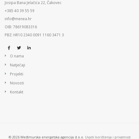
Josipa Bana Jelačića 22, Čakovec
+385 40 39 55 59
info@menea.hr
OIB: 78619083316
PBZ: HR10 2340 0091 1160 3471 3
O nama
Natječaji
Projekti
Novosti
Kontakt
© 2026 Međimurska energetska agencija d.o.o.
Uvjeti korištenja i privatnost