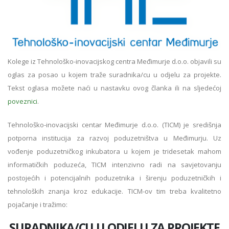
Kolege iz Tehnološko-inovacijskog centra Međimurje d.o.o. objavili su
oglas za posao u kojem traže suradnika/cu u odjelu za projekte.
Tekst oglasa možete naći u nastavku ovog članka ili na sljedećoj
poveznici
.
Tehnološko-inovacijski centar Međimurje d.o.o. (TICM) je središnja
potporna institucija za razvoj poduzetništva u Međimurju. Uz
vođenje poduzetničkog inkubatora u kojem je tridesetak mahom
informatičkih poduzeća, TICM intenzivno radi na savjetovanju
postojećih i potencijalnih poduzetnika i širenju poduzetničkih i
tehnoloških znanja kroz edukacije. TICM-ov tim treba kvalitetno
pojačanje i tražimo:
SURADNIKA/CU U ODJELU ZA PROJEKTE