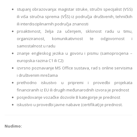
stupanj obrazovanja: magistar struke, stručni specijalist (VSS)
ili viša stručna sprema (VŠS) iz područja društvenih, tehničkih
ili interdisciplinarnih područja znanosti
proaktivnost, želja za učenjem, sklonost radu u timu,
organiziranost, komunikativnost te odgovornost i
samostalnost u radu
znanje engleskog jezika u govoru i pismu (samoprocjena –
europska razina C1 ili C2)
izvrsno poznavanje MS Office sustava, rad s online servisima
i društvenim mrežama
prethodno iskustvo u pripremi i provedbi projekata
financiranih iz EU ili drugih međunarodnih izvora je prednost
posjedovanje vozačke dozvole B kategorije je prednost
iskustvo u provedbi javne nabave (certifikat) je prednost.
Nudimo: