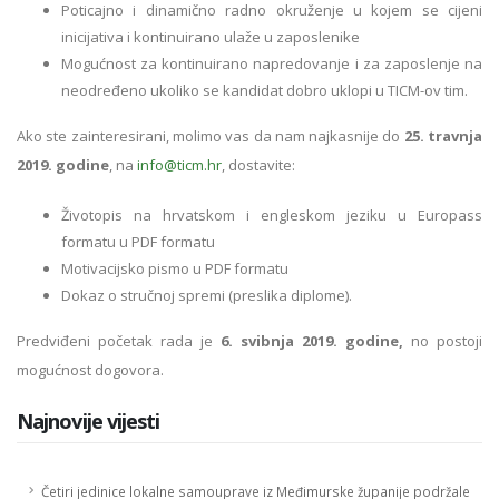
Poticajno i dinamično radno okruženje u kojem se cijeni
inicijativa i kontinuirano ulaže u zaposlenike
Mogućnost za kontinuirano napredovanje i za zaposlenje na
neodređeno ukoliko se kandidat dobro uklopi u TICM-ov tim.
Ako ste zainteresirani, molimo vas da nam najkasnije do
25. travnja
2019. godine
, na
info@ticm.hr
, dostavite:
Životopis na hrvatskom i engleskom jeziku u Europass
formatu u PDF formatu
Motivacijsko pismo u PDF formatu
Dokaz o stručnoj spremi (preslika diplome).
Predviđeni početak rada je
6. svibnja 2019. godine,
no postoji
mogućnost dogovora.
Najnovije vijesti
Četiri jedinice lokalne samouprave iz Međimurske županije podržale