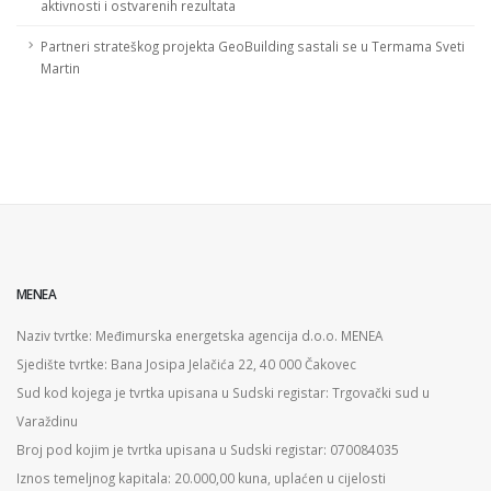
aktivnosti i ostvarenih rezultata
Partneri strateškog projekta GeoBuilding sastali se u Termama Sveti
Martin
MENEA
Naziv tvrtke: Međimurska energetska agencija d.o.o. MENEA
Sjedište tvrtke: Bana Josipa Jelačića 22, 40 000 Čakovec
Sud kod kojega je tvrtka upisana u Sudski registar: Trgovački sud u
Varaždinu
Broj pod kojim je tvrtka upisana u Sudski registar: 070084035
Iznos temeljnog kapitala: 20.000,00 kuna, uplaćen u cijelosti