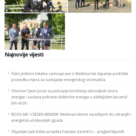
Najnovije vijesti
Četiri jedinice lokalne samouprave iz Međimurske županije podržale
provedbu mjera za suzbijanje energetskog siromaštva
Otvoreni “Javni poziv za poticanje korištenja obnovljivih izvora
energije i sustava pohrane električne energije u obiteljskim kućama”
EnU-6/26.
BOOS-ME i CEESEN-BENDER: Međunarodnom suradnjom do zdravijih i
energetski učinkovitijih zgrada
Objavljen peti bilten projekta Danube GeoHeCo – pregled ključnih