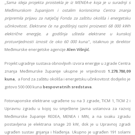
„
Sama ideja projekta proistekla je iz MENEA-e koja je u suradnji s
Međimurskom županijom i ostalim korisnicima Centra znanja
pripremila prijavu za natječaj Fonda za zaštitu okoliša i energetsku
učinkovitost. Elektrane će na godišnjoj razini proizvesti 68 000 kWh
električne energije, a godišnja ušteda elektrane u kunskoj
protuvrijednosti iznosit će oko 60 000 kuna
.“, istaknuo je direktor
Međimurske energetske agencije
Alen Višnjić
.
Projekt ugradnje sustava obnovljivih izvora energije u zgrade Centra
znanja Međimurske županije ukupne je vrijednosti
1.278.780,09
kuna
, a Fond za zaštitu okoliša i energetsku učinkovitost dodijelio je
gotovo 500 000 kuna
bespovratnih sredstava
.
Fotonaponske elektrane ugrađene su na 3 zgrade, TICM 1, TICM 2 i
Upravnu zgradu u kojoj su smještene Javna ustanova za razvoj
Međimurske županije REDEA, MENEA i MIN, a na svaku zgradu
postavljena je elektrana snage 20 kW, dok je u Upravnoj zgradi
ugrađen sustav grijanja i hlađenja. Ukupno je ugrađen 191 solarni