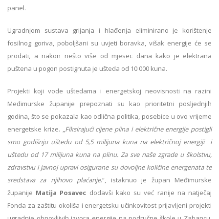
panel.
Ugradnjom sustava grijanja i hlađenja eliminirano je korištenje
fosilnog goriva, poboljšani su uvjeti boravka, višak energije će se
prodati, a nakon nešto više od mjesec dana kako je elektrana
puštena u pogon postignuta je ušteda od 10 000 kuna.
Projekti koji vode uštedama i energetskoj neovisnosti na razini
Međimurske županije prepoznati su kao prioritetni posljednjih
godina, što se pokazala kao odlična politika, posebice u ovo vrijeme
energetske krize. „
Fiksirajući cijene plina i električne energije postigli
smo godišnju uštedu od 5,5 milijuna kuna na električnoj energiji i
uštedu od 17 milijuna kuna na plinu. Za sve naše zgrade u školstvu,
zdravstvu i javnoj upravi osigurane su dovoljne količine energenata te
sredstava za njihovo plaćanje
.“, istaknuo je župan Međimurske
županije
Matija Posavec
dodavši kako su već ranije na natječaj
Fonda za zaštitu okoliša i energetsku učinkovitost prijavljeni projekti
ugradnje obnovljivih izvora energije na područne škole u Zabancu,