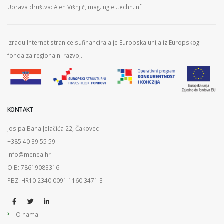
Uprava društva: Alen Višnjić, mag.ing.el.techn.inf.
Izradu Internet stranice sufinancirala je Europska unija iz Europskog
fonda za regionalni razvoj.
KONTAKT
Josipa Bana Jelačića 22, Čakovec
+385 40 39 55 59
info@menea.hr
OIB: 78619083316
PBZ: HR10 2340 0091 1160 3471 3
O nama