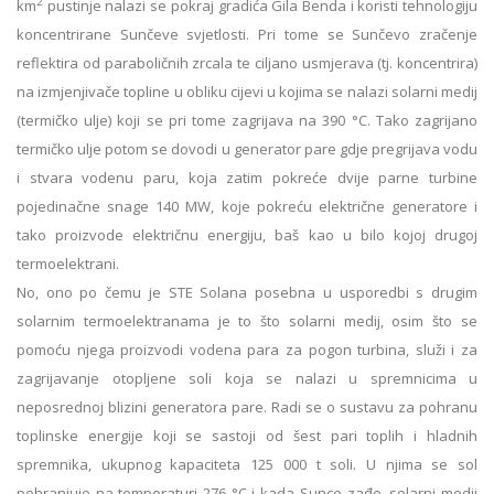
2
km
pustinje nalazi se pokraj gradića Gila Benda i koristi tehnologiju
koncentrirane Sunčeve svjetlosti. Pri tome se Sunčevo zračenje
reflektira od paraboličnih zrcala te ciljano usmjerava (tj. koncentrira)
na izmjenjivače topline u obliku cijevi u kojima se nalazi solarni medij
(termičko ulje) koji se pri tome zagrijava na 390 °C. Tako zagrijano
termičko ulje potom se dovodi u generator pare gdje pregrijava vodu
i stvara vodenu paru, koja zatim pokreće dvije parne turbine
pojedinačne snage 140 MW, koje pokreću električne generatore i
tako proizvode električnu energiju, baš kao u bilo kojoj drugoj
termoelektrani.
No, ono po čemu je STE Solana posebna u usporedbi s drugim
solarnim termoelektranama je to što solarni medij, osim što se
pomoću njega proizvodi vodena para za pogon turbina, služi i za
zagrijavanje otopljene soli koja se nalazi u spremnicima u
neposrednoj blizini generatora pare. Radi se o sustavu za pohranu
toplinske energije koji se sastoji od šest pari toplih i hladnih
spremnika, ukupnog kapaciteta 125 000 t soli. U njima se sol
pohranjuje na temperaturi 276 °C i kada Sunce zađe, solarni medij