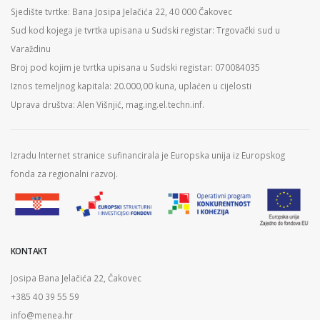
Sjedište tvrtke: Bana Josipa Jelačića 22, 40 000 Čakovec
Sud kod kojega je tvrtka upisana u Sudski registar: Trgovački sud u
Varaždinu
Broj pod kojim je tvrtka upisana u Sudski registar: 070084035
Iznos temeljnog kapitala: 20.000,00 kuna, uplaćen u cijelosti
Uprava društva: Alen Višnjić, mag.ing.el.techn.inf.
Izradu Internet stranice sufinancirala je Europska unija iz Europskog
fonda za regionalni razvoj.
KONTAKT
Josipa Bana Jelačića 22, Čakovec
+385 40 39 55 59
info@menea.hr