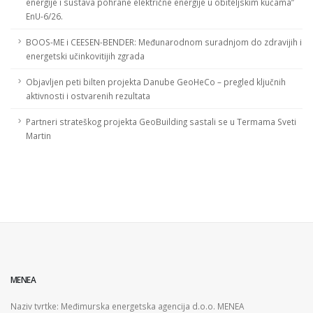
energije i sustava pohrane električne energije u obiteljskim kućama”
EnU-6/26.
BOOS-ME i CEESEN-BENDER: Međunarodnom suradnjom do zdravijih i
energetski učinkovitijih zgrada
Objavljen peti bilten projekta Danube GeoHeCo – pregled ključnih
aktivnosti i ostvarenih rezultata
Partneri strateškog projekta GeoBuilding sastali se u Termama Sveti
Martin
MENEA
Naziv tvrtke: Međimurska energetska agencija d.o.o. MENEA