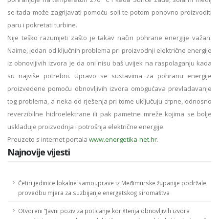
se tada može zagrijavati pomoću soli te potom ponovno proizvoditi
paru i pokretati turbine.
Nije teško razumjeti zašto je takav način pohrane energije važan.
Naime, jedan od ključnih problema pri proizvodnji električne energije
iz obnovljivih izvora je da oni nisu baš uvijek na raspolaganju kada
su najviše potrebni. Upravo se sustavima za pohranu energije
proizvedene pomoću obnovljivih izvora omogućava prevladavanje
tog problema, a neka od rješenja pri tome uključuju crpne, odnosno
reverzibilne hidroelektrane ili pak pametne mreže kojima se bolje
usklađuje proizvodnja i potrošnja električne energije.
Preuzeto s internet portala
www.energetika-net.hr
.
Najnovije vijesti
Četiri jedinice lokalne samouprave iz Međimurske županije podržale
provedbu mjera za suzbijanje energetskog siromaštva
Otvoreni “Javni poziv za poticanje korištenja obnovljivih izvora