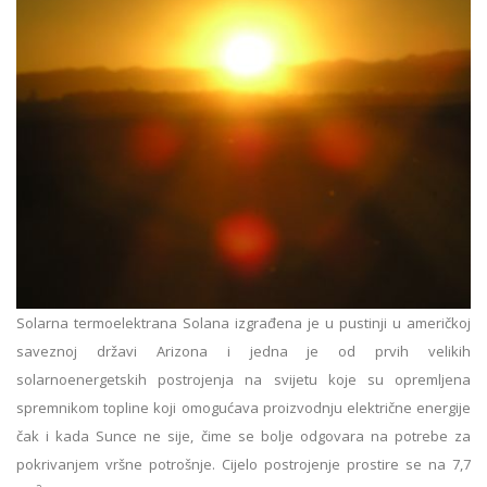
Solarna termoelektrana Solana izgrađena je u pustinji u američkoj
saveznoj državi Arizona i jedna je od prvih velikih
solarnoenergetskih postrojenja na svijetu koje su opremljena
spremnikom topline koji omogućava proizvodnju električne energije
čak i kada Sunce ne sije, čime se bolje odgovara na potrebe za
pokrivanjem vršne potrošnje. Cijelo postrojenje prostire se na 7,7