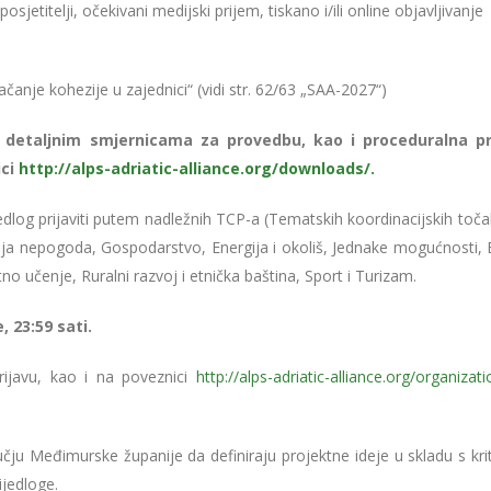
sjetitelji, očekivani medijski prijem, tiskano i/ili online objavljivanje
Jačanje kohezije u zajednici“ (vidi str. 62/63 „SAA-2027“)
 detaljnim smjernicama za provedbu, kao i proceduralna pra
ici
http://alps-adriatic-alliance.org/downloads/.
rijedlog prijaviti putem nadležnih TCP-a (Tematskih koordinacijskih toča
ija nepogoda, Gospodarstvo, Energija i okoliš, Jednake mogućnosti, 
no učenje, Ruralni razvoj i etnička baština, Sport i Turizam.
, 23:59 sati.
ijavu, kao i na poveznici
http://alps-adriatic-alliance.org/organizat
ju Međimurske županije da definiraju projektne ideje u skladu s krit
ijedloge.