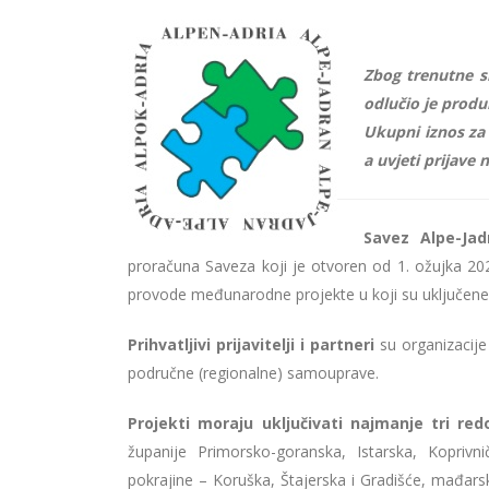
Zbog trenutne s
odlučio je produl
Ukupni iznos za 
a uvjeti prijave n
Savez Alpe-Jad
proračuna Saveza koji je otvoren od 1. ožujka 20
provode međunarodne projekte u koji su uključene m
Prihvatljivi prijavitelji i partneri
su organizacije 
područne (regionalne) samouprave.
Projekti moraju uključivati najmanje tri redo
županije Primorsko-goranska, Istarska, Koprivni
pokrajine – Koruška, Štajerska i Gradišće, mađars