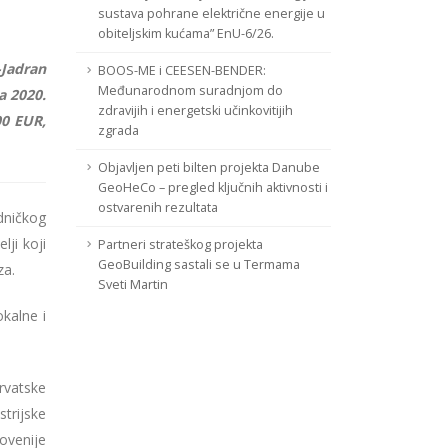
sustava pohrane električne energije u
obiteljskim kućama” EnU-6/26.
-Jadran
BOOS-ME i CEESEN-BENDER:
Međunarodnom suradnjom do
a 2020.
zdravijih i energetski učinkovitijih
00 EUR,
zgrada
Objavljen peti bilten projekta Danube
GeoHeCo – pregled ključnih aktivnosti i
ostvarenih rezultata
dničkog
lji koji
Partneri strateškog projekta
GeoBuilding sastali se u Termama
za.
Sveti Martin
okalne i
rvatske
trijske
ovenije