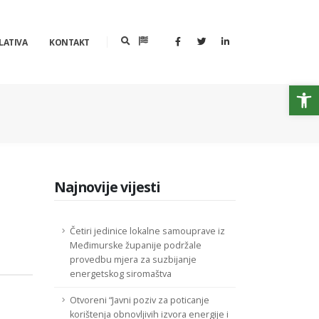
LATIVA
KONTAKT
Op
Najnovije vijesti
Četiri jedinice lokalne samouprave iz
Međimurske županije podržale
provedbu mjera za suzbijanje
energetskog siromaštva
Otvoreni “Javni poziv za poticanje
korištenja obnovljivih izvora energije i