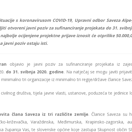
ituacije s koronavirusom COVID-19, Upravni odbor Saveza Alpe
jiti otvoreni javni poziv za sufinanciranje projekata do 31. svibnj
najbolje ocijenjene projektne prijave iznosit će otprilike 50.000,
a javni poziv ostaju isti.
ran
objavio je javni poziv za sufinanciranje projekata iz zaje
20.
do 31. svibnja 2020. godine
. Na natječaj se mogu javiti prijavite
inimalno tri organizacije iz minimalno tri regije/države članice Save
civilnog društva, tijela javne vlasti, ustanove, poduzeća te jedinice l
vita člana Saveza iz tri različite zemlje
. Članice Saveza su h
čko-križevačka, Varaždinska, Međimurska, Krapinsko-zagorska, aus
ka županija Vas, te slovenske općine koje zastupa Skupnost občin Sl