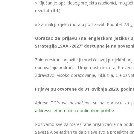
» Ključan je opći doseg projekta (sudionici, mogući po
rezultata itd.)
» Svi mali projekti moraju podržavati Prioritet 2.3 „
Obrazac za prijavu (na engleskom jeziku) s
Strategija „SAA -2027“ dostupna je na povezn
Zainteresirani prijavitelji moći će svoj projektni p
obuhvaćaju područja: Umjetnost i kultura, Prevenc
Zdravstvo, Visoko obrazovanje, Inkluzija, Cjeloživot
Prijave su otvorene do 31. svibnja 2020. godine
Adrese TCP-ova naznačene su na obrascu za pr
addresses/thematic-coordination-points/.
Pozivamo sve zainteresirane organizacije na područ
Saveza Alpe-Jadran te da prijave svoje projektne pr