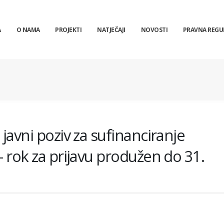
A
O NAMA
PROJEKTI
NATJEČAJI
NOVOSTI
PRAVNA REGU
 javni poziv za sufinanciranje
– rok za prijavu produžen do 31.