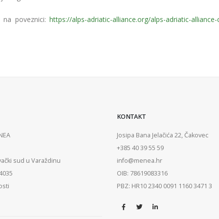
na poveznici:
https://alps-adriatic-alliance.org/alps-adriatic-alliance-c
KONTAKT
ENEA
Josipa Bana Jelačića 22, Čakovec
+385 40 39 55 59
vački sud u Varaždinu
info@menea.hr
84035
OIB: 78619083316
osti
PBZ: HR10 2340 0091 1160 3471 3