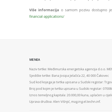
Više informacija
o samom pozivu dostupno je 
financial-applications/
MENEA
Naziv tvrtke: Međimurska energetska agencija d.o.o. M
Sjedište tvrtke: Bana Josipa Jelačića 22, 40 000 Čakovec
Sud kod kojega je tvrtka upisana u Sudski registar: Trgo
Broj pod kojim je tvrtka upisana u Sudski registar: 0700
Iznos temeljnog kapitala: 20.000,00 kuna, uplaćen u cijel
Uprava društva: Alen Višnjić, mag.ing.el.techn.inf.