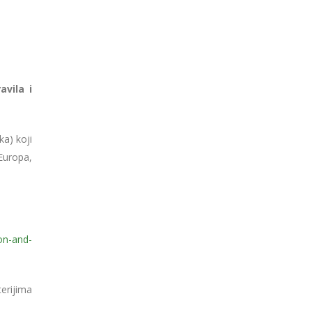
vila i
ka) koji
Europa,
ion-and-
erijima