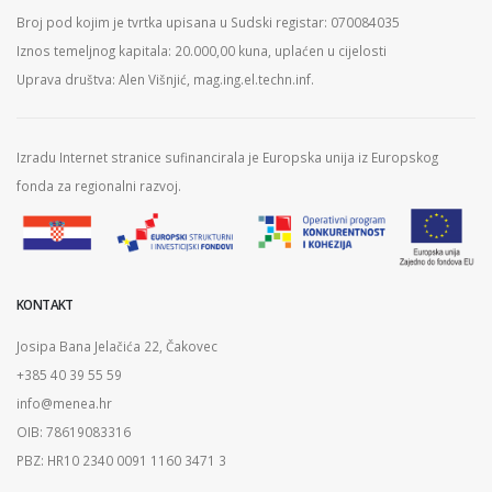
Broj pod kojim je tvrtka upisana u Sudski registar: 070084035
Iznos temeljnog kapitala: 20.000,00 kuna, uplaćen u cijelosti
Uprava društva: Alen Višnjić, mag.ing.el.techn.inf.
Izradu Internet stranice sufinancirala je Europska unija iz Europskog
fonda za regionalni razvoj.
KONTAKT
Josipa Bana Jelačića 22, Čakovec
+385 40 39 55 59
info@menea.hr
OIB: 78619083316
PBZ: HR10 2340 0091 1160 3471 3