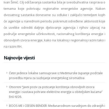
Ivan Šimić. Cilj održavanja sastanka bila je sveobuhvatna rasprava o
temama koje pokrivaju regionalne energetske agencije. Nakon
dvosatnog sastanka donesene su odluke i zaključci temeljem kojih
će agencije u narednom periodu pokrenuti određene aktivnosti koje
će uvelike odrediti daljnje djelovanje agencija i njihov utjecaj na
područje energetske učinkovitosti, racionalnog korištenja energije i
obnovljivih izvora energije, kako na lokalnoj i regionalnoj razini tako i
na razini RH.
Najnovije vijesti
Četiri jedinice lokalne samouprave iz Međimurske županije podržale
provedbu mjera za suzbijanje energetskog siromaštva
Otvoreni “Javni poziv za poticanje korištenja obnovljivih izvora
energije i sustava pohrane električne energije u obiteljskim kućama”
EnU-6/26.
BOOS-ME i CEESEN-BENDER: Međunarodnom suradnjom do zdravijih i