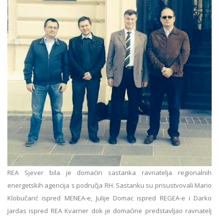
REA Sjever bila je domaćin sastanka ravnatelja regionalnih
energetskih agencija s područja RH. Sastanku su prisustvovali Mario
Klobučarić ispred MENEA-e, Julije Domac ispred REGEA-e i Darko
Jardas ispred REA Kvarner dok je domaćine predstavljao ravnatelj