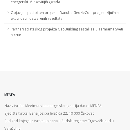
energetski učinkovitijih zgrada
Objavljen peti bilten projekta Danube GeoHeCo – pregled ključnih
aktivnosti i ostvarenih rezultata
Partneri strateškog projekta GeoBuilding sastali se u Termama Sveti
Martin
MENEA
Naziv tvrtke: Međimurska energetska agencija d.o.o. MENEA
Sjedište tvrtke: Bana Josipa Jelačića 22, 40 000 Čakovec
Sud kod kojega je tvrtka upisana u Sudski registar: Trgovački sud u
Varaždinu