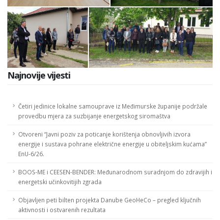
Najnovije vijesti
Četiri jedinice lokalne samouprave iz Međimurske županije podržale
provedbu mjera za suzbijanje energetskog siromaštva
Otvoreni “Javni poziv za poticanje korištenja obnovljivih izvora
energije i sustava pohrane električne energije u obiteljskim kućama”
EnU-6/26.
BOOS-ME i CEESEN-BENDER: Međunarodnom suradnjom do zdravijih i
energetski učinkovitijih zgrada
Objavljen peti bilten projekta Danube GeoHeCo – pregled ključnih
aktivnosti i ostvarenih rezultata