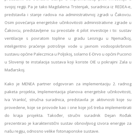
svojoj regiji. Pa je tako Magdalena Trstenjak, suradnica iz REDEA-e,
predstavila i stanje radova na administrativnoj zgradi u Čakovcu.
Osim povećanja energetske učinkovitosti administrativne zgrade u
Čakovcu, predstavljene su preostale 4 pilot investicije i to: sustav
ventilacije s povratom topline u gradu Leisnigu u Njemačkoj,
inteligentno praćenje potrošnje vode u javnom vodoopskrbnom
sustavu općine Palecznica u Poljskoj, solarno E-Drvo u općini Puconci
u Sloveniji te instalacija sustava koji koriste OIE u pokrajini Zala u
Mađarskoj.
Kako je MENEA partner odgovoran za implementaciju 2. radnog
paketa projekta, Implementacija planova energetske učinkovitosti,
Iva Vrankić, stručna suradnica, predstavila je aktivnosti koje su
provedene, koje se provode kao i one koje još treba implementirati
do kraja projekta. Također, stručni suradnik Dejan Rođak
prezentirao je karakteristični sustav obnovljivog izvora energije za
našu regiju, odnosno velike fotonaponske sustave.