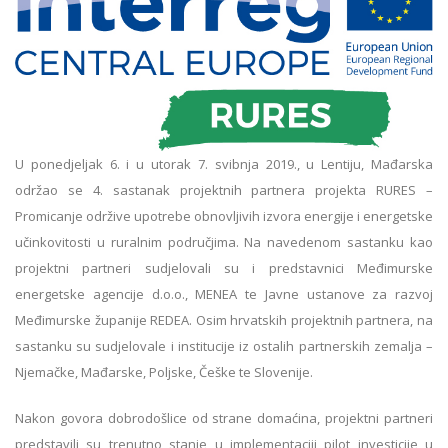
U ponedjeljak 6. i u utorak 7. svibnja 2019., u Lentiju, Mađarska
održao se 4. sastanak projektnih partnera projekta RURES –
Promicanje održive upotrebe obnovljivih izvora energije i energetske
učinkovitosti u ruralnim područjima. Na navedenom sastanku kao
projektni partneri sudjelovali su i predstavnici Međimurske
energetske agencije d.o.o., MENEA te Javne ustanove za razvoj
Međimurske županije REDEA. Osim hrvatskih projektnih partnera, na
sastanku su sudjelovale i institucije iz ostalih partnerskih zemalja –
Njemačke, Mađarske, Poljske, Češke te Slovenije.
Nakon govora dobrodošlice od strane domaćina, projektni partneri
predstavili su trenutno stanje u implementaciji pilot investicije u