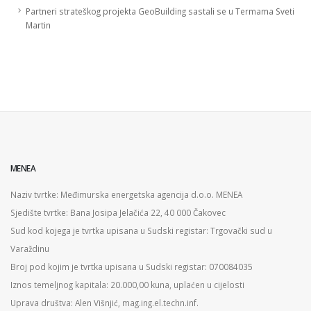
Partneri strateškog projekta GeoBuilding sastali se u Termama Sveti
Martin
MENEA
Naziv tvrtke: Međimurska energetska agencija d.o.o. MENEA
Sjedište tvrtke: Bana Josipa Jelačića 22, 40 000 Čakovec
Sud kod kojega je tvrtka upisana u Sudski registar: Trgovački sud u
Varaždinu
Broj pod kojim je tvrtka upisana u Sudski registar: 070084035
Iznos temeljnog kapitala: 20.000,00 kuna, uplaćen u cijelosti
Uprava društva: Alen Višnjić, mag.ing.el.techn.inf.