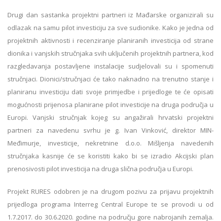
Drugi dan sastanka projektni partneri iz Mađarske organizirali su
odlazak na samu pilot investiciju za sve sudionike. Kako je jedna od
projektnih aktivnosti i recenziranje planiranih investicija od strane
dionika i vanjskih stručnjaka svih uključenih projektnih partnera, kod
razgledavanja postavljene instalacije sudjelovali su i spomenuti
stručnjaci. Dionici/stručnjaci će tako naknadno na trenutno stanje i
planiranu investiciju dati svoje primjedbe i prijedloge te će opisati
mogućnosti prijenosa planirane pilot investicije na druga područja u
Europi. Vanjski stručnjak kojeg su angažirali hrvatski projektni
partneri za navedenu svrhu je g. Ivan Vinković, direktor MIN-
Međimurje, investicije, nekretnine d.o.o. Mišljenja navedenih
stručnjaka kasnije će se koristiti kako bi se izradio Akcijski plan
prenosivosti pilot investicija na druga slična područja u Europi.
Projekt RURES odobren je na drugom pozivu za prijavu projektnih
prijedloga programa Interreg Central Europe te se provodi u od
1.7.2017. do 30.6.2020. godine na području gore nabrojanih zemalja.