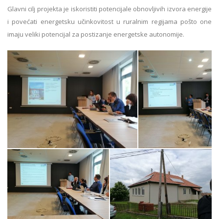
Glavni cilj projekta je iskoristiti potencijale obnovljivih izvora energije
i povećati energetsku učinkovitost u ruralnim regijama pošto one
imaju veliki potencijal za postizanje energetske autonomije.